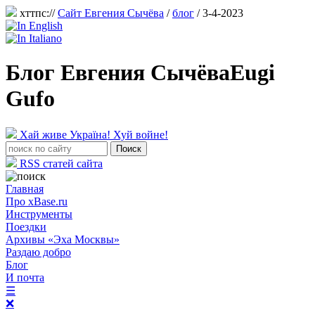
хттпс://
Сайт Евгения Сычёва
/
блог
/ 3-4-2023
Блог Евгения Сычёва
Eugi
Gufo
Хай живе Україна! Хуй войне!
RSS статей сайта
Главная
Про xBase.ru
Инструменты
Поездки
Архивы «Эха Москвы»
Раздаю добро
Блог
И почта
☰
❌