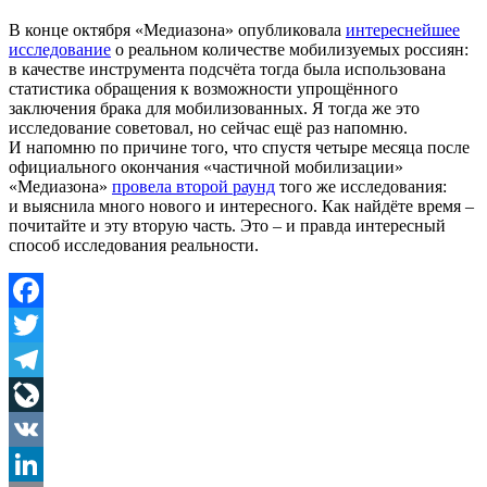
В конце октября «Медиазона» опубликовала
интереснейшее
исследование
о реальном количестве мобилизуемых россиян:
в качестве инструмента подсчёта тогда была использована
статистика обращения к возможности упрощённого
заключения брака для мобилизованных. Я тогда же это
исследование советовал, но сейчас ещё раз напомню.
И напомню по причине того, что спустя четыре месяца после
официального окончания «частичной мобилизации»
«Медиазона»
провела второй раунд
того же исследования:
и выяснила много нового и интересного. Как найдёте время –
почитайте и эту вторую часть. Это – и правда интересный
способ исследования реальности.
Facebook
Twitter
Telegram
LiveJournal
VK