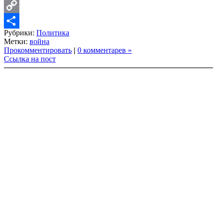
LinkedIn
Copy
Рубрики:
Политика
Link
Share
Метки:
война
Прокомментировать
|
0 комментарев »
Ссылка на пост