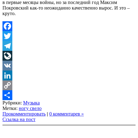
в первые месяцы войны, но за последний год Максим
Покровский как-то неожиданно качественно вырос. И это –
круто.
Facebook
Twitter
Telegram
LiveJournal
VK
LinkedIn
Copy
Рубрики:
Музыка
Link
Share
Метки:
ногу свело
Прокомментировать
|
0 комментарев »
Ссылка на пост