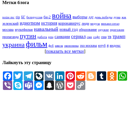
Метки блога
война
выборы
rip
би-2
БГ
ддт
белоруссия
день победы
жж
noize mc
дума
идиотизм
история
зеленский
коронавирус
люди
михаил сегал
медуза
навальный
новый год
москва
мультфильм
образование
оружие
пригожин
путин
сериал
трамп
санкции
тв
пропаганда
сша
сми
работа
рпц
софт
фильм
украина
я
яндекс
эхо москвы
фсб
школа
ютуб
экономика
[
показать все метки
]
Лайкнуть эту страницу
Facebook
Twitter
Telegram
LiveJournal
VK
LinkedIn
Pinterest
Reddit
Blogger
Tumblr
Odnokl
W
Viber
Skype
Teams
Messenger
Snapchat
WordPress
Pocket
Copy
Link