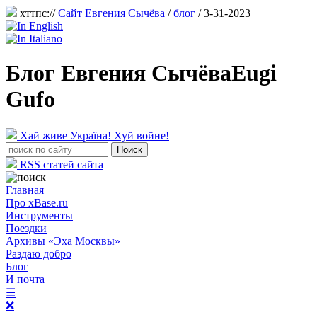
хттпс://
Сайт Евгения Сычёва
/
блог
/ 3-31-2023
Блог Евгения Сычёва
Eugi
Gufo
Хай живе Україна! Хуй войне!
RSS статей сайта
Главная
Про xBase.ru
Инструменты
Поездки
Архивы «Эха Москвы»
Раздаю добро
Блог
И почта
☰
❌