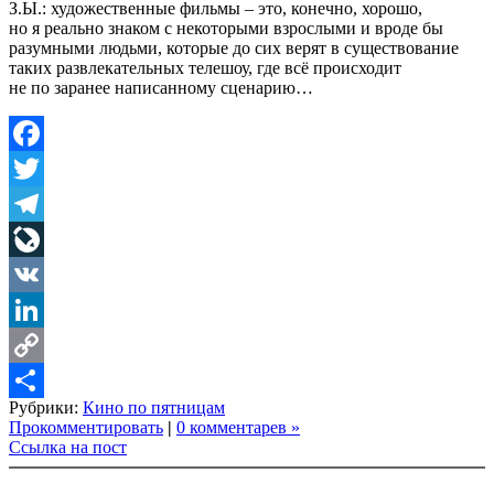
З.Ы.: художественные фильмы – это, конечно, хорошо,
но я реально знаком с некоторыми взрослыми и вроде бы
разумными людьми, которые до сих верят в существование
таких развлекательных телешоу, где всё происходит
не по заранее написанному сценарию…
Facebook
Twitter
Telegram
LiveJournal
VK
LinkedIn
Copy
Рубрики:
Кино по пятницам
Link
Share
Прокомментировать
|
0 комментарев »
Ссылка на пост