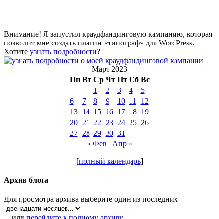
Внимание! Я запустил краудфандинговую кампанию, которая
позволит мне создать плагин-«типограф» для WordPress.
Хотите
узнать подробности
?
Март 2023
Пн
Вт
Ср
Чт
Пт
Сб
Вс
1
2
3
4
5
6
7
8
9
10
11
12
13
14
15
16
17
18
19
20
21
22
23
24
25
26
27
28
29
30
31
« Фев
Апр »
[
полный календарь
]
Архив блога
Для просмотра архива выберите один из последних
... или
перейдите к полному архиву
.