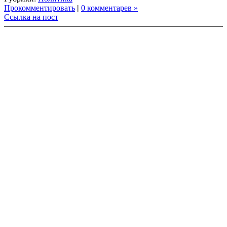
Link
Share
Прокомментировать
|
0 комментарев »
Ссылка на пост