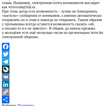
спама. Например, электронная почта военкоматов выглядит
как чтототам@mil.ru
При этом, когда есть возможность – лучше не блокировать
«наглухо» сообщения от военкомов, а именно автоматически
отправлять их в спам и никогда не открывать. Таким образом
у призывника всегда останется возможность сказать «ой,
а письмо-то я и не заметил». В общем, до начала призыва
у молодёжи есть ещё несколько часов на организацию хотя бы
электронной обороны.
Facebook
Twitter
Telegram
LiveJournal
VK
LinkedIn
Copy
Рубрики:
Политика