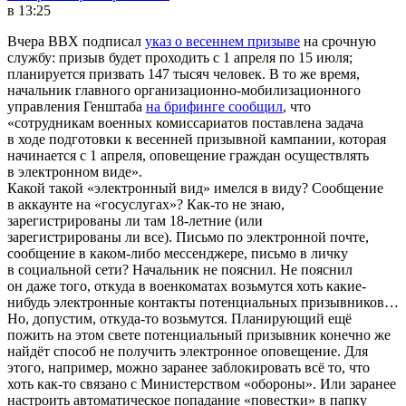
в 13:25
Вчера ВВХ подписал
указ о весеннем призыве
на срочную
службу: призыв будет проходить с 1 апреля по 15 июля;
планируется призвать 147 тысяч человек. В то же время,
начальник главного организационно-мобилизационного
управления Генштаба
на брифинге сообщил
, что
«сотрудникам военных комиссариатов поставлена задача
в ходе подготовки к весенней призывной кампании, которая
начинается с 1 апреля, оповещение граждан осуществлять
в электронном виде».
Какой такой «электронный вид» имелся в виду? Сообщение
в аккаунте на «госуслугах»? Как-то не знаю,
зарегистрированы ли там 18-летние (или
зарегистрированы ли все). Письмо по электронной почте,
сообщение в каком-либо мессенджере, письмо в личку
в социальной сети? Начальник не пояснил. Не пояснил
он даже того, откуда в военкоматах возьмутся хоть какие-
нибудь электронные контакты потенциальных призывников…
Но, допустим, откуда-то возьмутся. Планирующий ещё
пожить на этом свете потенциальный призывник конечно же
найдёт способ не получить электронное оповещение. Для
этого, например, можно заранее заблокировать всё то, что
хоть как-то связано с Министерством «обороны». Или заранее
настроить автоматическое попадание «повестки» в папку