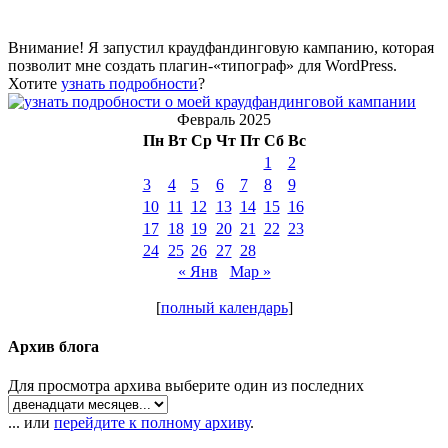
Внимание! Я запустил краудфандинговую кампанию, которая
позволит мне создать плагин-«типограф» для WordPress.
Хотите
узнать подробности
?
Февраль 2025
Пн
Вт
Ср
Чт
Пт
Сб
Вс
1
2
3
4
5
6
7
8
9
10
11
12
13
14
15
16
17
18
19
20
21
22
23
24
25
26
27
28
« Янв
Мар »
[
полный календарь
]
Архив блога
Для просмотра архива выберите один из последних
... или
перейдите к полному архиву
.