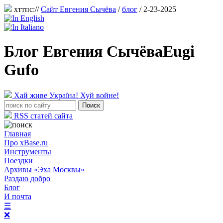
хттпс://
Сайт Евгения Сычёва
/
блог
/ 2-23-2025
Блог Евгения Сычёва
Eugi
Gufo
Хай живе Україна! Хуй войне!
RSS статей сайта
Главная
Про xBase.ru
Инструменты
Поездки
Архивы «Эха Москвы»
Раздаю добро
Блог
И почта
☰
❌