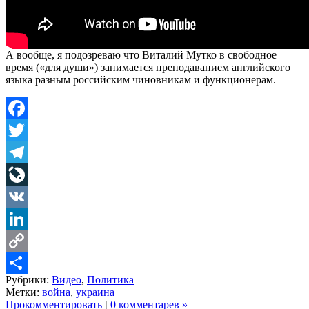
А вообще, я подозреваю что Виталий Мутко в свободное
время («для души») занимается преподаванием английского
языка разным российским чиновникам и функционерам.
Facebook
Twitter
Telegram
LiveJournal
VK
LinkedIn
Copy
Рубрики:
Видео
,
Политика
Link
Share
Метки:
война
,
украина
Прокомментировать
|
0 комментарев »