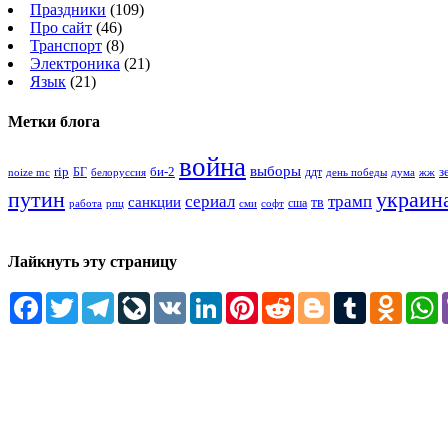
Праздники
(109)
Про сайт
(46)
Транспорт
(8)
Электроника
(21)
Язык
(21)
Метки блога
война
выборы
rip
би-2
з
БГ
ддт
белоруссия
день победы
жж
noize mc
дума
путин
украин
сериал
трамп
санкции
тв
сша
сми
работа
рпц
софт
Лайкнуть эту страницу
Facebook
Twitter
Telegram
LiveJournal
VK
LinkedIn
Pinterest
Reddit
Blogger
Tumblr
Odnokl
W