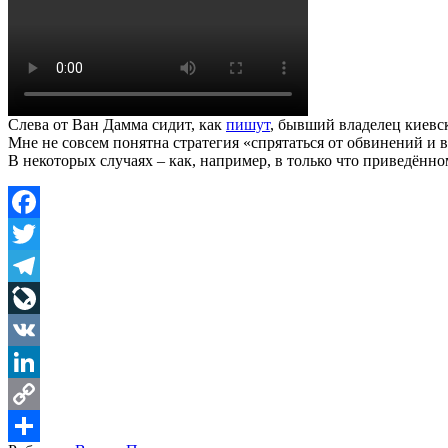
Слева от Ван Дамма сидит, как
пишут
, бывший владелец киев
Мне не совсем понятна стратегия «спрятаться от обвинений и 
В некоторых случаях – как, например, в только что приведённ
Facebook
Twitter
Telegram
LiveJournal
VK
LinkedIn
Copy