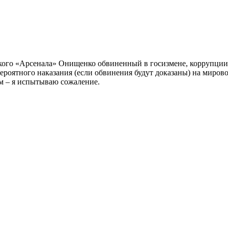
ского «Арсенала» Онищенко обвиненный в госизмене, коррупци
вероятного наказания (если обвинения будут доказаны) на миров
ом – я испытываю сожаление.