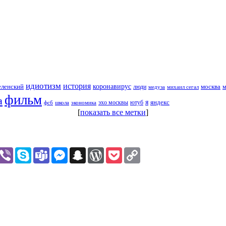
идиотизм
история
еленский
коронавирус
москва
люди
михаил сегал
м
медуза
фильм
а
я
яндекс
эхо москвы
фсб
школа
ютуб
экономика
[
показать все метки
]
assniki
hatsApp
Viber
Skype
Teams
Messenger
Snapchat
WordPress
Pocket
Copy
Link