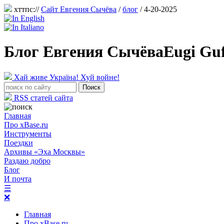
хттпс://
Сайт Евгения Сычёва
/
блог
/ 4-20-2025
Блог Евгения Сычёва
Eugi Gu
Хай живе Україна! Хуй войне!
RSS статей сайта
Главная
Про xBase.ru
Инструменты
Поездки
Архивы «Эха Москвы»
Раздаю добро
Блог
И почта
☰
❌
Главная
Про xBase.ru