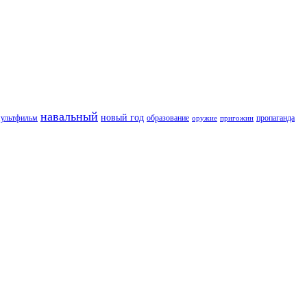
навальный
новый год
пропаганда
ультфильм
образование
оружие
пригожин