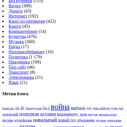
Без рубрики
(153)
Видео
(399)
Деньги
(43)
Интернет
(192)
Кино по пятницам
(422)
Книги
(45)
Компьютерное
(14)
Культура
(476)
Музыка
(260)
Наука
(17)
Нихерасебебывает
(16)
Политика
(1 179)
Праздники
(109)
Про сайт
(46)
Транспорт
(8)
Электроника
(21)
Язык
(21)
Метки блога
война
выборы
rip
би-2
БГ
ддт
белоруссия
день победы
жж
noize mc
дума
идиотизм
история
зеленский
коронавирус
люди
михаил сегал
медуза
навальный
новый год
москва
мультфильм
образование
оружие
пригожин
путин
сериал
трамп
санкции