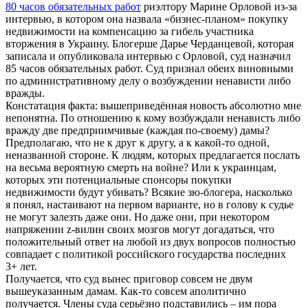
80 часов обязательных работ
риэлтору Марине Орловой из-за
интервью, в котором она назвала «бизнес-планом» покупку
недвижимости на компенсацию за гибель участника
вторжения в Украину. Блогерше Дарье Черданцевой, которая
записала и опубликовала интервью с Орловой, суд назначил
85 часов обязательных работ. Суд признал обеих виновными
по административному делу о возбуждении ненависти либо
вражды.
Констатация факта: вышеприведённая новость абсолютно мне
непонятна. По отношению к кому возбуждали ненависть либо
вражду две предприимчивые (каждая по-своему) дамы?
Предполагаю, что не к друг к другу, а к какой-то одной,
неназванной стороне. К людям, которых предлагается послать
на весьма вероятную смерть на войне? Или к украинцам,
которых эти потенциальные спонсоры покупки
недвижимости будут убивать? Всякие зю-блогера, насколько
я понял, настаивают на первом варианте, но в голову к судье
не могут залезть даже они. Но даже они, при некотором
напряжении z-вилин своих мозгов могут догадаться, что
положительный ответ на любой из двух вопросов полностью
совпадает с политикой российского государства последних
3+ лет.
Получается, что суд вынес приговор совсем не двум
вышеуказанным дамам. Как-то совсем аполитично
получается. Члены суда серьёзно подставились – им пора