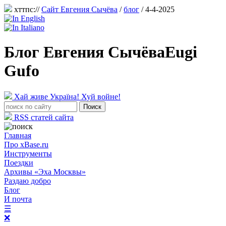
хттпс://
Сайт Евгения Сычёва
/
блог
/ 4-4-2025
Блог Евгения Сычёва
Eugi
Gufo
Хай живе Україна! Хуй войне!
RSS статей сайта
Главная
Про xBase.ru
Инструменты
Поездки
Архивы «Эха Москвы»
Раздаю добро
Блог
И почта
☰
❌