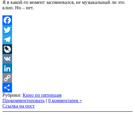
Я в какой-то момент засомневался, не музыкальный ли это
клип. Но – нет.
Facebook
Twitter
Telegram
LiveJournal
VK
LinkedIn
Copy
Рубрики:
Кино по пятницам
Link
Share
Прокомментировать
|
0 комментарев »
Ссылка на пост