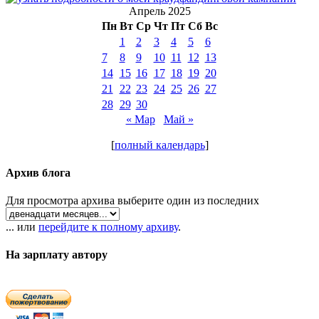
Апрель 2025
Пн
Вт
Ср
Чт
Пт
Сб
Вс
1
2
3
4
5
6
7
8
9
10
11
12
13
14
15
16
17
18
19
20
21
22
23
24
25
26
27
28
29
30
« Мар
Май »
[
полный календарь
]
Архив блога
Для просмотра архива выберите один из последних
... или
перейдите к полному архиву
.
На зарплату автору