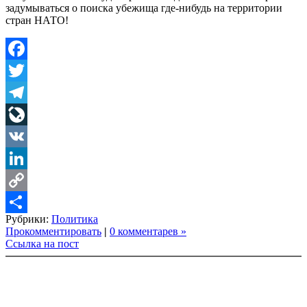
задумываться о поиска убежища где-нибудь на территории
стран НАТО!
Facebook
Twitter
Telegram
LiveJournal
VK
LinkedIn
Copy
Рубрики:
Политика
Link
Share
Прокомментировать
|
0 комментарев »
Ссылка на пост