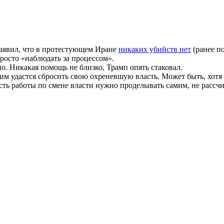
заявил, что в протестующем Иране
никаких убийств нет
(ранее п
просто «наблюдать за процессом».
но. Никакая помощь не близко, Трамп опять стаковал.
 им удастся сбросить свою охреневшую власть. Может быть, хотя
асть работы по смене власти нужно проделывать самим, не расс