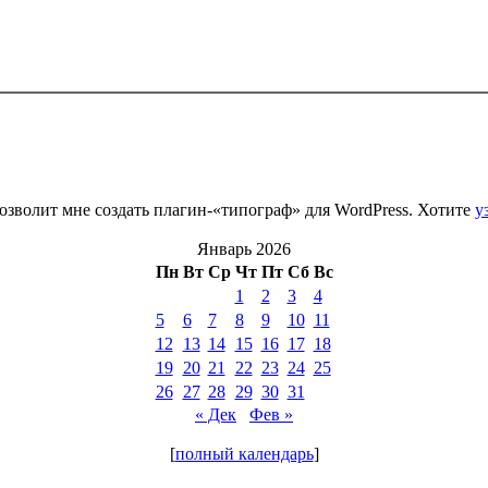
зволит мне создать плагин-«типограф» для WordPress. Хотите
у
Январь 2026
Пн
Вт
Ср
Чт
Пт
Сб
Вс
1
2
3
4
5
6
7
8
9
10
11
12
13
14
15
16
17
18
19
20
21
22
23
24
25
26
27
28
29
30
31
« Дек
Фев »
[
полный календарь
]