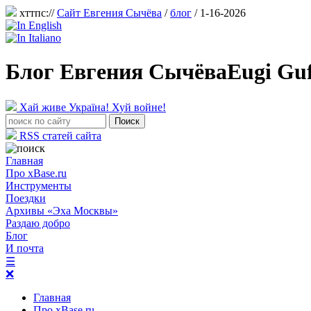
хттпс://
Сайт Евгения Сычёва
/
блог
/ 1-16-2026
Блог Евгения Сычёва
Eugi Gu
Хай живе Україна! Хуй войне!
RSS статей сайта
Главная
Про xBase.ru
Инструменты
Поездки
Архивы «Эха Москвы»
Раздаю добро
Блог
И почта
☰
❌
Главная
Про xBase.ru