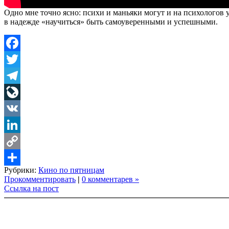
Одно мне точно ясно: психи и маньяки могут и на психологов
в надежде «научиться» быть самоуверенными и успешными.
Facebook
Twitter
Telegram
LiveJournal
VK
LinkedIn
Copy
Рубрики:
Кино по пятницам
Link
Share
Прокомментировать
|
0 комментарев »
Ссылка на пост