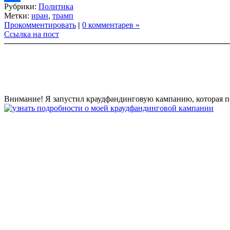
Рубрики:
Политика
Link
Share
Метки:
иран
,
трамп
Прокомментировать
|
0 комментарев »
Ссылка на пост
Внимание! Я запустил краудфандинговую кампанию, которая по