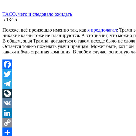
TACO, чего и следовало ожидать
в 13:25
Похоже, всё произошло именно так, как
я предполагал
: Трамп 
никакие казни тоже не планируются. А это значит, что можно 
В общем, зная Трампа, догадаться о таком исходе было не слож
Остаётся только пожелать удачи иранцам. Может быть, хотя бы
какая-нибудь странная компания. В любом случае, основную ч
Facebook
Twitter
Telegram
LiveJournal
VK
LinkedIn
Copy