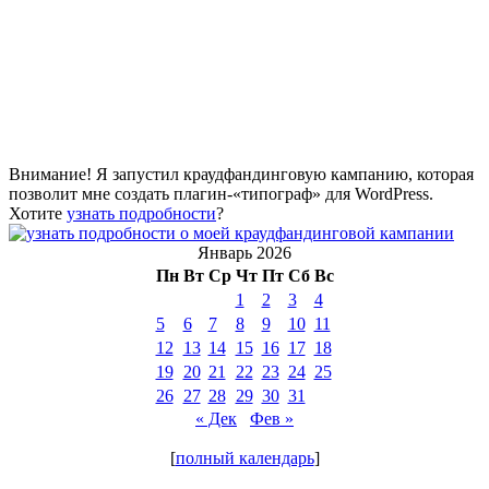
Внимание! Я запустил краудфандинговую кампанию, которая
позволит мне создать плагин-«типограф» для WordPress.
Хотите
узнать подробности
?
Январь 2026
Пн
Вт
Ср
Чт
Пт
Сб
Вс
1
2
3
4
5
6
7
8
9
10
11
12
13
14
15
16
17
18
19
20
21
22
23
24
25
26
27
28
29
30
31
« Дек
Фев »
[
полный календарь
]