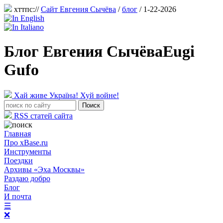
хттпс://
Сайт Евгения Сычёва
/
блог
/ 1-22-2026
Блог Евгения Сычёва
Eugi
Gufo
Хай живе Україна! Хуй войне!
RSS статей сайта
Главная
Про xBase.ru
Инструменты
Поездки
Архивы «Эха Москвы»
Раздаю добро
Блог
И почта
☰
❌