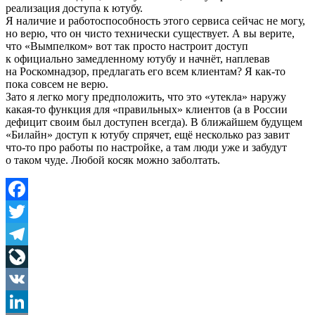
реализация доступа к ютубу.
Я наличие и работоспособность этого сервиса сейчас не могу,
но верю, что он чисто технически существует. А вы верите,
что «Вымпелком» вот так просто настроит доступ
к официально замедленному ютубу и начнёт, наплевав
на Роскомнадзор, предлагать его всем клиентам? Я как-то
пока совсем не верю.
Зато я легко могу предположить, что это «утекла» наружу
какая-то функция для «правильных» клиентов (а в России
дефицит своим был доступен всегда). В ближайшем будущем
«Билайн» доступ к ютубу спрячет, ещё несколько раз завит
что-то про работы по настройке, а там люди уже и забудут
о таком чуде. Любой косяк можно заболтать.
Facebook
Twitter
Telegram
LiveJournal
VK