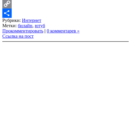
LinkedIn
Copy
Рубрики:
Интернет
Link
Share
Метки:
билайн
,
ютуб
Прокомментировать
|
0 комментарев »
Ссылка на пост