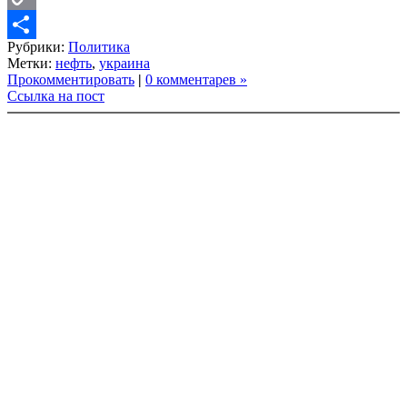
Copy
Рубрики:
Политика
Link
Share
Метки:
нефть
,
украина
Прокомментировать
|
0 комментарев »
Ссылка на пост