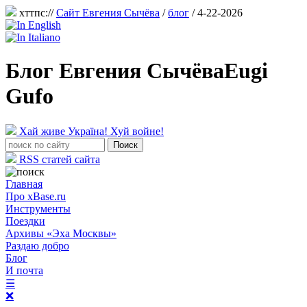
хттпс://
Сайт Евгения Сычёва
/
блог
/ 4-22-2026
Блог Евгения Сычёва
Eugi
Gufo
Хай живе Україна! Хуй войне!
RSS статей сайта
Главная
Про xBase.ru
Инструменты
Поездки
Архивы «Эха Москвы»
Раздаю добро
Блог
И почта
☰
❌