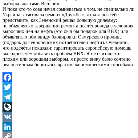
выборы властями Венгрии.
И пока кто-то сова начал сомневаться в том, не специально ли
Украина затягивала ремонт «Дружбы», я пытаюсь себе
представить, как Зеленский решал большую дилемму:
не объявлять о завершении ремонта нефтепровода в условиях
выросших цен на нефть (это был бы подарок для ВВХ) или
объявлять о нём ввиду блокировки Озмурского пролива
(подарок для европейских потребителей нефти). Очевидно,
что подсчёты показали: гарантировать европейскую помощь
выгоднее, чем добавить проблем ВВХ. Я не считаю это
плохим или хорошим выбором, я просто вижу было сочтено
реалистичным бороться с врагом экономическими способами.
Facebook
Twitter
Telegram
LiveJournal
VK
LinkedIn