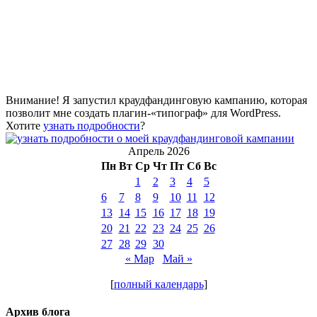
Внимание! Я запустил краудфандинговую кампанию, которая
позволит мне создать плагин-«типограф» для WordPress.
Хотите
узнать подробности
?
Апрель 2026
Пн
Вт
Ср
Чт
Пт
Сб
Вс
1
2
3
4
5
6
7
8
9
10
11
12
13
14
15
16
17
18
19
20
21
22
23
24
25
26
27
28
29
30
« Мар
Май »
[
полный календарь
]
Архив блога