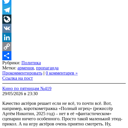
Facebook
Twitter
Telegram
LiveJournal
VK
LinkedIn
Copy
Рубрики:
Политика
Link
Share
Метки:
армения
,
пропаганда
Прокомментировать
|
0 комментарев »
Ссылка на пост
Кино по пятницам №419
29/05/2026 в 23:30
Качество актёров решает если не всё, то почти всё. Вот,
например, короткометражка «Полный игрец» (режиссёр
Артём Никитин, 2025 год) – нет в её «фантастическом»
сценарии ничего особенного. Просто такой маленький этюд-
прикол. А на игру актёров очень приятно смотреть. Ну,