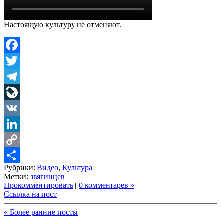
Настоящую культуру не отменяют.
Facebook
Twitter
Telegram
LiveJournal
VK
LinkedIn
Copy
Рубрики:
Видео
,
Культура
Link
Share
Метки:
звягинцев
Прокомментировать
|
0 комментарев »
Ссылка на пост
« Более ранние посты