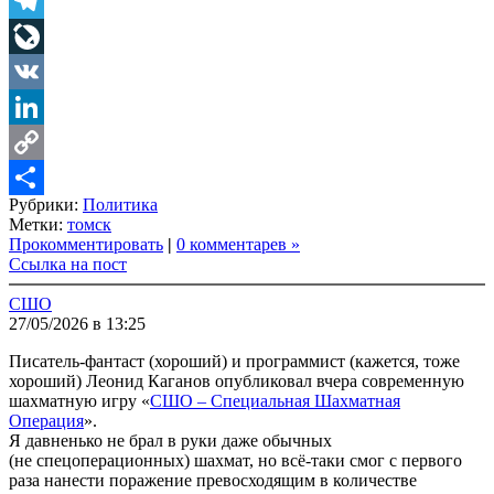
Twitter
Telegram
LiveJournal
VK
LinkedIn
Copy
Рубрики:
Политика
Link
Share
Метки:
томск
Прокомментировать
|
0 комментарев »
Ссылка на пост
СШО
27/05/2026 в 13:25
Писатель-фантаст (хороший) и программист (кажется, тоже
хороший) Леонид Каганов опубликовал вчера современную
шахматную игру «
СШО – Специальная Шахматная
Операция
».
Я давненько не брал в руки даже обычных
(не спецоперационных) шахмат, но всё-таки смог с первого
раза нанести поражение превосходящим в количестве