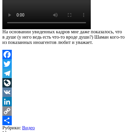
На основании увиденных кадров мне даже показалось, что
в душе (у него ведь есть что-то вроде души?) Шаман кого-то
из показанных иноагентов любит и уважает.
Facebook
Twitter
Telegram
LiveJournal
VK
LinkedIn
Copy
Рубрики:
Видео
Link
Share