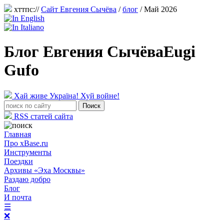
хттпс://
Сайт Евгения Сычёва
/
блог
/ Май 2026
Блог Евгения Сычёва
Eugi
Gufo
Хай живе Україна! Хуй войне!
RSS статей сайта
Главная
Про xBase.ru
Инструменты
Поездки
Архивы «Эха Москвы»
Раздаю добро
Блог
И почта
☰
❌