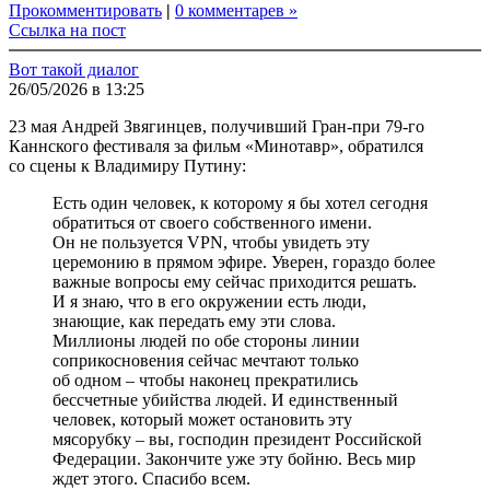
Прокомментировать
|
0 комментарев »
Ссылка на пост
Вот такой диалог
26/05/2026 в 13:25
23 мая Андрей Звягинцев, получивший Гран-при 79-го
Каннского фестиваля за фильм «Минотавр», обратился
со сцены к Владимиру Путину:
Есть один человек, к которому я бы хотел сегодня
обратиться от своего собственного имени.
Он не пользуется VPN, чтобы увидеть эту
церемонию в прямом эфире. Уверен, гораздо более
важные вопросы ему сейчас приходится решать.
И я знаю, что в его окружении есть люди,
знающие, как передать ему эти слова.
Миллионы людей по обе стороны линии
соприкосновения сейчас мечтают только
об одном – чтобы наконец прекратились
бессчетные убийства людей. И единственный
человек, который может остановить эту
мясорубку – вы, господин президент Российской
Федерации. Закончите уже эту бойню. Весь мир
ждет этого. Спасибо всем.