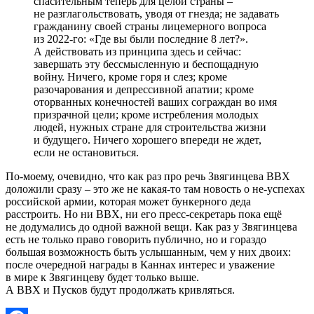
спасительным теперь для целой страны –
не разглагольствовать, уводя от гнезда; не задавать
гражданину своей страны лицемерного вопроса
из 2022-го: «Где вы были последние 8 лет?».
А действовать из принципа здесь и сейчас:
завершать эту бессмысленную и беспощадную
войну. Ничего, кроме горя и слез; кроме
разочарования и депрессивной апатии; кроме
оторванных конечностей ваших сограждан во имя
призрачной цели; кроме истребления молодых
людей, нужных стране для строительства жизни
и будущего. Ничего хорошего впереди не ждет,
если не остановиться.
По-моему, очевидно, что как раз про речь Звягинцева ВВХ
доложили сразу – это же не какая-то там новость о не-успехах
российской армии, которая может бункерного деда
расстроить. Но ни ВВХ, ни его пресс-секретарь пока ещё
не додумались до одной важной вещи. Как раз у Звягинцева
есть не только право говорить публично, но и гораздо
большая возможность быть услышанным, чем у них двоих:
после очередной награды в Каннах интерес и уважение
в мире к Звягинцеву будет только выше.
А ВВХ и Пусков будут продолжать кривляться.