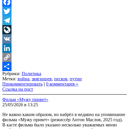
Facebook
Twitter
Telegram
LiveJournal
VK
LinkedIn
Copy
Рубрики:
Политика
Link
Share
Метки:
война
,
звягинцев
,
песков
,
путин
Прокомментировать
|
0 комментарев »
Ссылка на пост
Фильм «Мужу привет»
25/05/2026 в 13:25
Не важно каким образом, но набрёл я недавно на упоминание
фильма «Мужу привет» (режиссёр Антон Маслов, 2025 год).
В касте фильма было указано несколько уважаемых мною