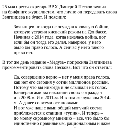
25 мая пресс-секретарь ВВХ Дмитрий Песков заявил
на брифинге журналистам, что лично он передавать слова
Звягинцева не будет. И пояснил:
Звягинцев никогда не осуждал кровавую бойню,
которую устроил киевский режим на Донбассе.
Начиная с 2014 года, когда началась война, вот
если бы он тогда это делал, наверное, у него
было бы право голоса. А сейчас у него такого
права нет.
В тот же день издание «Медуза» попросила Звягинцева
прокомментировать слова Пескова. Вот что он ответил:
Да, совершенно верно – нет у меня права голоса,
как нет его сегодня у сотни миллионов россиян.
Потому что вы никогда и не слышали их голос.
Бандерлогами вы находили своих сограждан
и в 2008-м. И в 2011-м. И в том же лукавом 2014-
м. А далее со всеми остановками.
И вот уже наш с вами общий могучий состав
приближается к станции «тупик». И теперь –
по моему скромному мнению – все, что было бы
единственно правильным, рациональным и даже