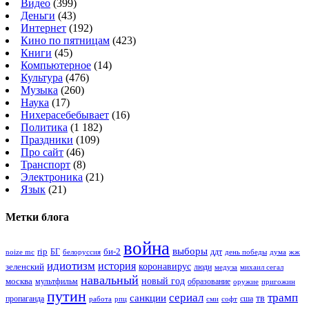
Видео
(399)
Деньги
(43)
Интернет
(192)
Кино по пятницам
(423)
Книги
(45)
Компьютерное
(14)
Культура
(476)
Музыка
(260)
Наука
(17)
Нихерасебебывает
(16)
Политика
(1 182)
Праздники
(109)
Про сайт
(46)
Транспорт
(8)
Электроника
(21)
Язык
(21)
Метки блога
война
выборы
rip
би-2
БГ
ддт
белоруссия
день победы
жж
noize mc
дума
идиотизм
история
зеленский
коронавирус
люди
михаил сегал
медуза
навальный
новый год
москва
мультфильм
образование
оружие
пригожин
путин
сериал
трамп
санкции
тв
пропаганда
сша
сми
работа
рпц
софт