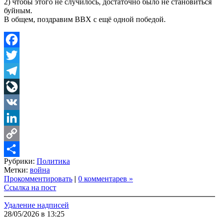
2) чтобы этого не случилось, достаточно было не становиться
буйным.
В общем, поздравим ВВХ с ещё одной победой.
Facebook
Twitter
Telegram
LiveJournal
VK
LinkedIn
Copy
Рубрики:
Политика
Link
Share
Метки:
война
Прокомментировать
|
0 комментарев »
Ссылка на пост
Удаление надписей
28/05/2026 в 13:25