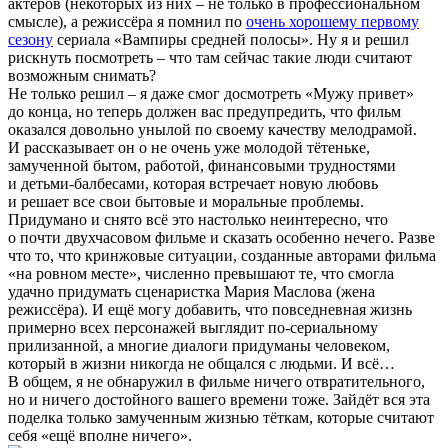
актёров (некоторых из них – не только в профессиональном
смысле), а режиссёра я помнил по
очень хорошему первому
сезону
сериала «Вампиры средней полосы». Ну я и решил
рискнуть посмотреть – что там сейчас такие люди считают
возможным снимать?
Не только решил – я даже смог досмотреть «Мужу привет»
до конца, но теперь должен вас предупредить, что фильм
оказался довольно унылой по своему качеству мелодрамой.
И рассказывает он о не очень уже молодой тётеньке,
замученной бытом, работой, финансовыми трудностями
и детьми-балбесами, которая встречает новую любовь
и решает все свои бытовые и моральные проблемы.
Придумано и снято всё это настолько неинтересно, что
о почти двухчасовом фильме и сказать особенно нечего. Разве
что то, что кринжовые ситуации, созданные авторами фильма
«на ровном месте», численно превышают те, что смогла
удачно придумать сценаристка Мария Маслова (жена
режиссёра). И ещё могу добавить, что повседневная жизнь
примерно всех персонажей выглядит по-сериальному
прилизанной, а многие диалоги придуманы человеком,
который в жизни никогда не общался с людьми. И всё…
В общем, я не обнаружил в фильме ничего отвратительного,
но и ничего достойного вашего времени тоже. Зайдёт вся эта
поделка только замученным жизнью тёткам, которые считают
себя «ещё вполне ничего».