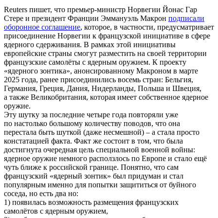
Reuters пишет, что премьер-министр Норвегии Йонас Гар
Стере и президент Франции Эммануэль Макрон
подписали
оборонное соглашение
, которое, в частности, предусматривает
присоединение Норвегии к французской инициативе в сфере
ядерного сдерживания. В рамках этой инициативы
европейские страны смогут разместить на своей территории
французские самолёты с ядерным оружием. К проекту
«ядерного зонтика», анонсированному Макроном в марте
2025 года, ранее присоединились восемь стран: Бельгия,
Германия, Греция, Дания, Нидерланды, Польша и Швеция,
а также Великобритания, которая имеет собственное ядерное
оружие.
Эту шутку за последние четыре года повторяли уже
по настолько большому количеству поводов, что она
перестала быть шуткой (даже несмешной) – а стала просто
констатацией факта. Факт же состоит в том, что была
достигнута очередная цель специальной военной войны:
ядерное оружие немного расползлось по Европе и стало ещё
чуть ближе к российской границе. Понятно, что сам
французский «ядерный зонтик» был придуман и стал
популярным именно для попытки защититься от буйного
соседа, но есть два но:
1) появилась возможность размещения французских
самолётов с ядерным оружием,