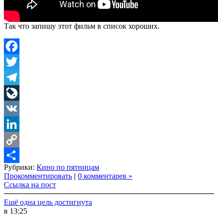
Так что запишу этот фильм в список хороших.
Facebook
Twitter
Telegram
LiveJournal
VK
LinkedIn
Copy
Рубрики:
Кино по пятницам
Link
Share
Прокомментировать
|
0 комментарев »
Ссылка на пост
Ещё одна цель достигнута
в 13:25