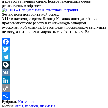
и коварстве тёмным силам. Борьба закончилась очень
реалистичным образом:
Желаю всем повторить мой успех.
З.Ы.: в настоящее время Леонид Каганов ищет удалённую
программистскую работу в какой-нибудь западной
русскоязычной команде. В этом деле я посредником выступать
не могу, а вот прорекламировать сам факт – могу. Вот.
Facebook
Twitter
Telegram
LiveJournal
VK
LinkedIn
Copy
Рубрики:
Интернет
Link
Share
Метки:
игры
,
каганов
,
шахматы