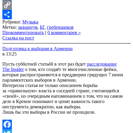
LinkedIn
Copy
Рубрики:
Музыка
Link
Share
Метки:
аквариум
,
БГ
,
гребенщиков
Прокомментировать
|
0 комментарев »
Ссылка на пост
Подготовка к выборам в Армении
в 13:25
Пусть субботней статьёй в этот раз будет
расследование
The Insider
о том, кто создаёт те многочисленные фейки,
которые распространяются в преддверии грядущих 7 июня
парламентских выборов в Армении.
Интересна статья не только описанием борьбы
за «правильную» власть в соседней стране, считающейся
«своей», но очередным напоминанием о том, что на самом
деле в Кремле понимают и ценят важность такого
инструмента демократии, как выборы.
Лишь бы эти выборы в России не проходили.