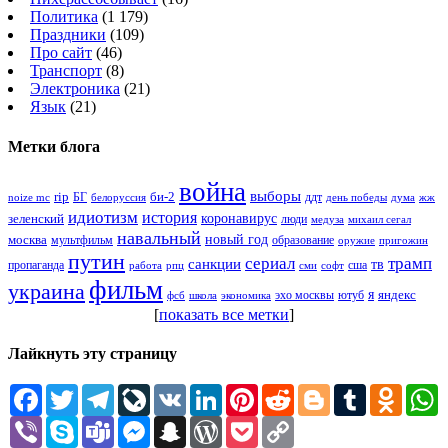
Политика
(1 179)
Праздники
(109)
Про сайт
(46)
Транспорт
(8)
Электроника
(21)
Язык
(21)
Метки блога
война
выборы
rip
би-2
БГ
ддт
белоруссия
день победы
жж
noize mc
дума
идиотизм
история
зеленский
коронавирус
люди
михаил сегал
медуза
навальный
новый год
москва
мультфильм
образование
оружие
пригожин
путин
сериал
трамп
санкции
тв
пропаганда
сша
сми
работа
рпц
софт
фильм
украина
я
яндекс
эхо москвы
фсб
школа
ютуб
экономика
[
показать все метки
]
Лайкнуть эту страницу
Facebook
Twitter
Telegram
LiveJournal
VK
LinkedIn
Pinterest
Reddit
Blogger
Tumblr
Odnokl
W
Viber
Skype
Teams
Messenger
Snapchat
WordPress
Pocket
Copy
Link