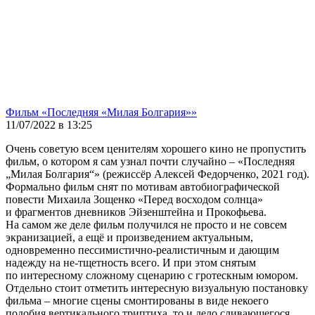
Фильм «Последняя «Милая Болгария»»
11/07/2022 в 13:25
Очень советую всем ценителям хорошего кино не пропустить
фильм, о котором я сам узнал почти случайно – «Последняя
„Милая Болгария“» (режиссёр Алексей Федорченко, 2021 год).
Формально фильм снят по мотивам автобиографической
повести Михаила Зощенко «Перед восходом солнца»
и фрагментов дневников Эйзенштейна и Прокофьева.
На самом же деле фильм получился не просто и не совсем
экранизацией, а ещё и произведением актуальным,
одновременно пессимистично-реалистичным и дающим
надежду на не-тщетность всего. И при этом снятым
по интересному сложному сценарию с гротескным юмором.
Отдельно стоит отметить интересную визуальную постановку
фильма – многие сцены смонтированы в виде некоего
подобия вертикального триптиха, то и дело сливающегося