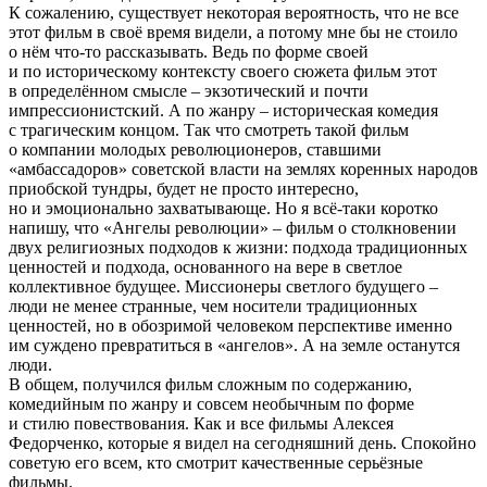
К сожалению, существует некоторая вероятность, что не все
этот фильм в своё время видели, а потому мне бы не стоило
о нём что-то рассказывать. Ведь по форме своей
и по историческому контексту своего сюжета фильм этот
в определённом смысле – экзотический и почти
импрессионистский. А по жанру – историческая комедия
с трагическим концом. Так что смотреть такой фильм
о компании молодых революционеров, ставшими
«амбассадоров» советской власти на землях коренных народов
приобской тундры, будет не просто интересно,
но и эмоционально захватывающе. Но я всё-таки коротко
напишу, что «Ангелы революции» – фильм о столкновении
двух религиозных подходов к жизни: подхода традиционных
ценностей и подхода, основанного на вере в светлое
коллективное будущее. Миссионеры светлого будущего –
люди не менее странные, чем носители традиционных
ценностей, но в обозримой человеком перспективе именно
им суждено превратиться в «ангелов». А на земле останутся
люди.
В общем, получился фильм сложным по содержанию,
комедийным по жанру и совсем необычным по форме
и стилю повествования. Как и все фильмы Алексея
Федорченко, которые я видел на сегодняшний день. Спокойно
советую его всем, кто смотрит качественные серьёзные
фильмы.