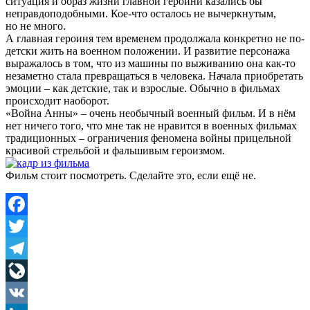
ситуация и образ жизни главной героини казались бы
неправдоподобными. Кое-что осталось не вычеркнутым,
но не много.
А главная героиня тем временем продолжала конкретно не по-
детски жить на военном положении. И развитие персонажа
выражалось в том, что из машины по выживанию она как-то
незаметно стала превращаться в человека. Начала приобретать
эмоции – как детские, так и взрослые. Обычно в фильмах
происходит наоборот.
«Война Анны» – очень необычный военный фильм. И в нём
нет ничего того, что мне так не нравится в военных фильмах
традиционных – ограничения феномена войны прицельной
красивой стрельбой и фальшивым героизмом.
Фильм стоит посмотреть. Сделайте это, если ещё не.
Facebook
Twitter
Telegram
LiveJournal