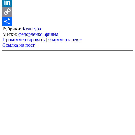
VK
LinkedIn
Copy
Рубрики:
Культура
Link
Share
Метки:
федорченко
,
фильм
Прокомментировать
|
0 комментарев »
Ссылка на пост