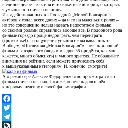
в единое целое – как и все те сюжетные истории, о которых
я умышленно ничего не пишу.
Из задействованных в «Последней „Милой Болгарии“»
актёров я узнал всего двоих – да и то на маленьких ролях –
но это совершенно нельзя назвать недостатком фильма:
со своими ролями справились вообще все. В подобного рода
фильме гораздо проще недоиграть, чем переиграть
(гротеск же!) – и ощущения уныния не вызывал никто.
В общем, «Последняя „Милая Болгария“» – очень хороший
фильм для взрослого (людям младше 35 придётся, как мне
кажется, много объяснять) и умного зрителя. Не обращайте
внимания на рейтинг, если можете причислить себя
к вышеуказанным категориям. И, конечно, смотрите!
А о режиссёре Алексее Федорченко я до просмотра этого
фильма ничего не знал. Похоже, он очень долго шёл
к первому шедевру в своей фильмографии.
Facebook
Twitter
Telegram