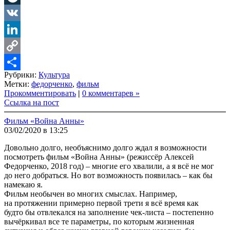
LiveJournal
VK
LinkedIn
Copy
Рубрики:
Культура
Link
Share
Метки:
федорченко
,
фильм
Прокомментировать
|
0 комментарев »
Ссылка на пост
Фильм «Война Анны»
03/02/2020 в 13:25
Довольно долго, необъяснимо долго ждал я возможности
посмотреть фильм «Война Анны» (режиссёр Алексей
Федорченко, 2018 год) – многие его хвалили, а я всё не мог
до него добраться. Но вот возможность появилась – как бы
намекаю я.
Фильм необычен во многих смыслах. Например,
на протяжении примерно первой трети я всё время как
будто бы отвлекался на заполнение чек-листа – постепенно
вычёркивал все те параметры, по которым жизненная