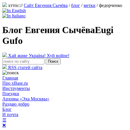
хттпс://
Сайт Евгения Сычёва
/
блог
/
метки
/ федорченко
Блог Евгения Сычёва
Eugi
Gufo
Хай живе Україна! Хуй войне!
RSS статей сайта
Главная
Про xBase.ru
Инструменты
Поездки
Архивы «Эха Москвы»
Раздаю добро
Блог
И почта
☰
❌