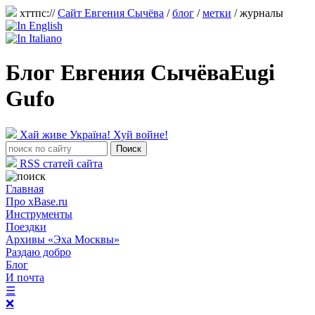
хттпс://
Сайт Евгения Сычёва
/
блог
/
метки
/ журналы
Блог Евгения Сычёва
Eugi
Gufo
Хай живе Україна! Хуй войне!
RSS статей сайта
Главная
Про xBase.ru
Инструменты
Поездки
Архивы «Эха Москвы»
Раздаю добро
Блог
И почта
☰
❌