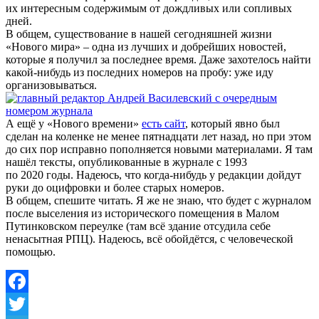
их интересным содержимым от дождливых или сопливых
дней.
В общем, существование в нашей сегодняшней жизни
«Нового мира» – одна из лучших и добрейших новостей,
которые я получил за последнее время. Даже захотелось найти
какой-нибудь из последних номеров на пробу: уже иду
организовываться.
А ещё у «Нового времени»
есть сайт
, который явно был
сделан на коленке не менее пятнадцати лет назад, но при этом
до сих пор исправно пополняется новыми материалами. Я там
нашёл тексты, опубликованные в журнале с 1993
по 2020 годы. Надеюсь, что когда-нибудь у редакции дойдут
руки до оцифровки и более старых номеров.
В общем, спешите читать. Я же не знаю, что будет с журналом
после выселения из исторического помещения в Малом
Путинковском переулке (там всё здание отсудила себе
ненасытная РПЦ). Надеюсь, всё обойдётся, с человеческой
помощью.
Facebook