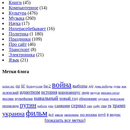
Книги
(45)
Компьютерное
(14)
Культура
(476)
Музыка
(260)
Наука
(17)
Нихерасебебывает
(16)
Политика
(1 180)
Праздники
(109)
Про сайт
(46)
Транспорт
(8)
Электроника
(21)
Язык
(21)
Метки блога
война
выборы
rip
би-2
БГ
ддт
белоруссия
день победы
жж
noize mc
дума
идиотизм
история
зеленский
коронавирус
люди
михаил сегал
медуза
навальный
новый год
москва
мультфильм
образование
оружие
пригожин
путин
сериал
трамп
санкции
тв
пропаганда
сша
сми
работа
рпц
софт
фильм
украина
я
яндекс
эхо москвы
фсб
школа
ютуб
экономика
[
показать все метки
]