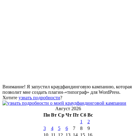
Внимание! Я запустил краудфандинговую кампанию, которая
позволит мне создать плагин-«типограф» для WordPress.
Хотите
узнать подробности
?
Август 2026
Пн
Вт
Ср
Чт
Пт
Сб
Вс
1
2
3
4
5
6
7
8
9
10
11
12
13
14
15
16