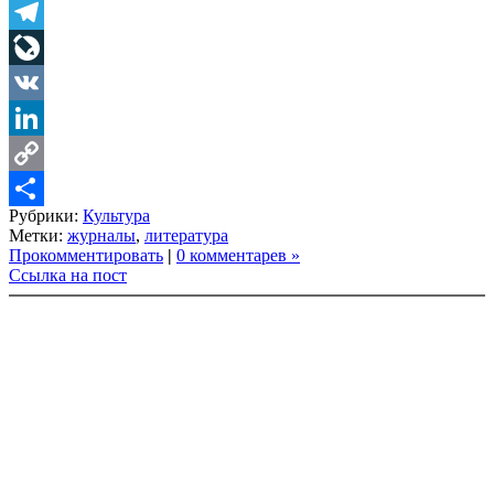
Twitter
Telegram
LiveJournal
VK
LinkedIn
Copy
Рубрики:
Культура
Link
Share
Метки:
журналы
,
литература
Прокомментировать
|
0 комментарев »
Ссылка на пост