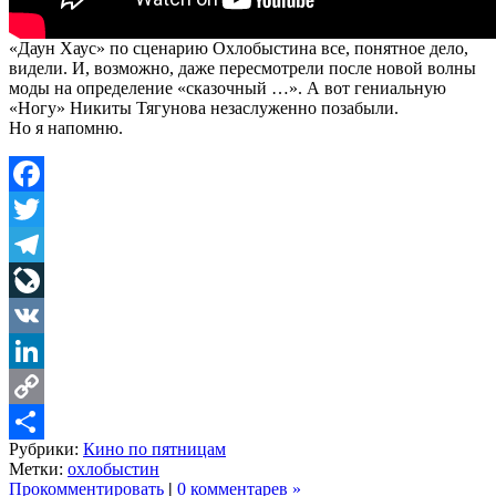
«Даун Хаус» по сценарию Охлобыстина все, понятное дело,
видели. И, возможно, даже пересмотрели после новой волны
моды на определение «сказочный …». А вот гениальную
«Ногу» Никиты Тягунова незаслуженно позабыли.
Но я напомню.
Facebook
Twitter
Telegram
LiveJournal
VK
LinkedIn
Copy
Рубрики:
Кино по пятницам
Link
Share
Метки:
охлобыстин
Прокомментировать
|
0 комментарев »