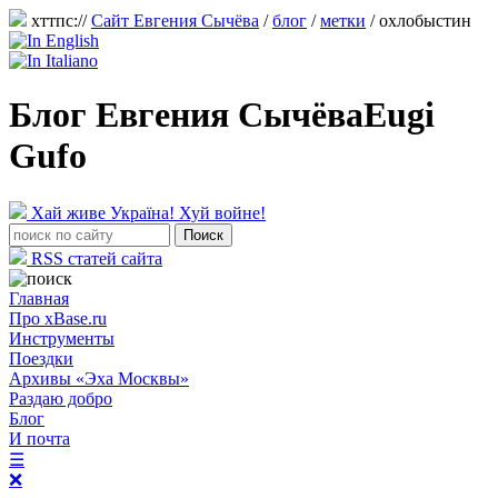
хттпс://
Сайт Евгения Сычёва
/
блог
/
метки
/ охлобыстин
Блог Евгения Сычёва
Eugi
Gufo
Хай живе Україна! Хуй войне!
RSS статей сайта
Главная
Про xBase.ru
Инструменты
Поездки
Архивы «Эха Москвы»
Раздаю добро
Блог
И почта
☰
❌