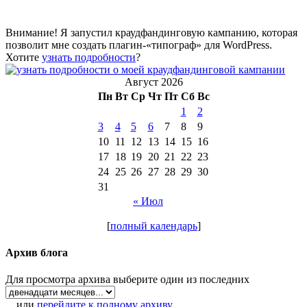
Внимание! Я запустил краудфандинговую кампанию, которая
позволит мне создать плагин-«типограф» для WordPress.
Хотите
узнать подробности
?
Август 2026
Пн
Вт
Ср
Чт
Пт
Сб
Вс
1
2
3
4
5
6
7
8
9
10
11
12
13
14
15
16
17
18
19
20
21
22
23
24
25
26
27
28
29
30
31
« Июл
[
полный календарь
]
Архив блога
Для просмотра архива выберите один из последних
... или
перейдите к полному архиву
.