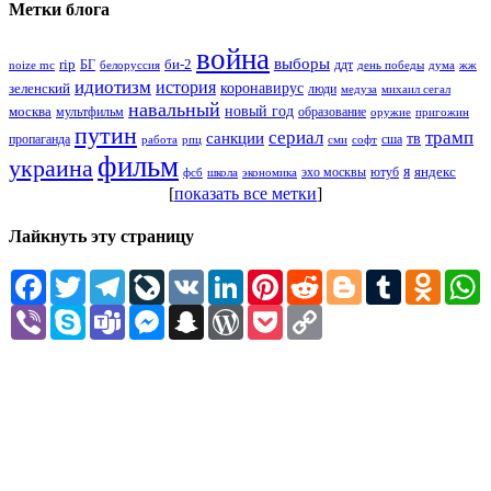
Метки блога
война
выборы
rip
би-2
БГ
ддт
белоруссия
день победы
жж
noize mc
дума
идиотизм
история
зеленский
коронавирус
люди
михаил сегал
медуза
навальный
новый год
москва
мультфильм
образование
оружие
пригожин
путин
сериал
трамп
санкции
тв
пропаганда
сша
сми
работа
рпц
софт
фильм
украина
я
яндекс
эхо москвы
фсб
школа
ютуб
экономика
[
показать все метки
]
Лайкнуть эту страницу
Facebook
Twitter
Telegram
LiveJournal
VK
LinkedIn
Pinterest
Reddit
Blogger
Tumblr
Odnokl
W
Viber
Skype
Teams
Messenger
Snapchat
WordPress
Pocket
Copy
Link