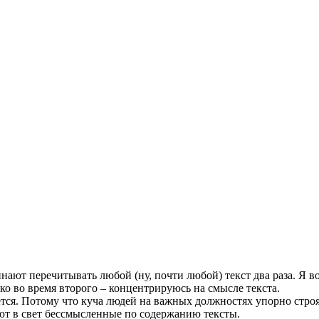
инают перечитывать любой (ну, почти любой) текст два раза. Я во
о во время второго – концентрируюсь на смысле текста.
жется. Потому что куча людей на важных должностях упорно стро
ают в свет бессмысленные по содержанию тексты.