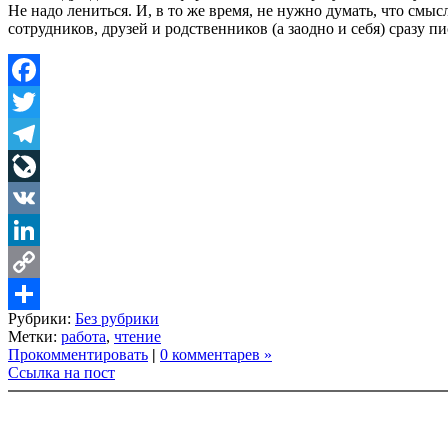
Не надо лениться. И, в то же время, не нужно думать, что смы
сотрудников, друзей и родственников (а заодно и себя) сразу п
Facebook
Twitter
Telegram
LiveJournal
VK
LinkedIn
Copy
Рубрики:
Без рубрики
Link
Share
Метки:
работа
,
чтение
Прокомментировать
|
0 комментарев »
Ссылка на пост