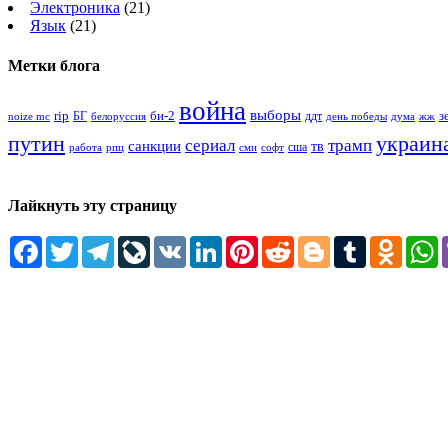
Электроника
(21)
Язык
(21)
Метки блога
война
выборы
rip
би-2
з
БГ
ддт
белоруссия
день победы
жж
noize mc
дума
путин
украин
сериал
трамп
санкции
тв
сша
сми
работа
рпц
софт
Лайкнуть эту страницу
Facebook
Twitter
Telegram
LiveJournal
VK
LinkedIn
Pinterest
Reddit
Blogger
Tumblr
Odnokl
W