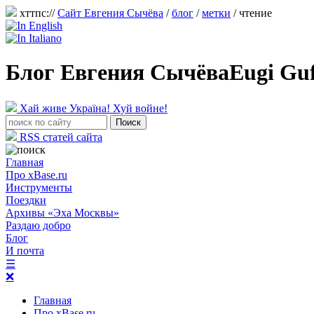
хттпс://
Сайт Евгения Сычёва
/
блог
/
метки
/ чтение
Блог Евгения Сычёва
Eugi Gu
Хай живе Україна! Хуй войне!
RSS статей сайта
Главная
Про xBase.ru
Инструменты
Поездки
Архивы «Эха Москвы»
Раздаю добро
Блог
И почта
☰
❌
Главная
Про xBase.ru