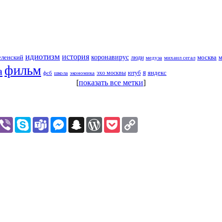
идиотизм
история
еленский
коронавирус
москва
люди
михаил сегал
м
медуза
фильм
а
я
яндекс
эхо москвы
фсб
школа
ютуб
экономика
[
показать все метки
]
assniki
hatsApp
Viber
Skype
Teams
Messenger
Snapchat
WordPress
Pocket
Copy
Link