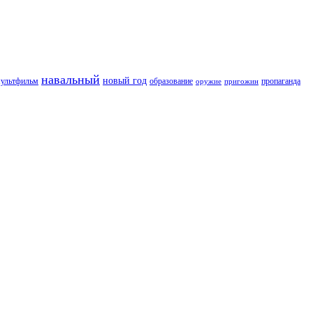
навальный
новый год
пропаганда
ультфильм
образование
оружие
пригожин