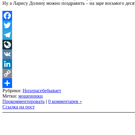
Ну а Ларису Долину можно поздравить – на заре восьмого десятк
Facebook
Twitter
Telegram
LiveJournal
VK
LinkedIn
Copy
Рубрики:
Нихерасебебывает
Link
Share
Метки:
мошенники
Прокомментировать
|
0 комментарев »
Ссылка на пост