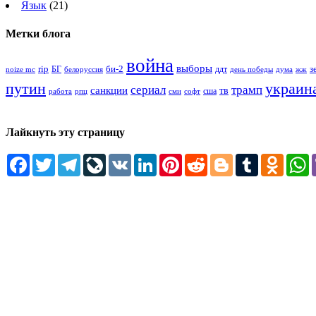
Язык
(21)
Метки блога
война
выборы
rip
би-2
з
БГ
ддт
белоруссия
день победы
жж
noize mc
дума
путин
украин
сериал
трамп
санкции
тв
сша
сми
работа
рпц
софт
Лайкнуть эту страницу
Facebook
Twitter
Telegram
LiveJournal
VK
LinkedIn
Pinterest
Reddit
Blogger
Tumblr
Odnokl
W