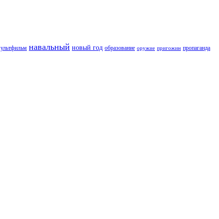
навальный
новый год
пропаганда
ультфильм
образование
оружие
пригожин