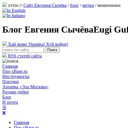
хттпс://
Сайт Евгения Сычёва
/
блог
/
метки
/ мошенники
Блог Евгения Сычёва
Eugi Gu
Хай живе Україна! Хуй войне!
RSS статей сайта
Главная
Про xBase.ru
Инструменты
Поездки
Архивы «Эха Москвы»
Раздаю добро
Блог
И почта
☰
❌
Главная
Про xBase.ru