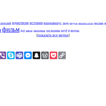
идиотизм
история
еленский
коронавирус
москва
люди
михаил сегал
м
медуза
фильм
а
я
яндекс
эхо москвы
фсб
школа
ютуб
экономика
[
показать все метки
]
assniki
hatsApp
Viber
Skype
Teams
Messenger
Snapchat
WordPress
Pocket
Copy
Link