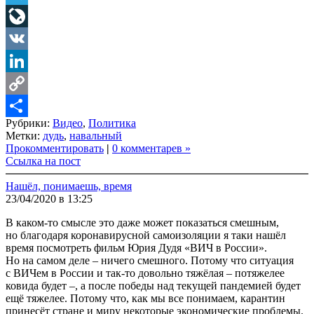
Telegram
LiveJournal
VK
LinkedIn
Copy
Рубрики:
Видео
,
Политика
Link
Share
Метки:
дудь
,
навальный
Прокомментировать
|
0 комментарев »
Ссылка на пост
Нашёл, понимаешь, время
23/04/2020 в 13:25
В каком-то смысле это даже может показаться смешным,
но благодаря коронавирусной самоизоляции я таки нашёл
время посмотреть фильм Юрия Дудя «ВИЧ в России».
Но на самом деле – ничего смешного. Потому что ситуация
с ВИЧем в России и так-то довольно тяжёлая – потяжелее
ковида будет –, а после победы над текущей пандемией будет
ещё тяжелее. Потому что, как мы все понимаем, карантин
принесёт стране и миру некоторые экономические проблемы.