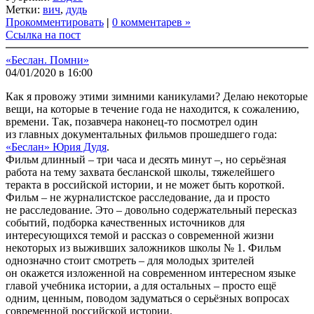
Link
Share
Метки:
вич
,
дудь
Прокомментировать
|
0 комментарев »
Ссылка на пост
«Беслан. Помни»
04/01/2020 в 16:00
Как я провожу этими зимними каникулами? Делаю некоторые
вещи, на которые в течение года не находится, к сожалению,
времени. Так, позавчера наконец-то посмотрел один
из главных документальных фильмов прошедшего года:
«Беслан» Юрия Дудя
.
Фильм длинный – три часа и десять минут –, но серьёзная
работа на тему захвата бесланской школы, тяжелейшего
теракта в российской истории, и не может быть короткой.
Фильм – не журналистское расследование, да и просто
не расследование. Это – довольно содержательный пересказ
событий, подборка качественных источников для
интересующихся темой и рассказ о современной жизни
некоторых из выживших заложников школы № 1. Фильм
однозначно стоит смотреть – для молодых зрителей
он окажется изложенной на современном интересном языке
главой учебника истории, а для остальных – просто ещё
одним, ценным, поводом задуматься о серьёзных вопросах
современной российской истории.