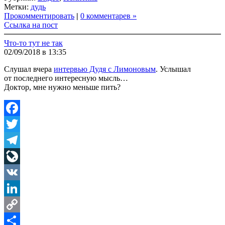
Link
Share
Метки:
дудь
Прокомментировать
|
0 комментарев »
Ссылка на пост
Что-то тут не так
02/09/2018 в 13:35
Слушал вчера
интервью Дудя с Лимоновым
. Услышал
от последнего интересную мысль…
Доктор, мне нужно меньше пить?
Facebook
Twitter
Telegram
LiveJournal
VK
LinkedIn
Copy