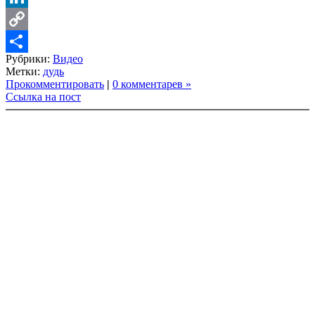
LinkedIn
Copy
Рубрики:
Видео
Link
Share
Метки:
дудь
Прокомментировать
|
0 комментарев »
Ссылка на пост