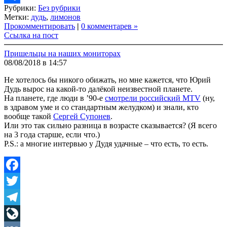
Рубрики:
Без рубрики
Link
Share
Метки:
дудь
,
лимонов
Прокомментировать
|
0 комментарев »
Ссылка на пост
Пришельцы на наших мониторах
08/08/2018 в 14:57
Не хотелось бы никого обижать, но мне кажется, что Юрий
Дудь вырос на какой-то далёкой неизвестной планете.
На планете, где люди в ’90-е
смотрели российский MTV
(ну,
в здравом уме и со стандартным желудком) и знали, кто
вообще такой
Сергей Супонев
.
Или это так сильно разница в возрасте сказывается? (Я всего
на 3 года старше, если что.)
P.S.: а многие интервью у Дудя удачные – что есть, то есть.
Facebook
Twitter
Telegram