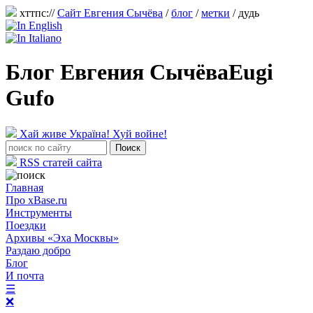
хттпс://
Сайт Евгения Сычёва
/
блог
/
метки
/ дудь
Блог Евгения Сычёва
Eugi
Gufo
Хай живе Україна! Хуй войне!
RSS статей сайта
Главная
Про xBase.ru
Инструменты
Поездки
Архивы «Эха Москвы»
Раздаю добро
Блог
И почта
☰
❌