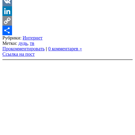
LiveJournal
VK
LinkedIn
Copy
Рубрики:
Интернет
Link
Share
Метки:
дудь
,
тв
Прокомментировать
|
0 комментарев »
Ссылка на пост