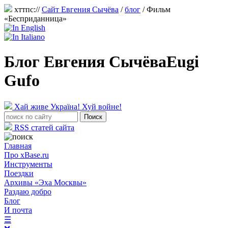
хттпс://
Сайт Евгения Сычёва
/
блог
/
Фильм
«Бесприданница»
Блог Евгения Сычёва
Eugi
Gufo
Хай живе Україна! Хуй войне!
RSS статей сайта
Главная
Про xBase.ru
Инструменты
Поездки
Архивы «Эха Москвы»
Раздаю добро
Блог
И почта
☰