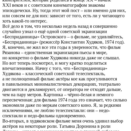
XXI веков и с советским кинематографом знакомы
эпизодически. Ну, тогда этот мой пост – или именно для них,
или совсем не для них: зависит от того, есть ли у читающего
хоть какой-то интерес.
Всё дело в том, что несколько недель назад я совершенно
случайно узнал о ещё одной советской экранизации
«Бесприданницы» Островского – о фильме, не удивляйтесь,
«Бесприданница» (режиссёр Константин Худяков, 1974 год).
Я, конечно, не жил все эти годы в уверенности, что фильм
Рязанова – единственная экранизация пьесы в мире,
но конкретно о фильме Худякова никогда даже не слышал.
Но вот теперь посмотрел, и могу кратко поделиться
впечатлениями. Начну с того, что «Бесприданница»
Худякова – классический советский телеспектакль,
а не полноценный фильм: актёры кое как прогуливаются
в павильонных минималистичных декорациях, театрально
двигаются и декламируют, от оператора не отходят дальше,
чем на пару метров. Картинка – чёрно-белая и немного
пересвеченная: для фильма 1974 года это означает, что сильно
экономили даже по меркам советского кино. Я, за редкими
исключениями, не люблю телеспектакли: они – недо-
спектакли и недо-фильмы одновременно.
Во-вторых, в худяковском фильме меня очень удивил выбор
актёров на некоторые роли. Татьяна Доронина в роли