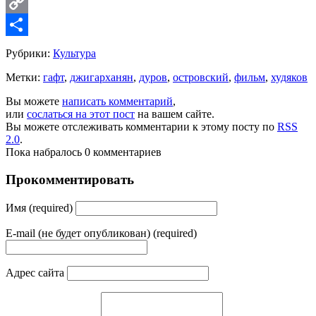
LinkedIn
Copy
Link
Share
Рубрики:
Культура
Метки:
гафт
,
джигарханян
,
дуров
,
островский
,
фильм
,
худяков
Вы можете
написать комментарий
,
или
сослаться на этот пост
на вашем сайте.
Вы можете отслеживать комментарии к этому посту по
RSS
2.0
.
Пока набралось 0 комментариев
Прокомментировать
Имя (required)
E-mail (не будет опубликован) (required)
Адрес сайта