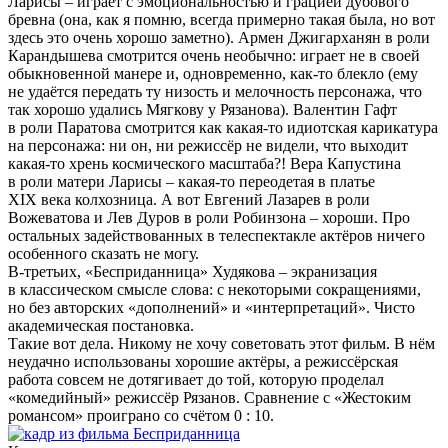
Ларисы – играет с эмоциональностью и грацией дубового
бревна (она, как я помню, всегда примерно такая была, но вот
здесь это очень хорошо заметно). Армен Джигарханян в роли
Карандышева смотрится очень необычно: играет не в своей
обыкновенной манере и, одновременно, как-то блекло (ему
не удаётся передать ту низость и мелочность персонажа, что
так хорошо удались Мягкову у Рязанова). Валентин Гафт
в роли Паратова смотрится как какая-то идиотская карикатура
на персонажа: ни он, ни режиссёр не видели, что выходит
какая-то хрень космического масштаба?! Вера Капустина
в роли матери Ларисы – какая-то переодетая в платье
XIX века колхозница. А вот Евгений Лазарев в роли
Вожеватова и Лев Дуров в роли Робинзона – хороши. Про
остальных задействованных в телеспектакле актёров ничего
особенного сказать не могу.
В-третьих, «Бесприданница» Худякова – экранизация
в классическом смысле слова: с некоторыми сокращениями,
но без авторских «дополнений» и «интерпретаций». Чисто
академическая постановка.
Такие вот дела. Никому не хочу советовать этот фильм. В нём
неудачно использованы хорошие актёры, а режиссёрская
работа совсем не дотягивает до той, которую проделал
«комедийный» режиссёр Рязанов. Сравнение с «Жестоким
романсом» проиграно со счётом 0 : 10.