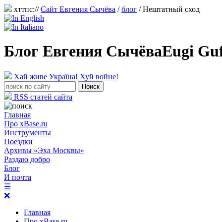
хттпс://
Сайт Евгения Сычёва
/
блог
/
Нештатный сход
Блог Евгения Сычёва
Eugi Gu
Хай живе Україна! Хуй войне!
RSS статей сайта
Главная
Про xBase.ru
Инструменты
Поездки
Архивы «Эха Москвы»
Раздаю добро
Блог
И почта
☰
❌
Главная
Про xBase.ru