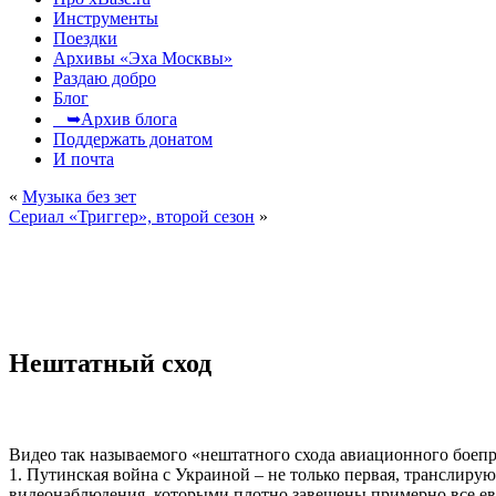
Инструменты
Поездки
Архивы «Эха Москвы»
Раздаю добро
Блог
➥Архив блога
Поддержать донатом
И почта
«
Музыка без зет
Сериал «Триггер», второй сезон
»
Нештатный сход
Видео так называемого «нештатного схода авиационного боепри
1. Путинская война с Украиной – не только первая, транслиру
видеонаблюдения, которыми плотно завешены примерно все ев