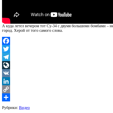
А куда летел вечером тот Су-34 с двумя большими бомбами – н
город. Херой от того самого слова.
Facebook
Twitter
Telegram
LiveJournal
VK
LinkedIn
Copy
Link
Share
Рубрики:
Видео