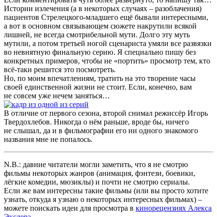
Истории излечения (а в некоторых случаях – разоблачения)
пациентов Стрелецкого-младшего ещё бывали интересными,
а вот в основном связывающем сюжете накрутили всякой
лишней, не всегда смотрибельной мути. Долго эту муть
мутили, а потом третьей ногой сценариста умяли все развязки
во невнятную финальную серию. Я специально пишу без
конкретных примеров, чтобы не «портить» просмотр тем, кто
всё-таки решится это посмотреть.
Но, по моим впечатлениям, тратить на это творение часы
своей единственной жизни не стоит. Если, конечно, вам
не совсем уже нечем заняться…
В отличие от первого сезона, второй снимал режиссёр Игорь
Твердохлебов. Никогда о нём раньше, вроде бы, ничего
не слышал, да и в фильмографии его ни одного знакомого
названия мне не попалось.
N.B.: давние читатели могли заметить, что я не смотрю
фильмы некоторых жанров (анимация, фэнтези, боевики,
лёгкие комедии, мюзиклы) и почти не смотрю сериалы.
Если же вам интересны такие фильмы (или вы просто хотите
узнать, откуда я узнаю о некоторых интересных фильмах) –
можете поискать идеи для просмотра в
кинорецензиях Алекса
Экслера
.