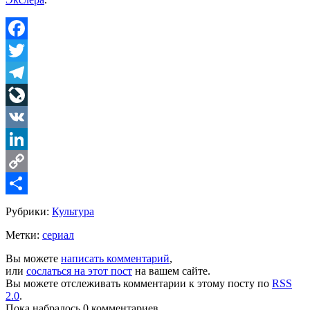
Facebook
Twitter
Telegram
LiveJournal
VK
LinkedIn
Copy
Link
Share
Рубрики:
Культура
Метки:
сериал
Вы можете
написать комментарий
,
или
сослаться на этот пост
на вашем сайте.
Вы можете отслеживать комментарии к этому посту по
RSS
2.0
.
Пока набралось 0 комментариев