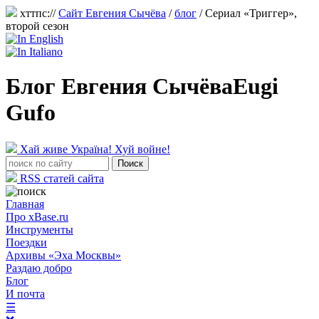
хттпс://
Сайт Евгения Сычёва
/
блог
/
Сериал «Триггер»,
второй сезон
Блог Евгения Сычёва
Eugi
Gufo
Хай живе Україна! Хуй войне!
RSS статей сайта
Главная
Про xBase.ru
Инструменты
Поездки
Архивы «Эха Москвы»
Раздаю добро
Блог
И почта
☰