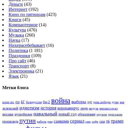
Деньги
(43)
Интернет
(192)
Кино по пятницам
(423)
Книги
(45)
Компьютерное
(14)
Культура
(476)
Музыка
(260)
Наука
(17)
Нихерасебебывает
(16)
Политика
(1 181)
Праздники
(109)
Про сайт
(46)
Транспорт
(8)
Электроника
(21)
Язык
(21)
Метки блога
война
выборы
rip
би-2
БГ
ддт
белоруссия
день победы
жж
noize mc
дума
идиотизм
история
зеленский
коронавирус
люди
михаил сегал
медуза
навальный
новый год
москва
мультфильм
образование
оружие
пригожин
путин
сериал
трамп
санкции
тв
пропаганда
сша
сми
работа
рпц
софт