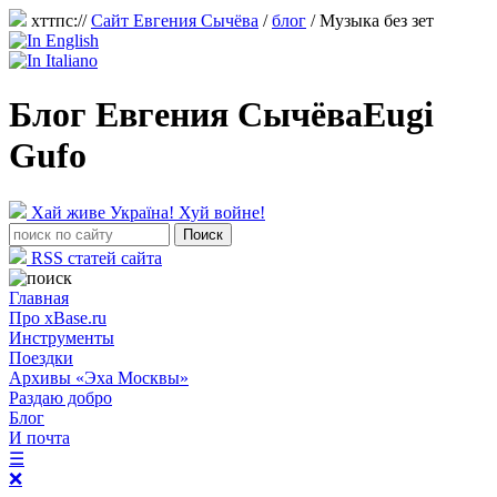
хттпс://
Сайт Евгения Сычёва
/
блог
/
Музыка без зет
Блог Евгения Сычёва
Eugi
Gufo
Хай живе Україна! Хуй войне!
RSS статей сайта
Главная
Про xBase.ru
Инструменты
Поездки
Архивы «Эха Москвы»
Раздаю добро
Блог
И почта
☰
❌