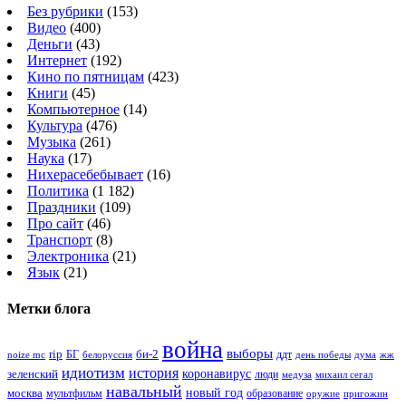
Без рубрики
(153)
Видео
(400)
Деньги
(43)
Интернет
(192)
Кино по пятницам
(423)
Книги
(45)
Компьютерное
(14)
Культура
(476)
Музыка
(261)
Наука
(17)
Нихерасебебывает
(16)
Политика
(1 182)
Праздники
(109)
Про сайт
(46)
Транспорт
(8)
Электроника
(21)
Язык
(21)
Метки блога
война
выборы
rip
би-2
БГ
ддт
белоруссия
день победы
жж
noize mc
дума
идиотизм
история
зеленский
коронавирус
люди
михаил сегал
медуза
навальный
новый год
москва
мультфильм
образование
оружие
пригожин