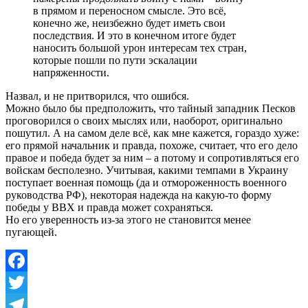
в прямом и переносном смысле. Это всё,
конечно же, неизбежно будет иметь свои
последствия. И это в конечном итоге будет
наносить большой урон интересам тех стран,
которые пошли по пути эскалации
напряженности.
Назвал, и не притворился, что ошибся.
Можно было бы предположить, что тайный западник Песков
проговорился о своих мыслях или, наоборот, оригинально
пошутил. А на самом деле всё, как мне кажется, гораздо хуже:
его прямой начальник и правда, похоже, считает, что его дело
правое и победа будет за ним – а потому и сопротивляться его
войскам бесполезно. Учитывая, какими темпами в Украину
поступает военная помощь (да и отмороженность военного
руководства РФ), некоторая надежда на какую-то форму
победы у ВВХ и правда может сохраняться.
Но его уверенность из-за этого не становится менее
пугающей.
Facebook
Twitter