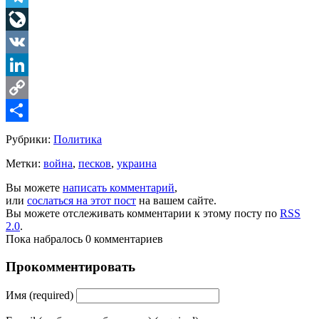
Telegram
LiveJournal
VK
LinkedIn
Copy
Link
Share
Рубрики:
Политика
Метки:
война
,
песков
,
украина
Вы можете
написать комментарий
,
или
сослаться на этот пост
на вашем сайте.
Вы можете отслеживать комментарии к этому посту по
RSS
2.0
.
Пока набралось 0 комментариев
Прокомментировать
Имя (required)