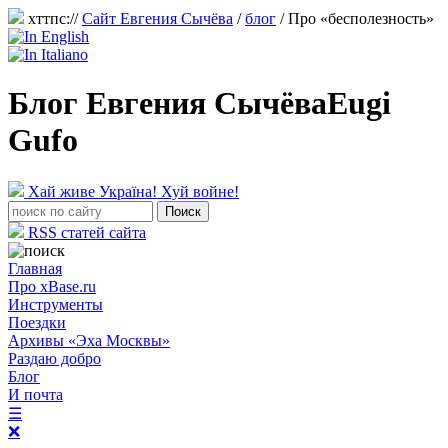
хттпс://
Сайт Евгения Сычёва
/
блог
/
Про «бесполезность»
Блог Евгения Сычёва
Eugi
Gufo
Хай живе Україна! Хуй войне!
RSS статей сайта
Главная
Про xBase.ru
Инструменты
Поездки
Архивы «Эха Москвы»
Раздаю добро
Блог
И почта
☰
❌