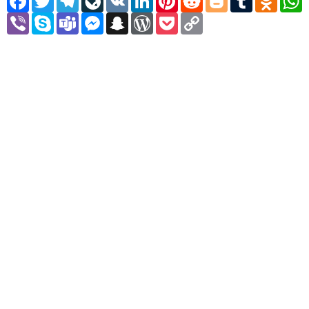
Viber
Skype
Teams
Messenger
Snapchat
WordPress
Pocket
Copy
Link