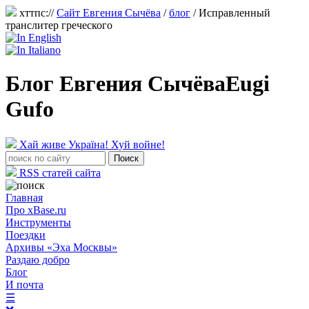
хттпс://
Сайт Евгения Сычёва
/
блог
/
Исправленный
транслитер греческого
Блог Евгения Сычёва
Eugi
Gufo
Хай живе Україна! Хуй войне!
RSS статей сайта
Главная
Про xBase.ru
Инструменты
Поездки
Архивы «Эха Москвы»
Раздаю добро
Блог
И почта
☰