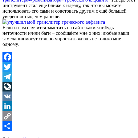
инструмент стал ещё ближе к идеалу, так что вы можете
использовать его сами и советовать другим с ещё большей
уверенностью, чем раньше.
Если и вам случится заметить на сайте какие-нибудь
неточности и/или баги – сообщайте мне о них: любые ваши
замечания могут сильно упростить жизнь не только мне
одному.
Facebook
Twitter
Telegram
LiveJournal
VK
LinkedIn
Copy
Link
Share