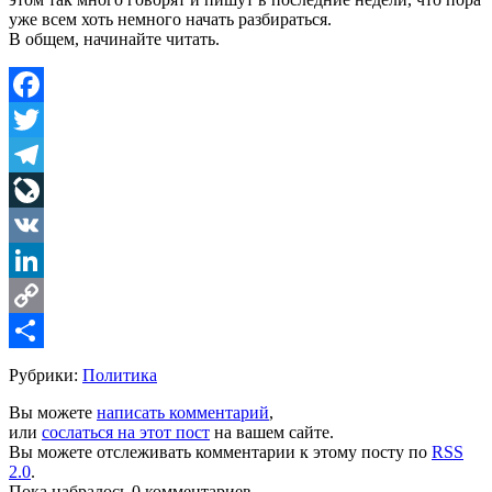
уже всем хоть немного начать разбираться.
В общем, начинайте читать.
Facebook
Twitter
Telegram
LiveJournal
VK
LinkedIn
Copy
Link
Share
Рубрики:
Политика
Вы можете
написать комментарий
,
или
сослаться на этот пост
на вашем сайте.
Вы можете отслеживать комментарии к этому посту по
RSS
2.0
.
Пока набралось 0 комментариев