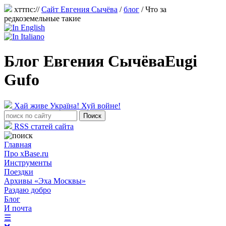
хттпс://
Сайт Евгения Сычёва
/
блог
/
Что за
редкоземельные такие
Блог Евгения Сычёва
Eugi
Gufo
Хай живе Україна! Хуй войне!
RSS статей сайта
Главная
Про xBase.ru
Инструменты
Поездки
Архивы «Эха Москвы»
Раздаю добро
Блог
И почта
☰