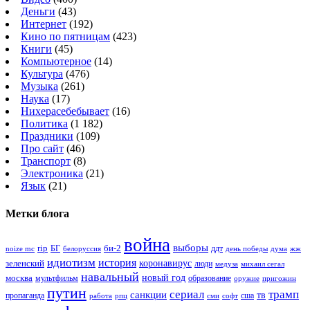
Деньги
(43)
Интернет
(192)
Кино по пятницам
(423)
Книги
(45)
Компьютерное
(14)
Культура
(476)
Музыка
(261)
Наука
(17)
Нихерасебебывает
(16)
Политика
(1 182)
Праздники
(109)
Про сайт
(46)
Транспорт
(8)
Электроника
(21)
Язык
(21)
Метки блога
война
выборы
rip
би-2
БГ
ддт
белоруссия
день победы
жж
noize mc
дума
идиотизм
история
зеленский
коронавирус
люди
михаил сегал
медуза
навальный
новый год
москва
мультфильм
образование
оружие
пригожин
путин
сериал
трамп
санкции
тв
пропаганда
сша
сми
работа
рпц
софт