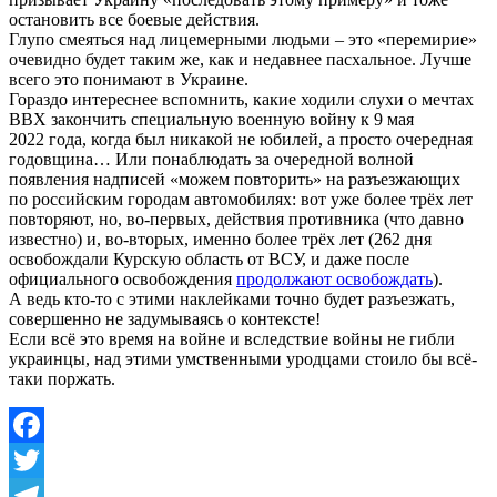
остановить все боевые действия.
Глупо смеяться над лицемерными людьми – это «перемирие»
очевидно будет таким же, как и недавнее пасхальное. Лучше
всего это понимают в Украине.
Гораздо интереснее вспомнить, какие ходили слухи о мечтах
ВВХ закончить специальную военную войну к 9 мая
2022 года, когда был никакой не юбилей, а просто очередная
годовщина… Или понаблюдать за очередной волной
появления надписей «можем повторить» на разъезжающих
по российским городам автомобилях: вот уже более трёх лет
повторяют, но, во-первых, действия противника (что давно
известно) и, во-вторых, именно более трёх лет (262 дня
освобождали Курскую область от ВСУ, и даже после
официального освобождения
продолжают освобождать
).
А ведь кто-то с этими наклейками точно будет разъезжать,
совершенно не задумываясь о контексте!
Если всё это время на войне и вследствие войны не гибли
украинцы, над этими умственными уродцами стоило бы всё-
таки поржать.
Facebook
Twitter