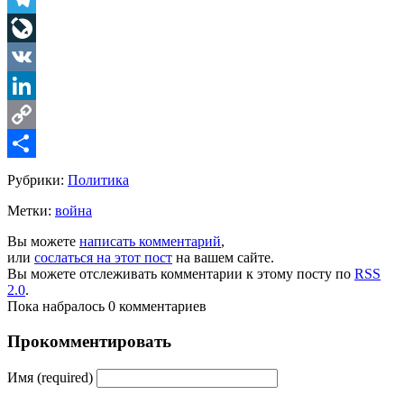
Telegram
LiveJournal
VK
LinkedIn
Copy
Link
Share
Рубрики:
Политика
Метки:
война
Вы можете
написать комментарий
,
или
сослаться на этот пост
на вашем сайте.
Вы можете отслеживать комментарии к этому посту по
RSS
2.0
.
Пока набралось 0 комментариев
Прокомментировать
Имя (required)