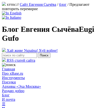
хттпс://
Сайт Евгения Сычёва
/
блог
/
Предлагают
повторить перемирие
Блог Евгения Сычёва
Eugi
Gufo
Хай живе Україна! Хуй войне!
RSS статей сайта
Главная
Про xBase.ru
Инструменты
Поездки
Архивы «Эха Москвы»
Раздаю добро
Блог
И почта
☰