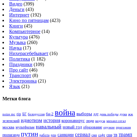
Видео
(399)
Деньги
(43)
Интернет
(192)
Кино по пятницам
(423)
Книги
(45)
Компьютерное
(14)
Культура
(476)
Музыка
(260)
Наука
(17)
Нихерасебебывает
(16)
Политика
(1 182)
Праздники
(109)
Про сайт
(46)
Транспорт
(8)
Электроника
(21)
Язык
(21)
Метки блога
война
выборы
rip
би-2
БГ
ддт
белоруссия
день победы
жж
noize mc
дума
идиотизм
история
зеленский
коронавирус
люди
михаил сегал
медуза
навальный
новый год
москва
мультфильм
образование
оружие
пригожин
путин
сериал
трамп
санкции
тв
пропаганда
сша
сми
работа
рпц
софт