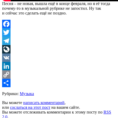
Песня – не новая, вышла ещё в конце февраля, но я её тогда
почему-то в музыкальной рубрике не запостил. Ну так
и сейчас это сделать ещё не поздно.
Facebook
Twitter
Telegram
LiveJournal
VK
LinkedIn
Copy
Link
Share
Рубрики:
Музыка
Вы можете
написать комментарий
,
или
сослаться на этот пост
на вашем сайте.
Вы можете отслеживать комментарии к этому посту по
RSS
2.0
.