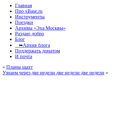
Главная
Про xBase.ru
Инструменты
Поездки
Архивы «Эха Москвы»
Раздаю добро
Блог
➥Архив блога
Поддержать донатом
И почта
«
Планы шахт
Узнаем через две недели две недели две недели
»