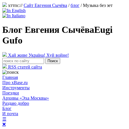
хттпс://
Сайт Евгения Сычёва
/
блог
/
Музыка без зет
Блог Евгения Сычёва
Eugi
Gufo
Хай живе Україна! Хуй войне!
RSS статей сайта
Главная
Про xBase.ru
Инструменты
Поездки
Архивы «Эха Москвы»
Раздаю добро
Блог
И почта
☰
❌