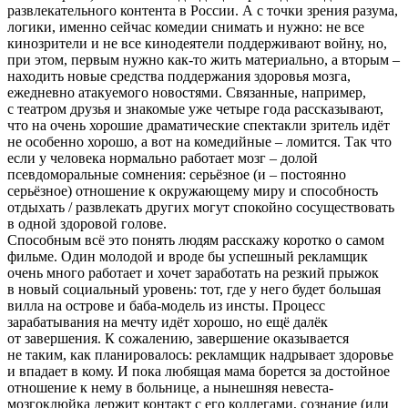
развлекательного контента в России. А с точки зрения разума,
логики, именно сейчас комедии снимать и нужно: не все
кинозрители и не все кинодеятели поддерживают войну, но,
при этом, первым нужно как-то жить материально, а вторым –
находить новые средства поддержания здоровья мозга,
ежедневно атакуемого новостями. Связанные, например,
с театром друзья и знакомые уже четыре года рассказывают,
что на очень хорошие драматические спектакли зритель идёт
не особенно хорошо, а вот на комедийные – ломится. Так что
если у человека нормально работает мозг – долой
псевдоморальные сомнения: серьёзное (и – постоянно
серьёзное) отношение к окружающему миру и способность
отдыхать / развлекать других могут спокойно сосуществовать
в одной здоровой голове.
Способным всё это понять людям расскажу коротко о самом
фильме. Один молодой и вроде бы успешный рекламщик
очень много работает и хочет заработать на резкий прыжок
в новый социальный уровень: тот, где у него будет большая
вилла на острове и баба-модель из инсты. Процесс
зарабатывания на мечту идёт хорошо, но ещё далёк
от завершения. К сожалению, завершение оказывается
не таким, как планировалось: рекламщик надрывает здоровье
и впадает в кому. И пока любящая мама борется за достойное
отношение к нему в больнице, а нынешняя невеста-
мозгоклюйка держит контакт с его коллегами, сознание (или