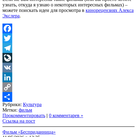
узнать, откуда я узнаю о некоторых интересных фильмах) –
можете поискать идеи для просмотра в
кинорецензиях Алекса
Экслера
.
Facebook
Twitter
Telegram
LiveJournal
VK
LinkedIn
Copy
Рубрики:
Культура
Link
Share
Метки:
фильм
Прокомментировать
|
0 комментарев »
Ссылка на пост
Фильм «Бесприданница»