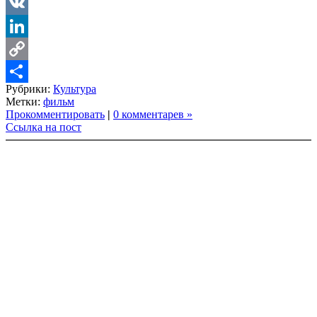
LiveJournal
VK
LinkedIn
Copy
Рубрики:
Культура
Link
Share
Метки:
фильм
Прокомментировать
|
0 комментарев »
Ссылка на пост