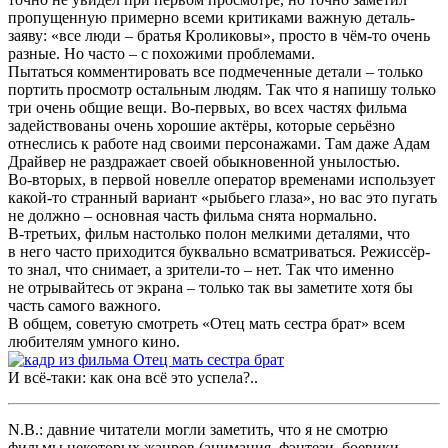
пропущенную примерно всеми критиками важную деталь-
заяву: «все люди – братья Кроликовы», просто в чём-то очень
разные. Но часто – с похожими проблемами.
Пытаться комментировать все подмеченные детали – только
портить просмотр остальным людям. Так что я напишу только
три очень общие вещи. Во-первых, во всех частях фильма
задействованы очень хорошие актёры, которые серьёзно
отнеслись к работе над своими персонажами. Там даже Адам
Драйвер не раздражает своей обыкновенной унылостью.
Во-вторых, в первой новелле оператор временами использует
какой-то странный вариант «рыбьего глаза», но вас это пугать
не должно – основная часть фильма снята нормально.
В-третьих, фильм настолько полон мелкими деталями, что
в него часто приходится буквально всматриваться. Режиссёр-
то знал, что снимает, а зрители-то – нет. Так что именно
не отрывайтесь от экрана – только так вы заметите хотя бы
часть самого важного.
В общем, советую смотреть «Отец мать сестра брат» всем
любителям умного кино.
И всё-таки: как она всё это успела?..
N.B.: давние читатели могли заметить, что я не смотрю
фильмы некоторых жанров (анимация, фэнтези, боевики,