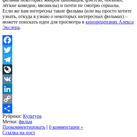
лёгкие комедии, мюзиклы) и почти не смотрю сериалы.
Если же вам интересны такие фильмы (или вы просто хотите
узнать, откуда я узнаю о некоторых интересных фильмах) –
можете поискать идеи для просмотра в
кинорецензиях Алекса
Экслера
.
Facebook
Twitter
Telegram
LiveJournal
VK
LinkedIn
Copy
Рубрики:
Культура
Link
Share
Метки:
фильм
Прокомментировать
|
0 комментарев »
Ссылка на пост