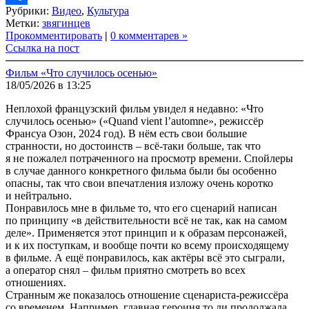
Рубрики:
Видео
,
Культура
Link
Share
Метки:
звягинцев
Прокомментировать
|
0 комментарев »
Ссылка на пост
Фильм «Что случилось осенью»
18/05/2026 в 13:25
Неплохой французский фильм увидел я недавно: «Что
случилось осенью» («Quand vient l’automne», режиссёр
Франсуа Озон, 2024 год). В нём есть свои большие
странности, но достоинств – всё-таки больше, так что
я не пожалел потраченного на просмотр времени. Спойлеры
в случае данного конкретного фильма были бы особенно
опасны, так что свои впечатления изложу очень коротко
и нейтрально.
Понравилось мне в фильме то, что его сценарий написан
по принципу «в действительности всё не так, как на самом
деле». Применяется этот принцип и к образам персонажей,
и к их поступкам, и вообще почти ко всему происходящему
в фильме. А ещё понравилось, как актёры всё это сыграли,
а оператор снял – фильм приятно смотреть во всех
отношениях.
Странным же показалось отношение сценариста-режиссёра
со временем. Например, главная героиня то ли продолжала