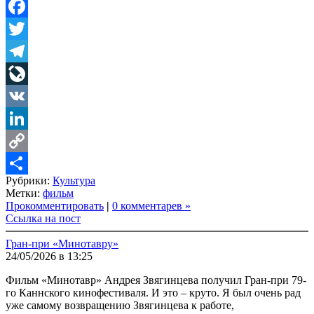
Facebook
Twitter
Telegram
LiveJournal
VK
LinkedIn
Copy
Рубрики:
Культура
Link
Share
Метки:
фильм
Прокомментировать
|
0 комментарев »
Ссылка на пост
Гран-при «Минотавру»
24/05/2026 в 13:25
Фильм «Минотавр» Андрея Звягинцева получил Гран-при 79-
го Каннского кинофестиваля. И это – круто. Я был очень рад
уже самому возвращению Звягинцева к работе,