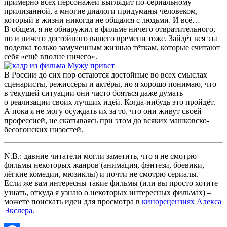
примерно всех персонажей выглядит по-сериальному
прилизанной, а многие диалоги придуманы человеком,
который в жизни никогда не общался с людьми. И всё…
В общем, я не обнаружил в фильме ничего отвратительного,
но и ничего достойного вашего времени тоже. Зайдёт вся эта
поделка только замученным жизнью тёткам, которые считают
себя «ещё вполне ничего».
В России до сих пор остаются достойные во всех смыслах
сценаристы, режиссёры и актёры, но я хорошо понимаю, что
в текущей ситуации они часто бояться даже думать
о реализации своих лучших идей. Когда-нибудь это пройдёт.
А пока я не могу осуждать их за то, что они живут своей
профессией, не скатываясь при этом до всяких машковско-
бесогонских низостей.
N.B.: давние читатели могли заметить, что я не смотрю
фильмы некоторых жанров (анимация, фэнтези, боевики,
лёгкие комедии, мюзиклы) и почти не смотрю сериалы.
Если же вам интересны такие фильмы (или вы просто хотите
узнать, откуда я узнаю о некоторых интересных фильмах) –
можете поискать идеи для просмотра в
кинорецензиях Алекса
Экслера
.