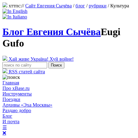
хттпс://
Сайт Евгения Сычёва
/
блог
/
рубрики
/ Культура
Блог Евгения Сычёва
Eugi
Gufo
Хай живе Україна! Хуй войне!
RSS статей сайта
Главная
Про xBase.ru
Инструменты
Поездки
Архивы «Эха Москвы»
Раздаю добро
Блог
И почта
☰
❌