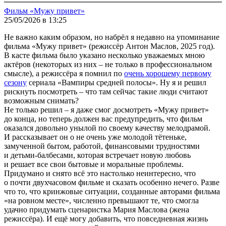
Фильм «Мужу привет»
25/05/2026 в 13:25
Не важно каким образом, но набрёл я недавно на упоминание
фильма «Мужу привет» (режиссёр Антон Маслов, 2025 год).
В касте фильма было указано несколько уважаемых мною
актёров (некоторых из них – не только в профессиональном
смысле), а режиссёра я помнил по
очень хорошему первому
сезону
сериала «Вампиры средней полосы». Ну я и решил
рискнуть посмотреть – что там сейчас такие люди считают
возможным снимать?
Не только решил – я даже смог досмотреть «Мужу привет»
до конца, но теперь должен вас предупредить, что фильм
оказался довольно унылой по своему качеству мелодрамой.
И рассказывает он о не очень уже молодой тётеньке,
замученной бытом, работой, финансовыми трудностями
и детьми-балбесами, которая встречает новую любовь
и решает все свои бытовые и моральные проблемы.
Придумано и снято всё это настолько неинтересно, что
о почти двухчасовом фильме и сказать особенно нечего. Разве
что то, что кринжовые ситуации, созданные авторами фильма
«на ровном месте», численно превышают те, что смогла
удачно придумать сценаристка Мария Маслова (жена
режиссёра). И ещё могу добавить, что повседневная жизнь