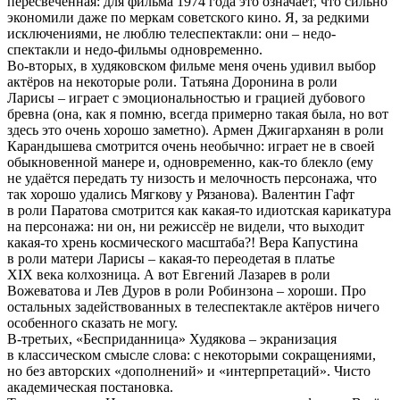
пересвеченная: для фильма 1974 года это означает, что сильно
экономили даже по меркам советского кино. Я, за редкими
исключениями, не люблю телеспектакли: они – недо-
спектакли и недо-фильмы одновременно.
Во-вторых, в худяковском фильме меня очень удивил выбор
актёров на некоторые роли. Татьяна Доронина в роли
Ларисы – играет с эмоциональностью и грацией дубового
бревна (она, как я помню, всегда примерно такая была, но вот
здесь это очень хорошо заметно). Армен Джигарханян в роли
Карандышева смотрится очень необычно: играет не в своей
обыкновенной манере и, одновременно, как-то блекло (ему
не удаётся передать ту низость и мелочность персонажа, что
так хорошо удались Мягкову у Рязанова). Валентин Гафт
в роли Паратова смотрится как какая-то идиотская карикатура
на персонажа: ни он, ни режиссёр не видели, что выходит
какая-то хрень космического масштаба?! Вера Капустина
в роли матери Ларисы – какая-то переодетая в платье
XIX века колхозница. А вот Евгений Лазарев в роли
Вожеватова и Лев Дуров в роли Робинзона – хороши. Про
остальных задействованных в телеспектакле актёров ничего
особенного сказать не могу.
В-третьих, «Бесприданница» Худякова – экранизация
в классическом смысле слова: с некоторыми сокращениями,
но без авторских «дополнений» и «интерпретаций». Чисто
академическая постановка.