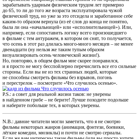
зарабатывать ударным физическим трудом лет примерно
до 65, то ли до того же возраста эксплуатировала чужой
физический труд, но уже за это отсидела и заработанное себе
каким-то образом вернула (из её слов до конца не понятно,
была ли она «начальницей» или «исполнительницей»). Или,
например, если сопоставить логику всего произошедшего
в фильме с тем антуражем, в котором он снят, то получается,
что осень в этот раз длилась много-много месяцев – не менее
двенадцати (ну нельзя же таким тупым образом
визуализировать осень человеческой жизни!).
Но, повторяю, в общем фильм мне скорее понравился,
и я просто не могу бесспойлерно перечислить все его сильные
стороны. Если вы не из тех странных людей, которые
не способны смотреть фильмы без взрывов, погонь
и перестрелок – посмотрите «Что случилось осенью».
P.S.: а совет для реальной жизни таков: не уверены
в найденном грибе – не берите! Лучше походите подольше
и наберите побольше тех, в которых уверены.
N.B.: давние читатели могли заметить, что я не смотрю
фильмы некоторых жанров (анимация, фэнтези, боевики,
лёгкие комедии, мюзиклы) и почти не смотрю сериалы.
Если же вам интересны такие фильмы (или вы просто хотите