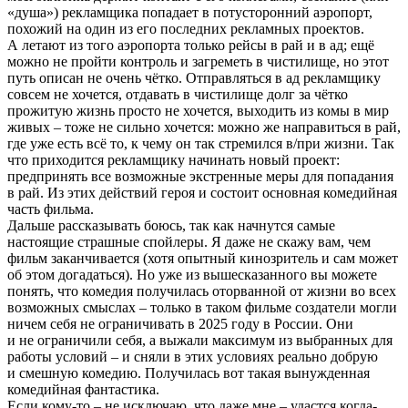
«душа») рекламщика попадает в потусторонний аэропорт,
похожий на один из его последних рекламных проектов.
А летают из того аэропорта только рейсы в рай и в ад; ещё
можно не пройти контроль и загреметь в чистилище, но этот
путь описан не очень чётко. Отправляться в ад рекламщику
совсем не хочется, отдавать в чистилище долг за чётко
прожитую жизнь просто не хочется, выходить из комы в мир
живых – тоже не сильно хочется: можно же направиться в рай,
где уже есть всё то, к чему он так стремился в/при жизни. Так
что приходится рекламщику начинать новый проект:
предпринять все возможные экстренные меры для попадания
в рай. Из этих действий героя и состоит основная комедийная
часть фильма.
Дальше рассказывать боюсь, так как начнутся самые
настоящие страшные спойлеры. Я даже не скажу вам, чем
фильм заканчивается (хотя опытный кинозритель и сам может
об этом догадаться). Но уже из вышесказанного вы можете
понять, что комедия получилась оторванной от жизни во всех
возможных смыслах – только в таком фильме создатели могли
ничем себя не ограничивать в 2025 году в России. Они
и не ограничили себя, а выжали максимум из выбранных для
работы условий – и сняли в этих условиях реально добрую
и смешную комедию. Получилась вот такая вынужденная
комедийная фантастика.
Если кому-то – не исключаю, что даже мне – удастся когда-