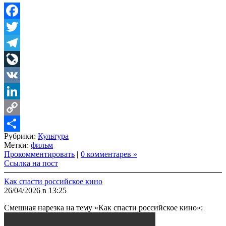
Facebook
Twitter
Telegram
LiveJournal
VK
LinkedIn
Copy
Рубрики:
Культура
Link
Share
Метки:
фильм
Прокомментировать
|
0 комментарев »
Ссылка на пост
Как спасти российское кино
26/04/2026 в 13:25
Смешная нарезка на тему «Как спасти российское кино»: