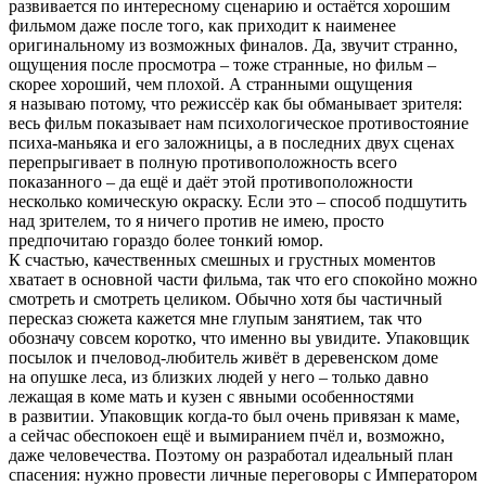
развивается по интересному сценарию и остаётся хорошим
фильмом даже после того, как приходит к наименее
оригинальному из возможных финалов. Да, звучит странно,
ощущения после просмотра – тоже странные, но фильм –
скорее хороший, чем плохой. А странными ощущения
я называю потому, что режиссёр как бы обманывает зрителя:
весь фильм показывает нам психологическое противостояние
психа-маньяка и его заложницы, а в последних двух сценах
перепрыгивает в полную противоположность всего
показанного – да ещё и даёт этой противоположности
несколько комическую окраску. Если это – способ подшутить
над зрителем, то я ничего против не имею, просто
предпочитаю гораздо более тонкий юмор.
К счастью, качественных смешных и грустных моментов
хватает в основной части фильма, так что его спокойно можно
смотреть и смотреть целиком. Обычно хотя бы частичный
пересказ сюжета кажется мне глупым занятием, так что
обозначу совсем коротко, что именно вы увидите. Упаковщик
посылок и пчеловод-любитель живёт в деревенском доме
на опушке леса, из близких людей у него – только давно
лежащая в коме мать и кузен с явными особенностями
в развитии. Упаковщик когда-то был очень привязан к маме,
а сейчас обеспокоен ещё и вымиранием пчёл и, возможно,
даже человечества. Поэтому он разработал идеальный план
спасения: нужно провести личные переговоры с Императором