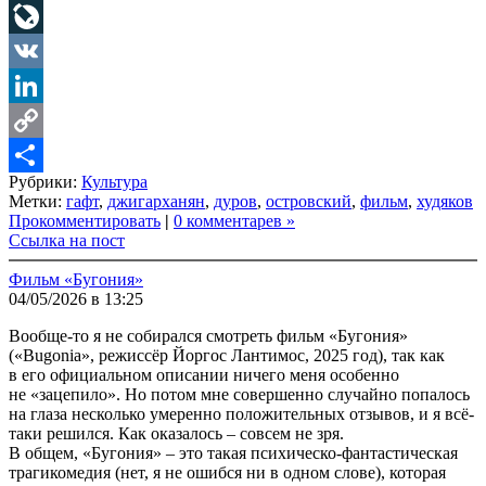
Telegram
LiveJournal
VK
LinkedIn
Copy
Рубрики:
Культура
Link
Share
Метки:
гафт
,
джигарханян
,
дуров
,
островский
,
фильм
,
худяков
Прокомментировать
|
0 комментарев »
Ссылка на пост
Фильм «Бугония»
04/05/2026 в 13:25
Вообще-то я не собирался смотреть фильм «Бугония»
(«Bugonia», режиссёр Йоргос Лантимос, 2025 год), так как
в его официальном описании ничего меня особенно
не «зацепило». Но потом мне совершенно случайно попалось
на глаза несколько умеренно положительных отзывов, и я всё-
таки решился. Как оказалось – совсем не зря.
В общем, «Бугония» – это такая психическо-фантастическая
трагикомедия (нет, я не ошибся ни в одном слове), которая