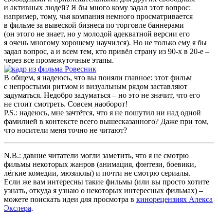
и активных людей? Я бы много кому задал этот вопрос:
например, тому, чья компания немного просматривается
в фильме за вывеской бизнеса по торговле баннерами
(он этого не знает, но у молодой адекватной версии его
я очень многому хорошему научился). Но не только ему я бы
задал вопрос, а и всем тем, кто привёл страну из 90-х в 20-е –
через все промежуточные этапы.
В общем, я надеюсь, что вы поняли главное: этот фильм
с непростыми ритмом и визуальным рядом заставляют
задуматься. Недобро задуматься – но это не значит, что его
не стоит смотреть. Совсем наоборот!
P.S.: надеюсь, мне зачтётся, что я не пошутил ни над одной
фамилией в контексте всего вышесказанного? Даже при том,
что носители меня точно не читают?
N.B.: давние читатели могли заметить, что я не смотрю
фильмы некоторых жанров (анимация, фэнтези, боевики,
лёгкие комедии, мюзиклы) и почти не смотрю сериалы.
Если же вам интересны такие фильмы (или вы просто хотите
узнать, откуда я узнаю о некоторых интересных фильмах) –
можете поискать идеи для просмотра в
кинорецензиях Алекса
Экслера
.