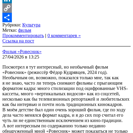
LinkedIn
Copy
Рубрики:
Культура
Link
Share
Метки:
фильм
Прокомментировать
|
0 комментарев »
Ссылка на пост
Фильм «Ровесник»
27/04/2026 в 13:25
Посмотрел я тут интересный, но необычный фильм
«Ровесник» (режиссёр Фёдор Кудрявцев, 2024 год).
Необычным он, возможно, показался только мне, так как
я не знаю, часто ли теперь снимают фильмы с прыгающим
форматом кадра: много стилизации под оцифрованные VHS-
кассеты, много «вертикальных видосов» как из соцсетей,
несколько как бы телевизионных репортажей и любительских
как бы интервью и почти ноль традиционных кинокадров.
В моём детстве был один очень хороший фильм, где по ходу
дела часто менялся формат кадра, и я до сих пор считал его
чуть ли не единственным исключением из кино-традиции.
А вот интересным по содержанию только недавно
обнаруженный мной «Ровесник» может показаться не только