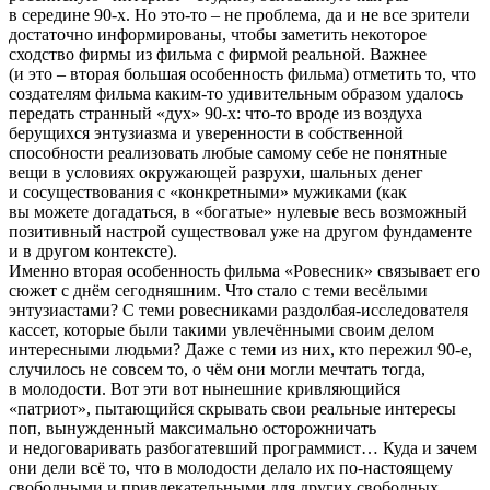
в середине 90-х. Но это-то – не проблема, да и не все зрители
достаточно информированы, чтобы заметить некоторое
сходство фирмы из фильма с фирмой реальной. Важнее
(и это – вторая большая особенность фильма) отметить то, что
создателям фильма каким-то удивительным образом удалось
передать странный «дух» 90-х: что-то вроде из воздуха
берущихся энтузиазма и уверенности в собственной
способности реализовать любые самому себе не понятные
вещи в условиях окружающей разрухи, шальных денег
и сосуществования с «конкретными» мужиками (как
вы можете догадаться, в «богатые» нулевые весь возможный
позитивный настрой существовал уже на другом фундаменте
и в другом контексте).
Именно вторая особенность фильма «Ровесник» связывает его
сюжет с днём сегодняшним. Что стало с теми весёлыми
энтузиастами? С теми ровесниками раздолбая-исследователя
кассет, которые были такими увлечёнными своим делом
интересными людьми? Даже с теми из них, кто пережил 90-е,
случилось не совсем то, о чём они могли мечтать тогда,
в молодости. Вот эти вот нынешние кривляющийся
«патриот», пытающийся скрывать свои реальные интересы
поп, вынужденный максимально осторожничать
и недоговаривать разбогатевший программист… Куда и зачем
они дели всё то, что в молодости делало их по-настоящему
свободными и привлекательными для других свободных