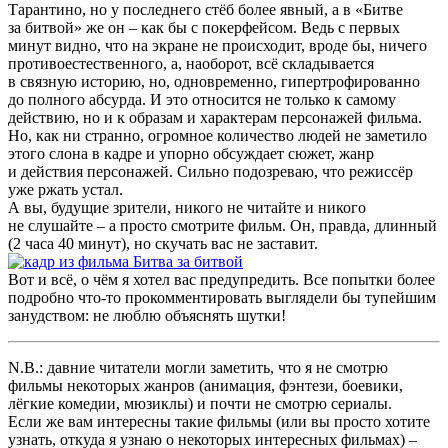
Тарантино, но у последнего стёб более явный, а в «Битве
за битвой» же он – как бы с покерфейсом. Ведь с первых
минут видно, что на экране не происходит, вроде бы, ничего
противоестественного, а, наоборот, всё складывается
в связную историю, но, одновременно, гипертрофированно
до полного абсурда. И это относится не только к самому
действию, но и к образам и характерам персонажей фильма.
Но, как ни странно, огромное количество людей не заметило
этого слона в кадре и упорно обсуждает сюжет, жанр
и действия персонажей. Сильно подозреваю, что режиссёр
уже ржать устал.
А вы, будущие зрители, никого не читайте и никого
не слушайте – а просто смотрите фильм. Он, правда, длинный
(2 часа 40 минут), но скучать вас не заставит.
Вот и всё, о чём я хотел вас предупредить. Все попытки более
подробно что-то прокомментировать выглядели бы тупейшим
занудством: не люблю объяснять шутки!
N.B.: давние читатели могли заметить, что я не смотрю
фильмы некоторых жанров (анимация, фэнтези, боевики,
лёгкие комедии, мюзиклы) и почти не смотрю сериалы.
Если же вам интересны такие фильмы (или вы просто хотите
узнать, откуда я узнаю о некоторых интересных фильмах) –