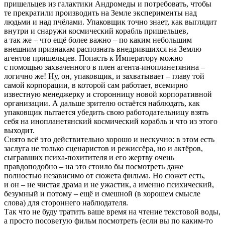
пришельцев из галактики Андромеды и потребовать, чтобы
те прекратили производить на Земле эксперименты над
людьми и над пчёлами. Упаковщик точно знает, как выглядит
внутри и снаружи космический корабль пришельцев,
а так же – что ещё более важно – по каким небольшим
внешним признакам распознать внедрившихся на Землю
агентов пришельцев. Попасть к Императору можно
с помощью захваченного в плен агента-инопланетянина –
логично же! Ну, он, упаковщик, и захватывает – главу той
самой корпорации, в которой сам работает, всемирно
известную менеджерку и сторонницу новой корпоративной
организации. А дальше зрителю остаётся наблюдать, как
упаковщик пытается убедить свою работодательницу взять
себя на инопланетянский космический корабль и что из этого
выходит.
Снято всё это действительно хорошо и нескучно: в этом есть
заслуга не только сценаристов и режиссёра, но и актёров,
сыгравших психа-похитителя и его жертву очень
правдоподобно – на это стоило бы посмотреть даже
полностью независимо от сюжета фильма. Но сюжет есть,
и он – не чистая драма и не ужастик, а именно психический,
безумный и потому – ещё и смешной (в хорошем смысле
слова) для стороннего наблюдателя.
Так что не буду тратить ваше время на чтение текстовой воды,
а просто посоветую фильм посмотреть (если вы по каким-то