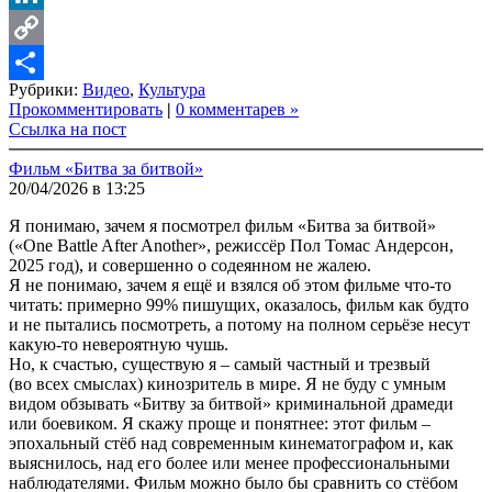
LinkedIn
Copy
Рубрики:
Видео
,
Культура
Link
Share
Прокомментировать
|
0 комментарев »
Ссылка на пост
Фильм «Битва за битвой»
20/04/2026 в 13:25
Я понимаю, зачем я посмотрел фильм «Битва за битвой»
(«One Battle After Another», режиссёр Пол Томас Андерсон,
2025 год), и совершенно о содеянном не жалею.
Я не понимаю, зачем я ещё и взялся об этом фильме что-то
читать: примерно 99% пишущих, оказалось, фильм как будто
и не пытались посмотреть, а потому на полном серьёзе несут
какую-то невероятную чушь.
Но, к счастью, существую я – самый частный и трезвый
(во всех смыслах) кинозритель в мире. Я не буду с умным
видом обзывать «Битву за битвой» криминальной драмеди
или боевиком. Я скажу проще и понятнее: этот фильм –
эпохальный стёб над современным кинематографом и, как
выяснилось, над его более или менее профессиональными
наблюдателями. Фильм можно было бы сравнить со стёбом