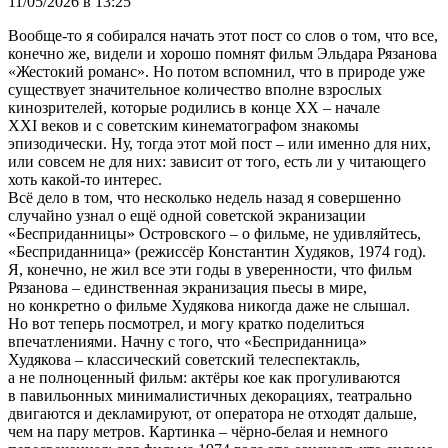
11/05/2026 в 13:25
Вообще-то я собирался начать этот пост со слов о том, что все,
конечно же, видели и хорошо помнят фильм Эльдара Рязанова
«Жестокий романс». Но потом вспомнил, что в природе уже
существует значительное количество вполне взрослых
кинозрителей, которые родились в конце XX – начале
XXI веков и с советским кинематографом знакомы
эпизодически. Ну, тогда этот мой пост – или именно для них,
или совсем не для них: зависит от того, есть ли у читающего
хоть какой-то интерес.
Всё дело в том, что несколько недель назад я совершенно
случайно узнал о ещё одной советской экранизации
«Бесприданницы» Островского – о фильме, не удивляйтесь,
«Бесприданница» (режиссёр Константин Худяков, 1974 год).
Я, конечно, не жил все эти годы в уверенности, что фильм
Рязанова – единственная экранизация пьесы в мире,
но конкретно о фильме Худякова никогда даже не слышал.
Но вот теперь посмотрел, и могу кратко поделиться
впечатлениями. Начну с того, что «Бесприданница»
Худякова – классический советский телеспектакль,
а не полноценный фильм: актёры кое как прогуливаются
в павильонных минималистичных декорациях, театрально
двигаются и декламируют, от оператора не отходят дальше,
чем на пару метров. Картинка – чёрно-белая и немного