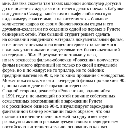
мне. Завязка сюжета там такая: молодой долболузер дотусил
до отчисления с журфака и от нечего делать поехал к бабушке
и дедушке в Самару, нашёл там в шкафу любительскую
видеокамеру с кассетами, а на кассетах тех – большое
количество кадров со своим биологическим отцом и его
друзьями-коллегами по созданию одной из первых в Рунете
баннерных сетей. Уже бывший студент решает сделать
на основании найденного материала документальный фильм,
и начинает записывать на видео интервью с оставшимися
в живых участниками и свидетелями тех бизнес-начинаний
из середины 90-х. В результате не только у него,
но и у режиссёра фильма-оболочки «Ровесник» получается
фильм немного дёрганный не только по своей визуальной
форме, но и по жанру: не то триллер, не то байопик
предпринимателя из 90-х, не то кино-прощание с молодостью.
Может показаться, что это – очередной фильм про «лихие» 90-
е, но на самом деле всё гораздо интереснее.
С одной стороны, режиссёр «Ровесника», родившийся
в 1991 году и не имеющий по этой причине собственных
осмысленных воспоминаний о зарождении Рунета
и о российском бизнесе 90-х, визуализирует зарождение
фантазийной баннер-компании таким образом, что она
становится внешне очень похожей на одну известную
реальную и активно рекламируемую своим предводителем
российскую «интернет»-студию, основанную как раз