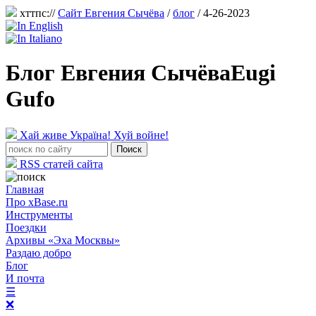
хттпс://
Сайт Евгения Сычёва
/
блог
/ 4-26-2023
Блог Евгения Сычёва
Eugi
Gufo
Хай живе Україна! Хуй войне!
RSS статей сайта
Главная
Про xBase.ru
Инструменты
Поездки
Архивы «Эха Москвы»
Раздаю добро
Блог
И почта
☰
❌