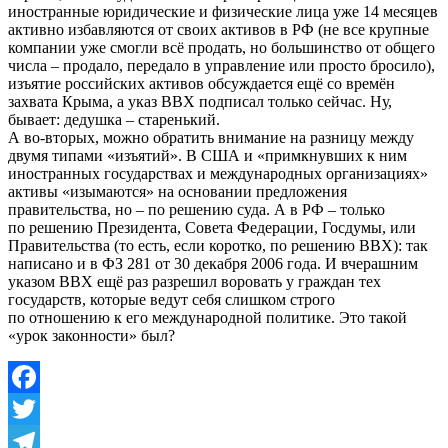
иностранные юридические и физические лица уже 14 месяцев
активно избавляются от своих активов в РФ (не все крупные
компании уже смогли всё продать, но большинство от общего
числа – продало, передало в управление или просто бросило),
изъятие российских активов обсуждается ещё со времён
захвата Крыма, а указ ВВХ подписал только сейчас. Ну,
бывает: дедушка – старенький.
А во-вторых, можно обратить внимание на разницу между
двумя типами «изъятий». В США и «примкнувших к ним
иностранных государствах и международных организациях»
активы «изымаются» на основании предложения
правительства, но – по решению суда. А в РФ – только
по решению Президента, Совета Федерации, Госдумы, или
Правительства (то есть, если коротко, по решению ВВХ): так
написано и в ФЗ 281 от 30 декабря 2006 года. И вчерашним
указом ВВХ ещё раз разрешил воровать у граждан тех
государств, которые ведут себя слишком строго
по отношению к его международной политике. Это такой
«урок законности» был?
Facebook
Twitter