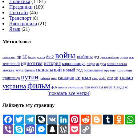
Политика
(1 181)
Праздники
(109)
Про сайт
(46)
Транспорт
(8)
Электроника
(21)
Язык
(21)
Метки блога
война
выборы
rip
би-2
БГ
ддт
белоруссия
день победы
жж
noize mc
дума
идиотизм
история
зеленский
коронавирус
люди
михаил сегал
медуза
навальный
новый год
москва
мультфильм
образование
оружие
пригожин
путин
сериал
трамп
санкции
тв
пропаганда
сша
сми
работа
рпц
софт
фильм
украина
я
яндекс
эхо москвы
фсб
школа
ютуб
экономика
[
показать все метки
]
Лайкнуть эту страницу
Facebook
Twitter
Telegram
LiveJournal
VK
LinkedIn
Pinterest
Reddit
Blogger
Tumblr
Odnokl
W
Viber
Skype
Teams
Messenger
Snapchat
WordPress
Pocket
Copy
Link