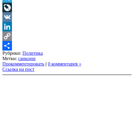
Telegram
LiveJournal
VK
LinkedIn
Copy
Рубрики:
Политика
Link
Share
Метки:
санкции
Прокомментировать
|
0 комментарев »
Ссылка на пост