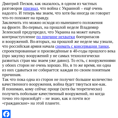
Дмитрий Песков, как оказалось, в одном из частных
разговоров
признал
, что война с Украиной – ещё очень
надолго. И теперь мы знаем, что хотя бы иногда он говорит
что-то похожее на правду.
Заключить это можно исходя из нынешнего положения
на фронте. Во-первых, на прошлой неделе Владимир
Зеленский предупредил, что Украина на может начать
контрнаступление
по причине нехватки
боеприпасов
и вооружений. Во-вторых, на прошлой же неделе мы узнали,
что российская армия начала
снимать с консервации танки
,
спроектированные и произведённые в 40-годы прошлого века
(про закупку вооружений у не самых технологически
развитых стран мы знаем уже давно). То есть, с вооружениями
у обоих сторон не очень хорошо. Но, в то же время, ни одна
из них сдаваться не собирается: каждая по своим понятным
причинам.
Так что пока одна из сторон не получит большое количество
качественного вооружения, война будет тянуться кое-как.
Я понимаю, кому сейчас проще (хотя бы теоретически)
получить побольше качественный вооружений, но когда
точно это произойдёт – не знаю, как и почти все
«гражданские» на этой планете.