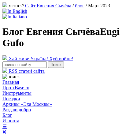
хттпс://
Сайт Евгения Сычёва
/
блог
/ Март 2023
Блог Евгения Сычёва
Eugi
Gufo
Хай живе Україна! Хуй войне!
RSS статей сайта
Главная
Про xBase.ru
Инструменты
Поездки
Архивы «Эха Москвы»
Раздаю добро
Блог
И почта
☰
❌