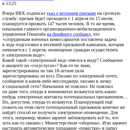
в 13:25
Вчера ВВХ подписал
указ о весеннем призыве
на срочную
службу: призыв будет проходить с 1 апреля по 15 июля;
планируется призвать 147 тысяч человек. В то же время,
начальник главного организационно-мобилизационного
управления Генштаба
на брифинге сообщил
, что
«сотрудникам военных комиссариатов поставлена задача
в ходе подготовки к весенней призывной кампании, которая
начинается с 1 апреля, оповещение граждан осуществлять
в электронном виде».
Какой такой «электронный вид» имелся в виду? Сообщение
в аккаунте на «госуслугах»? Как-то не знаю,
зарегистрированы ли там 18-летние (или
зарегистрированы ли все). Письмо по электронной почте,
сообщение в каком-либо мессенджере, письмо в личку
в социальной сети? Начальник не пояснил. Не пояснил
он даже того, откуда в военкоматах возьмутся хоть какие-
нибудь электронные контакты потенциальных призывников…
Но, допустим, откуда-то возьмутся. Планирующий ещё
пожить на этом свете потенциальный призывник конечно же
найдёт способ не получить электронное оповещение. Для
этого, например, можно заранее заблокировать всё то, что
хоть как-то связано с Министерством «обороны». Или заранее
настроить автоматическое попадание «повестки» в папку