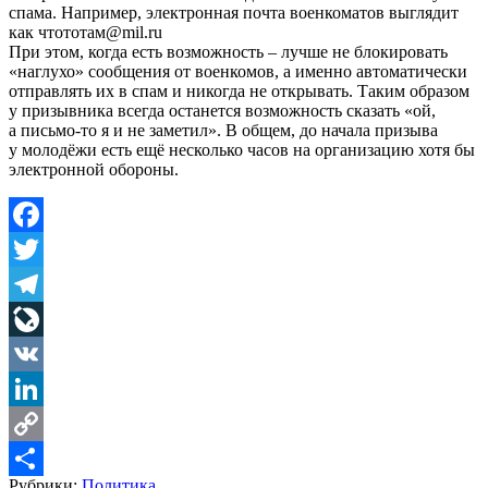
спама. Например, электронная почта военкоматов выглядит
как чтототам@mil.ru
При этом, когда есть возможность – лучше не блокировать
«наглухо» сообщения от военкомов, а именно автоматически
отправлять их в спам и никогда не открывать. Таким образом
у призывника всегда останется возможность сказать «ой,
а письмо-то я и не заметил». В общем, до начала призыва
у молодёжи есть ещё несколько часов на организацию хотя бы
электронной обороны.
Facebook
Twitter
Telegram
LiveJournal
VK
LinkedIn
Copy
Рубрики:
Политика