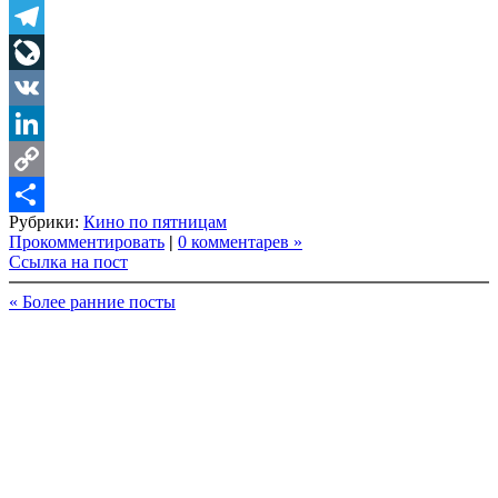
Twitter
Telegram
LiveJournal
VK
LinkedIn
Copy
Рубрики:
Кино по пятницам
Link
Share
Прокомментировать
|
0 комментарев »
Ссылка на пост
« Более ранние посты