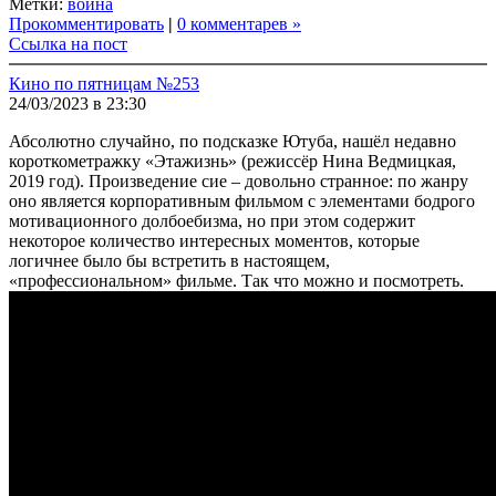
Метки:
война
Прокомментировать
|
0 комментарев »
Ссылка на пост
Кино по пятницам №253
24/03/2023 в 23:30
Абсолютно случайно, по подсказке Ютуба, нашёл недавно
короткометражку «Этажизнь» (режиссёр Нина Ведмицкая,
2019 год). Произведение сие – довольно странное: по жанру
оно является корпоративным фильмом с элементами бодрого
мотивационного долбоебизма, но при этом содержит
некоторое количество интересных моментов, которые
логичнее было бы встретить в настоящем,
«профессиональном» фильме. Так что можно и посмотреть.