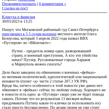
Link
Share
Прокомментировать
|
0 комментарев »
Ссылка на пост
Кликуха и фамилия
30/03/2023 в 13:25
Пишут, что Московский районный суд Санкт-Петербурга
приговорил к 5,5 годам колонии
местного жителя Олега
Белоусова, который 3 апреля 2022 года назвал ВВХ
«Путлером» во «ВКонтакте»:
Путин – предатель номер один, разворовавший
страну, и военный преступник. А кто эти убийства
начал? Путлер. Русскоязычные города Харьков
и Мариуполь можно сносить?
Дело было заведено по обвинению о военных «фейках»
по мотивам политической, идеологической или национальной
ненависти (пункт «д» части 2 статьи 207.3 УК РФ).
Вроде бы, ничего особенного в этой новости уже давно нет:
обвиняют в «фейках» сейчас по любому поводу. Хорошего же
в новости есть одно: за «Путлера» скоро уже не будет повода
сажать. Потому что по результатам 13 месяцев войны
придумывать Путину какие-то клички (и использовать их)
стало просто бессмысленно. По делам своим он уже стоит