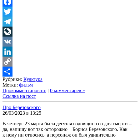
Facebook
Twitter
Telegram
LiveJournal
VK
LinkedIn
Copy
Рубрики:
Культура
Link
Share
Метки:
фильм
Прокомментировать
|
0 комментарев »
Ссылка на пост
Про Березовского
26/03/2023 в 13:25
В четверг 23 марта была десятая годовщина со дня смерти –
да, напишу вот так осторожно – Бориса Березовского. Как
к нему ни относись, а персонаж он был удивительно