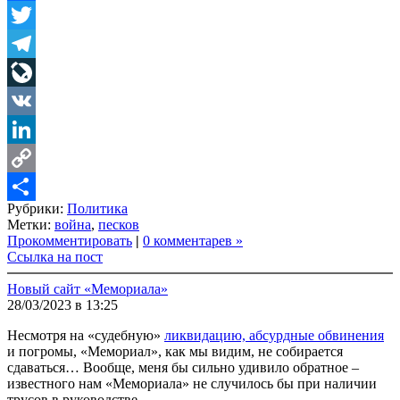
Facebook
Twitter
Telegram
LiveJournal
VK
LinkedIn
Copy
Рубрики:
Политика
Link
Share
Метки:
война
,
песков
Прокомментировать
|
0 комментарев »
Ссылка на пост
Новый сайт «Мемориала»
28/03/2023 в 13:25
Несмотря на «судебную»
ликвидацию, абсурдные обвинения
и погромы, «Мемориал», как мы видим, не собирается
сдаваться… Вообще, меня бы сильно удивило обратное –
известного нам «Мемориала» не случилось бы при наличии
трусов в руководстве.