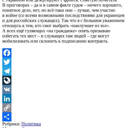
В приговорах – да и в самом факте судов – ничего хорошего,
понятное дело, нет, но всё-таки они – лучше, чем участие
в войне (со всеми возможными последствиями для украинцев
и для российских служащих). Так что я с большим уважением
отношусь к тем, кто смог выбрать «наилучшее из зол».
А всех ещё гуляющих «на гражданке» опять призываю
избегать тех мест – и служащих там людей – где могут
мобилизовать или склонить к подписанию контракта.
Facebook
Twitter
Telegram
LiveJournal
VK
LinkedIn
Copy
Рубрики:
Политика
Link
Share