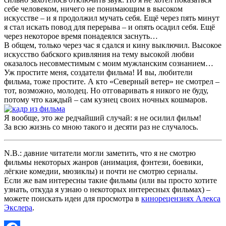
себе человеком, ничего не понимающим в высоком
искусстве – и я продолжил мучать себя. Ещё через пять минут
я стал искать повод для перерыва – и опять осадил себя. Ещё
через некоторое время понадеялся заснуть…
В общем, только через час я сдался и кину выключил. Высокое
искусство бабского кривляния на тему высокой любви
оказалось несовместимым с моим мужланским сознанием…
Уж простите меня, создатели фильма! И вы, любители
фильма, тоже простите. А кто «Северный ветер» не смотрел –
тот, возможно, молодец. Но отговаривать я никого не буду,
потому что каждый – сам кузнец своих ночных кошмаров.
Я вообще, это же редчайший случай: я не осилил фильм!
За всю жизнь со мною такого и десяти раз не случалось.
N.B.: давние читатели могли заметить, что я не смотрю
фильмы некоторых жанров (анимация, фэнтези, боевики,
лёгкие комедии, мюзиклы) и почти не смотрю сериалы.
Если же вам интересны такие фильмы (или вы просто хотите
узнать, откуда я узнаю о некоторых интересных фильмах) –
можете поискать идеи для просмотра в
кинорецензиях Алекса
Экслера
.