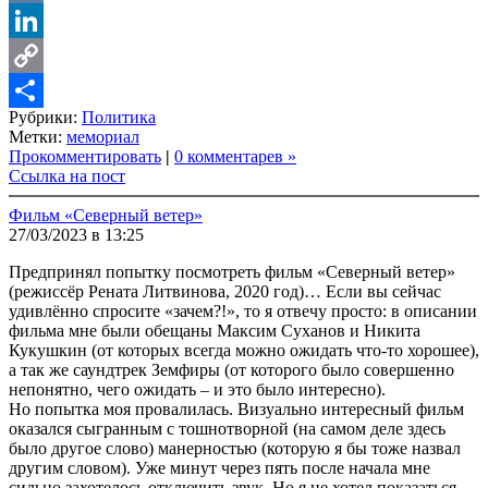
VK
LinkedIn
Copy
Рубрики:
Политика
Link
Share
Метки:
мемориал
Прокомментировать
|
0 комментарев »
Ссылка на пост
Фильм «Северный ветер»
27/03/2023 в 13:25
Предпринял попытку посмотреть фильм «Северный ветер»
(режиссёр Рената Литвинова, 2020 год)… Если вы сейчас
удивлённо спросите «зачем?!», то я отвечу просто: в описании
фильма мне были обещаны Максим Суханов и Никита
Кукушкин (от которых всегда можно ожидать что-то хорошее),
а так же саундтрек Земфиры (от которого было совершенно
непонятно, чего ожидать – и это было интересно).
Но попытка моя провалилась. Визуально интересный фильм
оказался сыгранным с тошнотворной (на самом деле здесь
было другое слово) манерностью (которую я бы тоже назвал
другим словом). Уже минут через пять после начала мне
сильно захотелось отключить звук. Но я не хотел показаться