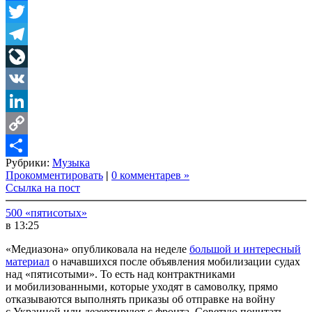
Facebook
Twitter
Telegram
LiveJournal
VK
LinkedIn
Copy
Рубрики:
Музыка
Link
Share
Прокомментировать
|
0 комментарев »
Ссылка на пост
500 «пятисотых»
в 13:25
«Медиазона» опубликовала на неделе
большой и интересный
материал
о начавшихся после объявления мобилизации судах
над «пятисотыми». То есть над контрактниками
и мобилизованными, которые уходят в самоволку, прямо
отказываются выполнять приказы об отправке на войну
с Украиной или дезертируют с фронта. Советую почитать.