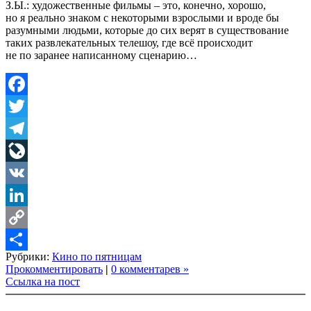
З.Ы.: художественные фильмы – это, конечно, хорошо,
но я реально знаком с некоторыми взрослыми и вроде бы
разумными людьми, которые до сих верят в существование
таких развлекательных телешоу, где всё происходит
не по заранее написанному сценарию…
Facebook
Twitter
Telegram
LiveJournal
VK
LinkedIn
Copy
Рубрики:
Кино по пятницам
Link
Share
Прокомментировать
|
0 комментарев »
Ссылка на пост