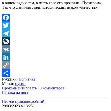
в одном ряду с тем, в честь кого его прозвали «Путлером».
Так что фамилия стала историческим знаком «качества».
Facebook
Twitter
Telegram
LiveJournal
VK
LinkedIn
Copy
Рубрики:
Политика
Link
Share
Метки:
путин
Прокомментировать
|
0 комментарев »
Ссылка на пост
Песков правдоподобный
29/03/2023 в 13:25