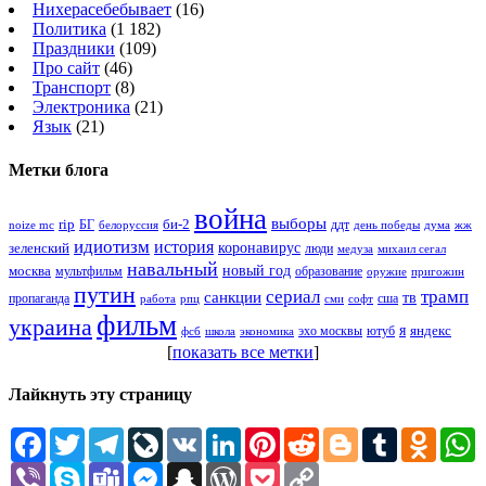
Нихерасебебывает
(16)
Политика
(1 182)
Праздники
(109)
Про сайт
(46)
Транспорт
(8)
Электроника
(21)
Язык
(21)
Метки блога
война
выборы
rip
би-2
БГ
ддт
белоруссия
день победы
жж
noize mc
дума
идиотизм
история
зеленский
коронавирус
люди
михаил сегал
медуза
навальный
новый год
москва
мультфильм
образование
оружие
пригожин
путин
сериал
трамп
санкции
тв
пропаганда
сша
сми
работа
рпц
софт
фильм
украина
я
яндекс
эхо москвы
фсб
школа
ютуб
экономика
[
показать все метки
]
Лайкнуть эту страницу
Facebook
Twitter
Telegram
LiveJournal
VK
LinkedIn
Pinterest
Reddit
Blogger
Tumblr
Odnokl
W
Viber
Skype
Teams
Messenger
Snapchat
WordPress
Pocket
Copy