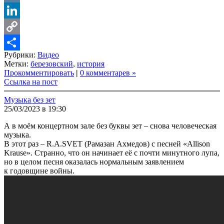
VK
LinkedIn
Copy
Рубрики:
Видео
Link
Share
Метки:
березовский
,
история
Прокомментировать
|
0 комментарев »
Ссылка на пост
Музыка без зет
25/03/2023 в 19:30
А в моём концертном зале без буквы зет – снова человеческая
музыка.
В этот раз – R.A.SVET (Рамазан Ахмедов) с песней «Allison
Krause». Странно, что он начинает её с почти минутного лупа,
но в целом песня оказалась нормальным заявлением
к годовщине войны.