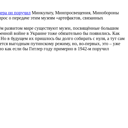
чера он поручил
Минкульту, Минпросвещения, Минобороны
ос о передаче этим музеям «артефактов, связанных
сём развитом мире существуют музеи, посвящённые большим
енной войне в Украине тоже обязательно бы появились. Как
Но в будущем их пришлось бы долго собирать с нуля, а тут сам
ется выгодным путинскому режиму, но, во-первых, это – уже
но как если бы Гитлер году примерно в 1942-м поручил