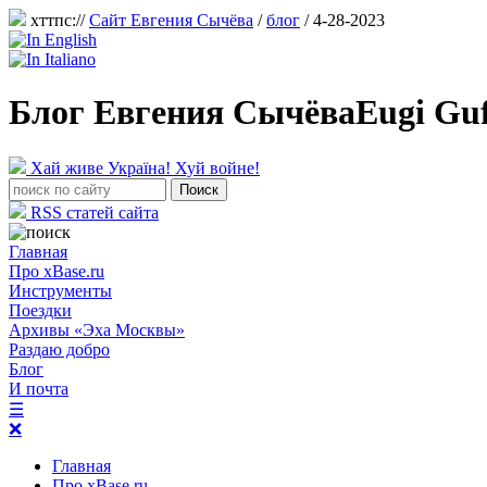
хттпс://
Сайт Евгения Сычёва
/
блог
/ 4-28-2023
Блог Евгения Сычёва
Eugi Gu
Хай живе Україна! Хуй войне!
RSS статей сайта
Главная
Про xBase.ru
Инструменты
Поездки
Архивы «Эха Москвы»
Раздаю добро
Блог
И почта
☰
❌
Главная
Про xBase.ru