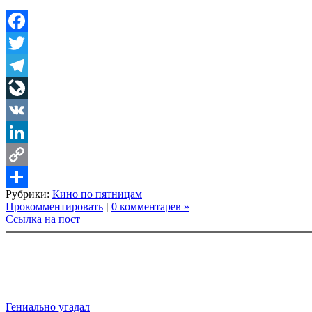
Facebook
Twitter
Telegram
LiveJournal
VK
LinkedIn
Copy
Рубрики:
Кино по пятницам
Link
Share
Прокомментировать
|
0 комментарев »
Ссылка на пост
Гениально угадал