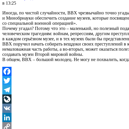
в 13:25
Иногда, по чистой случайности, ВВХ чрезвычайно точно угады
и Минобрнауки обеспечить создание музеев, которые посвящен
со специальной военной операцией».
Почему угадал? Потому что это – маленький, но полезный по
человеческим трагедиям: войнам, репрессиям, другим преступ
в каждом серьёзном музее, и в тех музеях были бы представлен
ВВХ поручил начать собирать вещдоки своих преступлений в ко
немаловажная часть работы, а во-вторых, может оказаться пол
создавать музеи Второй мировой войны.
В общем, ВВХ – большой молодец. Не могу не похвалить, когда
Facebook
Twitter
Telegram
LiveJournal
VK
LinkedIn