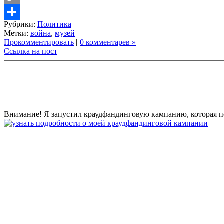
Copy
Рубрики:
Политика
Link
Share
Метки:
война
,
музей
Прокомментировать
|
0 комментарев »
Ссылка на пост
Внимание! Я запустил краудфандинговую кампанию, которая по