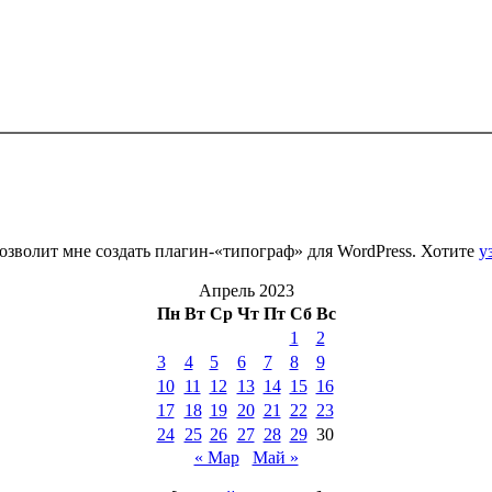
зволит мне создать плагин-«типограф» для WordPress. Хотите
у
Апрель 2023
Пн
Вт
Ср
Чт
Пт
Сб
Вс
1
2
3
4
5
6
7
8
9
10
11
12
13
14
15
16
17
18
19
20
21
22
23
24
25
26
27
28
29
30
« Мар
Май »