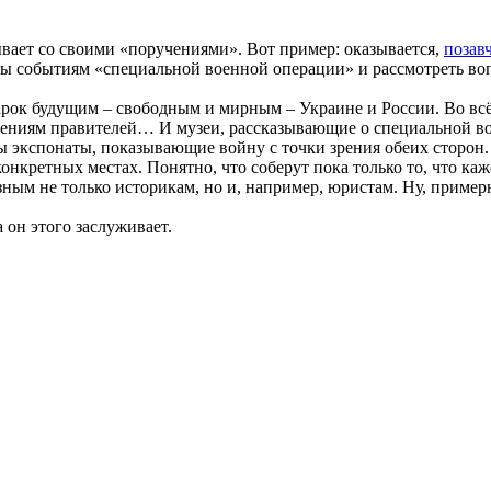
вает со своими «поручениями». Вот пример: оказывается,
позав
ы событиям «специальной военной операции» и рассмотреть вопр
дарок будущим – свободным и мирным – Украине и России. Во в
лениям правителей… И музеи, рассказывающие о специальной во
ы экспонаты, показывающие войну с точки зрения обеих сторон. 
нкретных местах. Понятно, что соберут пока только то, что каж
езным не только историкам, но и, например, юристам. Ну, пример
 он этого заслуживает.