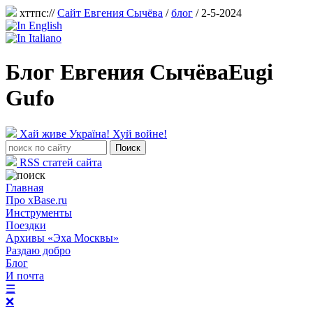
хттпс://
Сайт Евгения Сычёва
/
блог
/ 2-5-2024
Блог Евгения Сычёва
Eugi
Gufo
Хай живе Україна! Хуй войне!
RSS статей сайта
Главная
Про xBase.ru
Инструменты
Поездки
Архивы «Эха Москвы»
Раздаю добро
Блог
И почта
☰
❌