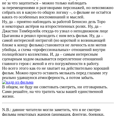
не за что зацепиться – можно только наблюдать
за перемещениями и разговорами персонажей, но невозможно
собрать их в какую-то общую логику –, о фильме не остаётся
каких-то особенных воспоминаний и мыслей.
Ну, да – приятно наблюдать за работой Бенисио дель Торо
и некоторых актёров на второстепенных ролях. Ну, да –
Джастин Тимберлейк откуда-то узнал о неподвижном лице
Цыганова и решил проходить с ним весь фильм. Ну, да –
самой интересной интригой (но короткой и возникающей
ближе к концу фильма) становится не личность или мотив
убийцы, а схема «профессиональных» отношений внутри
полицейского коллектива. И, да – самым интересным
сценарным ходом оказывается переплетение отношений
главного героя с женой и его погружённости в работу.
Но всего этого как-то не хватает на действительно хороший
фильм. Можно просто оставить мелькать перед глазами эту
реально удавшуюся атмосферность, а потом забыть.
В общем, не буду ни советовать смотреть, ни отговаривать.
Сами решайте, на что тратить часы вашей единственной
жизни.
N.B.: давние читатели могли заметить, что я не смотрю
фильмы некоторых жанров (анимация, фэнтези, боевики,