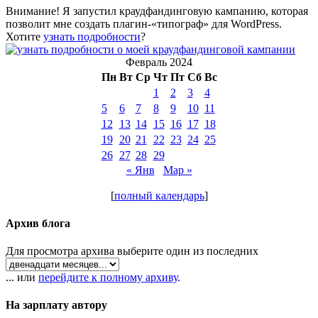
Внимание! Я запустил краудфандинговую кампанию, которая
позволит мне создать плагин-«типограф» для WordPress.
Хотите
узнать подробности
?
Февраль 2024
Пн
Вт
Ср
Чт
Пт
Сб
Вс
1
2
3
4
5
6
7
8
9
10
11
12
13
14
15
16
17
18
19
20
21
22
23
24
25
26
27
28
29
« Янв
Мар »
[
полный календарь
]
Архив блога
Для просмотра архива выберите один из последних
... или
перейдите к полному архиву
.
На зарплату автору