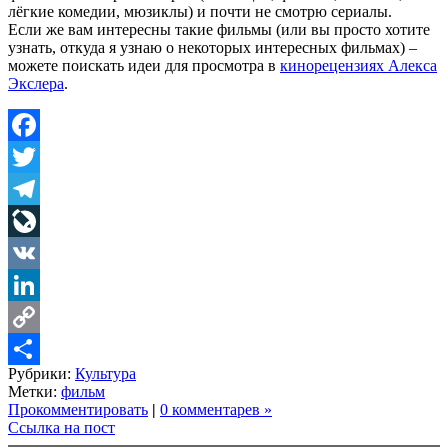
лёгкие комедии, мюзиклы) и почти не смотрю сериалы.
Если же вам интересны такие фильмы (или вы просто хотите
узнать, откуда я узнаю о некоторых интересных фильмах) –
можете поискать идеи для просмотра в
кинорецензиях Алекса
Экслера
.
Facebook
Twitter
Telegram
LiveJournal
VK
LinkedIn
Copy
Рубрики:
Культура
Link
Share
Метки:
фильм
Прокомментировать
|
0 комментарев »
Ссылка на пост