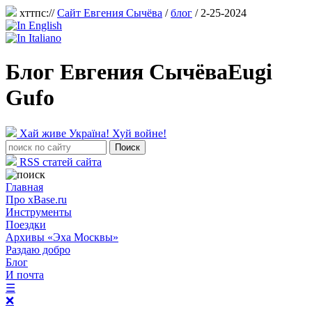
хттпс://
Сайт Евгения Сычёва
/
блог
/ 2-25-2024
Блог Евгения Сычёва
Eugi
Gufo
Хай живе Україна! Хуй войне!
RSS статей сайта
Главная
Про xBase.ru
Инструменты
Поездки
Архивы «Эха Москвы»
Раздаю добро
Блог
И почта
☰
❌