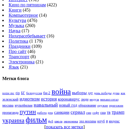
Кино по пятницам
(422)
Книги
(45)
Компьютерное
(14)
Культура
(476)
Музыка
(260)
Наука
(17)
Нихерасебебывает
(16)
Политика
(1 179)
Праздники
(109)
Про сайт
(46)
Транспорт
(8)
Электроника
(21)
Язык
(21)
Метки блога
война
выборы
rip
би-2
БГ
ддт
белоруссия
день победы
жж
noize mc
дума
идиотизм
история
зеленский
коронавирус
люди
михаил сегал
медуза
навальный
новый год
москва
мультфильм
образование
оружие
пригожин
путин
сериал
трамп
санкции
тв
пропаганда
сша
сми
работа
рпц
софт
фильм
украина
я
яндекс
эхо москвы
фсб
школа
ютуб
экономика
[
показать все метки
]