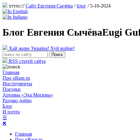
хттпс://
Сайт Евгения Сычёва
/
блог
/ 5-10-2024
Блог Евгения Сычёва
Eugi Gu
Хай живе Україна! Хуй войне!
RSS статей сайта
Главная
Про xBase.ru
Инструменты
Поездки
Архивы «Эха Москвы»
Раздаю добро
Блог
И почта
☰
❌
Главная
Про xBase.ru