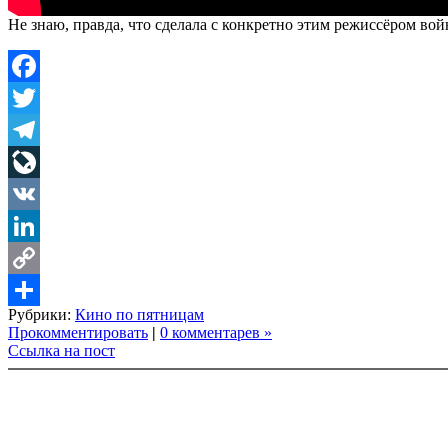
Не знаю, правда, что сделала с конкретно этим режиссёром во
Facebook
Twitter
Telegram
LiveJournal
VK
LinkedIn
Copy
Рубрики:
Кино по пятницам
Link
Share
Прокомментировать
|
0 комментарев »
Ссылка на пост