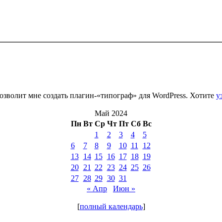
зволит мне создать плагин-«типограф» для WordPress. Хотите
у
Май 2024
Пн
Вт
Ср
Чт
Пт
Сб
Вс
1
2
3
4
5
6
7
8
9
10
11
12
13
14
15
16
17
18
19
20
21
22
23
24
25
26
27
28
29
30
31
« Апр
Июн »
[
полный календарь
]