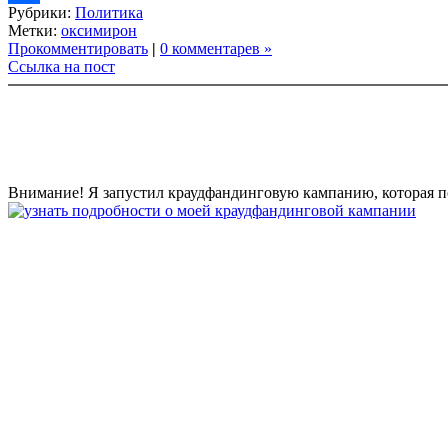
Рубрики:
Политика
Link
Share
Метки:
оксимирон
Прокомментировать
|
0 комментарев »
Ссылка на пост
Внимание! Я запустил краудфандинговую кампанию, которая по