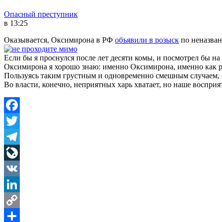
Опасный преступник
в 13:25
Оказывается, Оксимирона в РФ
объявили в розыск
по неназван
Если бы я проснулся после лет десяти комы, и посмотрел бы на
Оксимирона я хорошо знаю: именно Оксимирона, именно как р
Пользуясь таким грустным и одновременно смешным случаем, от
Во власти, конечно, неприятных харь хватает, но наше воспр
Facebook
Twitter
Telegram
LiveJournal
VK
LinkedIn
Copy