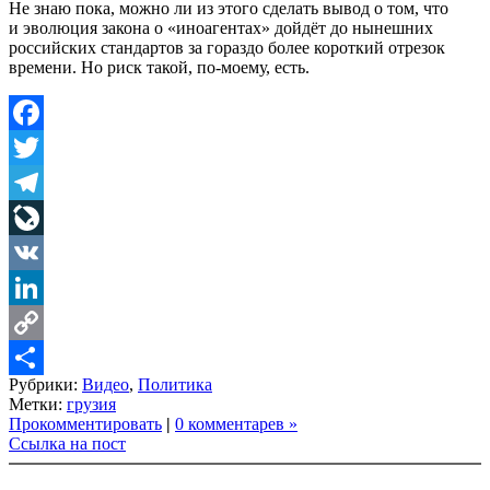
Не знаю пока, можно ли из этого сделать вывод о том, что
и эволюция закона о «иноагентах» дойдёт до нынешних
российских стандартов за гораздо более короткий отрезок
времени. Но риск такой, по-моему, есть.
Facebook
Twitter
Telegram
LiveJournal
VK
LinkedIn
Copy
Рубрики:
Видео
,
Политика
Link
Share
Метки:
грузия
Прокомментировать
|
0 комментарев »
Ссылка на пост