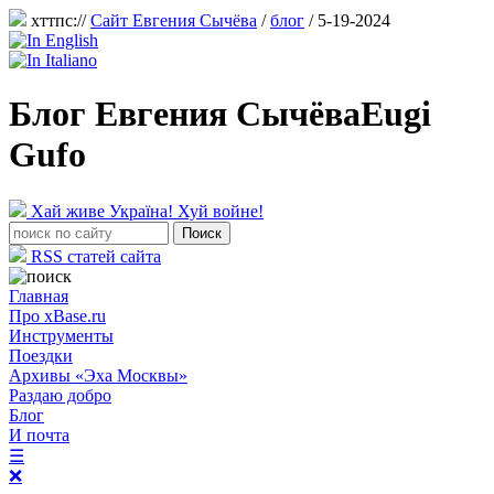
хттпс://
Сайт Евгения Сычёва
/
блог
/ 5-19-2024
Блог Евгения Сычёва
Eugi
Gufo
Хай живе Україна! Хуй войне!
RSS статей сайта
Главная
Про xBase.ru
Инструменты
Поездки
Архивы «Эха Москвы»
Раздаю добро
Блог
И почта
☰
❌