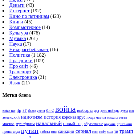
Деньги
(43)
Интернет
(192)
Кино по пятницам
(423)
Книги
(45)
Компьютерное
(14)
Культура
(476)
Музыка
(261)
Наука
(17)
Нихерасебебывает
(16)
Политика
(1 182)
Праздники
(109)
Про сайт
(46)
Транспорт
(8)
Электроника
(21)
Язык
(21)
Метки блога
война
выборы
rip
би-2
БГ
ддт
белоруссия
день победы
жж
noize mc
дума
идиотизм
история
зеленский
коронавирус
люди
михаил сегал
медуза
навальный
новый год
москва
мультфильм
образование
оружие
пригожин
путин
сериал
трамп
санкции
тв
пропаганда
сша
сми
работа
рпц
софт