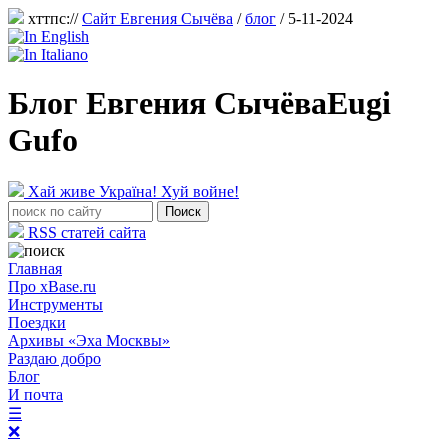
хттпс://
Сайт Евгения Сычёва
/
блог
/ 5-11-2024
Блог Евгения Сычёва
Eugi
Gufo
Хай живе Україна! Хуй войне!
RSS статей сайта
Главная
Про xBase.ru
Инструменты
Поездки
Архивы «Эха Москвы»
Раздаю добро
Блог
И почта
☰
❌