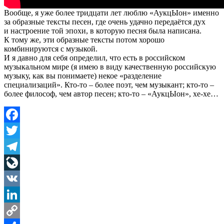
Вообще, я уже более тридцати лет люблю «АукцЫон» именно
за образные тексты песен, где очень удачно передаётся дух
и настроение той эпохи, в которую песня была написана.
К тому же, эти образные тексты потом хорошо
комбинируются с музыкой.
И я давно для себя определил, что есть в российском
музыкальном мире (я имею в виду качественную российскую
музыку, как вы понимаете) некое «разделение
специализаций». Кто-то – более поэт, чем музыкант; кто-то –
более философ, чем автор песен; кто-то – «АукцЫон», хе-хе…
Facebook
Twitter
Telegram
LiveJournal
VK
LinkedIn