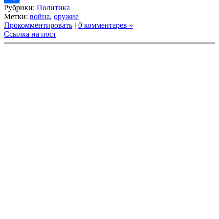
Рубрики:
Политика
Link
Share
Метки:
война
,
оружие
Прокомментировать
|
0 комментарев »
Ссылка на пост