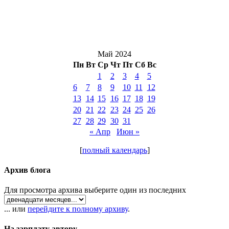
Май 2024
Пн
Вт
Ср
Чт
Пт
Сб
Вс
1
2
3
4
5
6
7
8
9
10
11
12
13
14
15
16
17
18
19
20
21
22
23
24
25
26
27
28
29
30
31
« Апр
Июн »
[
полный календарь
]
Архив блога
Для просмотра архива выберите один из последних
... или
перейдите к полному архиву
.
На зарплату автору