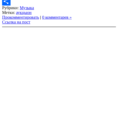
Copy
Рубрики:
Музыка
Link
Share
Метки:
аукцыон
Прокомментировать
|
0 комментарев »
Ссылка на пост