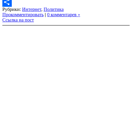
Copy
Рубрики:
Интернет
,
Политика
Link
Share
Прокомментировать
|
0 комментарев »
Ссылка на пост