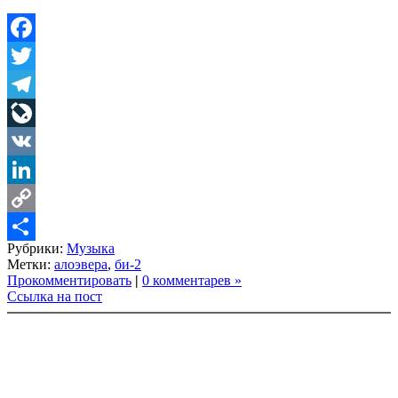
Facebook
Twitter
Telegram
LiveJournal
VK
LinkedIn
Copy
Рубрики:
Музыка
Link
Share
Метки:
алоэвера
,
би-2
Прокомментировать
|
0 комментарев »
Ссылка на пост