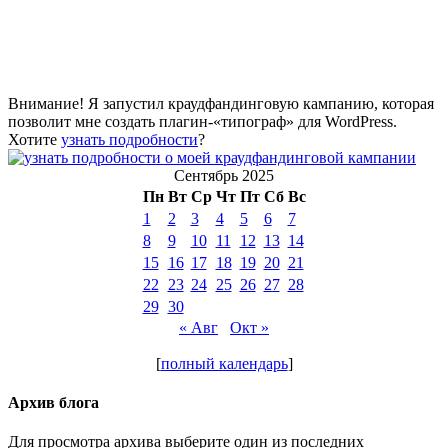
Внимание! Я запустил краудфандинговую кампанию, которая
позволит мне создать плагин-«типограф» для WordPress.
Хотите
узнать подробности
?
Сентябрь 2025
Пн
Вт
Ср
Чт
Пт
Сб
Вс
1
2
3
4
5
6
7
8
9
10
11
12
13
14
15
16
17
18
19
20
21
22
23
24
25
26
27
28
29
30
« Авг
Окт »
[
полный календарь
]
Архив блога
Для просмотра архива выберите один из последних