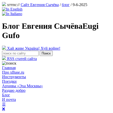
хттпс://
Сайт Евгения Сычёва
/
блог
/ 9-6-2025
Блог Евгения Сычёва
Eugi
Gufo
Хай живе Україна! Хуй войне!
RSS статей сайта
Главная
Про xBase.ru
Инструменты
Поездки
Архивы «Эха Москвы»
Раздаю добро
Блог
И почта
☰
❌