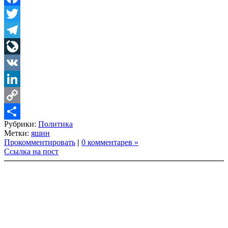
Facebook
Twitter
Telegram
LiveJournal
VK
LinkedIn
Copy
Рубрики:
Политика
Link
Share
Метки:
яшин
Прокомментировать
|
0 комментарев »
Ссылка на пост