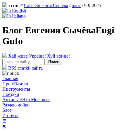
хттпс://
Сайт Евгения Сычёва
/
блог
/ 9-9-2025
Блог Евгения Сычёва
Eugi
Gufo
Хай живе Україна! Хуй войне!
RSS статей сайта
Главная
Про xBase.ru
Инструменты
Поездки
Архивы «Эха Москвы»
Раздаю добро
Блог
И почта
☰
❌