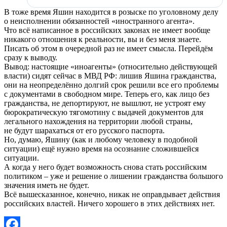
В тоже время Яшин находится в розыске по уголовному делу
о неисполнении обязанностей «иностранного агента».
Что всё написанное в российских законах не имеет вообще
никакого отношения к реальности, вы и без меня знаете.
Писать об этом в очередной раз не имеет смысла. Перейдём
сразу к выводу.
Вывод: настоящие «иноагенты» (относительно действующей
власти) сидят сейчас в МВД РФ: лишив Яшина гражданства,
они на неопределённо долгий срок решили все его проблемы
с документами в свободном мире. Теперь его, как лицо без
гражданства, не депортируют, не вышлют, не устроят ему
бюрократическую тягомотину с выдачей документов для
легального нахождения на территории любой страны,
не будут шарахаться от его русского паспорта.
Но, думаю, Яшину (как и любому человеку в подобной
ситуации) ещё нужно время на осознание сложившейся
ситуации.
А когда у него будет возможность снова стать российским
политиком – уже и решение о лишении гражданства большого
значения иметь не будет.
Всё вышесказанное, конечно, никак не оправдывает действия
российских властей. Ничего хорошего в этих действиях нет.