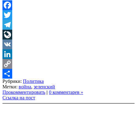
Facebook
Twitter
Telegram
LiveJournal
VK
LinkedIn
Copy
Рубрики:
Политика
Link
Share
Метки:
война
,
зеленский
Прокомментировать
|
0 комментарев »
Ссылка на пост