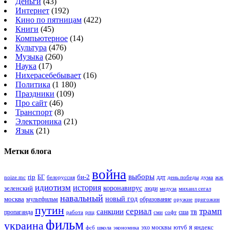
Деньги
(43)
Интернет
(192)
Кино по пятницам
(422)
Книги
(45)
Компьютерное
(14)
Культура
(476)
Музыка
(260)
Наука
(17)
Нихерасебебывает
(16)
Политика
(1 180)
Праздники
(109)
Про сайт
(46)
Транспорт
(8)
Электроника
(21)
Язык
(21)
Метки блога
война
выборы
rip
би-2
БГ
ддт
белоруссия
день победы
жж
noize mc
дума
идиотизм
история
зеленский
коронавирус
люди
михаил сегал
медуза
навальный
новый год
москва
мультфильм
образование
оружие
пригожин
путин
сериал
трамп
санкции
тв
пропаганда
сша
сми
работа
рпц
софт
фильм
украина
я
яндекс
эхо москвы
фсб
школа
ютуб
экономика