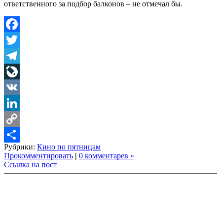
ответственного за подбор балконов – не отмечал бы.
Facebook
Twitter
Telegram
LiveJournal
VK
LinkedIn
Copy
Рубрики:
Кино по пятницам
Link
Share
Прокомментировать
|
0 комментарев »
Ссылка на пост