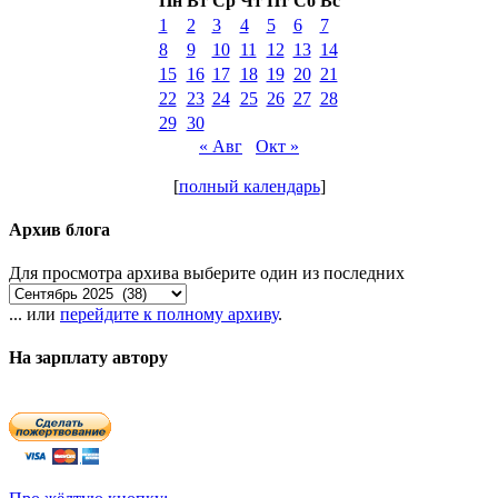
Пн
Вт
Ср
Чт
Пт
Сб
Вс
1
2
3
4
5
6
7
8
9
10
11
12
13
14
15
16
17
18
19
20
21
22
23
24
25
26
27
28
29
30
« Авг
Окт »
[
полный календарь
]
Архив блога
Для просмотра архива выберите один из последних
... или
перейдите к полному архиву
.
На зарплату автору