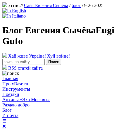
хттпс://
Сайт Евгения Сычёва
/
блог
/ 9-26-2025
Блог Евгения Сычёва
Eugi
Gufo
Хай живе Україна! Хуй войне!
RSS статей сайта
Главная
Про xBase.ru
Инструменты
Поездки
Архивы «Эха Москвы»
Раздаю добро
Блог
И почта
☰
❌