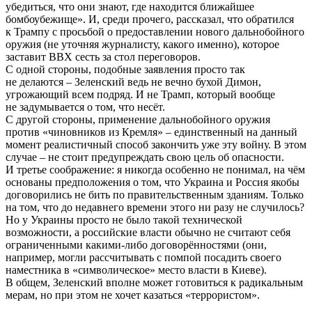
убедиться, что они знают, где находится ближайшее
бомбоубежище». И, среди прочего, рассказал, что обратился
к Трампу с просьбой о предоставлении нового дальнобойного
оружия (не уточняя журналисту, какого именно), которое
заставит ВВХ сесть за стол переговоров.
С одной стороны, подобные заявления просто так
не делаются – Зеленский ведь не вечно бухой Димон,
угрожающий всем подряд. И не Трамп, который вообще
не задумывается о том, что несёт.
С другой стороны, применение дальнобойного оружия
против «чиновников из Кремля» – единственный на данный
момент реалистичный способ закончить уже эту войну. В этом
случае – не стоит предупреждать свою цель об опасности.
И третье соображение: я никогда особенно не понимал, на чём
основаны предположения о том, что Украина и Россия якобы
договорились не бить по правительственным зданиям. Только
на том, что до недавнего времени этого ни разу не случилось?
Но у Украины просто не было такой технической
возможности, а российские власти обычно не считают себя
ограниченными какими-либо договорённостями (они,
например, могли рассчитывать с помпой посадить своего
наместника в «символическое» место власти в Киеве).
В общем, Зеленский вполне может готовиться к радикальным
мерам, но при этом не хочет казаться «террористом».