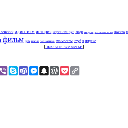
идиотизм
история
еленский
коронавирус
москва
люди
михаил сегал
м
медуза
фильм
а
я
яндекс
эхо москвы
фсб
школа
ютуб
экономика
[
показать все метки
]
assniki
hatsApp
Viber
Skype
Teams
Messenger
Snapchat
WordPress
Pocket
Copy
Link