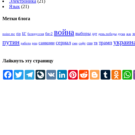
Электроника
(21)
Язык
(21)
Метки блога
война
выборы
rip
би-2
з
БГ
ддт
белоруссия
день победы
жж
noize mc
дума
путин
украин
сериал
трамп
санкции
тв
сша
сми
работа
рпц
софт
Лайкнуть эту страницу
Facebook
Twitter
Telegram
LiveJournal
VK
LinkedIn
Pinterest
Reddit
Blogger
Tumblr
Odnokl
W