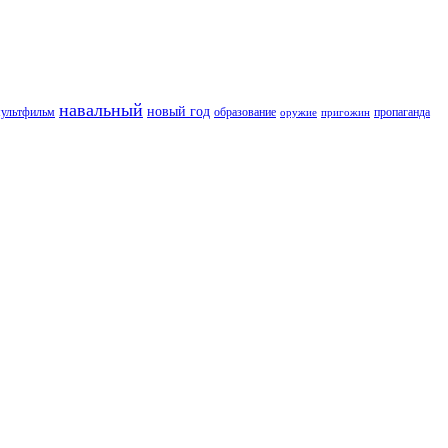
навальный
новый год
пропаганда
ультфильм
образование
оружие
пригожин