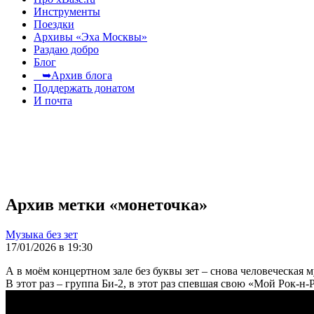
Инструменты
Поездки
Архивы «Эха Москвы»
Раздаю добро
Блог
➥Архив блога
Поддержать донатом
И почта
Архив метки «монеточка»
Музыка без зет
17/01/2026 в 19:30
А в моём концертном зале без буквы зет – снова человеческая м
В этот раз – группа Би-2, в этот раз спевшая свою «Мой Рок-н