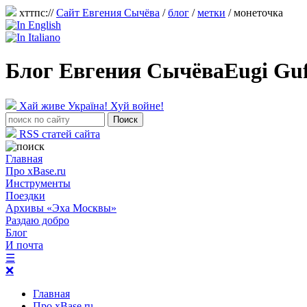
хттпс://
Сайт Евгения Сычёва
/
блог
/
метки
/ монеточка
Блог Евгения Сычёва
Eugi Gu
Хай живе Україна! Хуй войне!
RSS статей сайта
Главная
Про xBase.ru
Инструменты
Поездки
Архивы «Эха Москвы»
Раздаю добро
Блог
И почта
☰
❌
Главная
Про xBase.ru