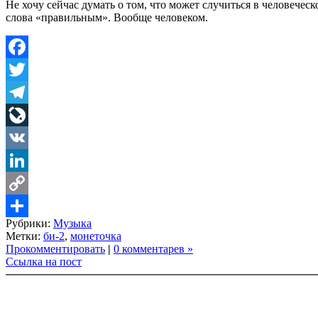
Не хочу сейчас думать о том, что может случиться в человеческ
слова «правильным». Вообще человеком.
Facebook
Twitter
Telegram
LiveJournal
VK
LinkedIn
Copy
Рубрики:
Музыка
Link
Share
Метки:
би-2
,
монеточка
Прокомментировать
|
0 комментарев »
Ссылка на пост