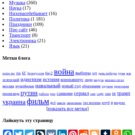
Музыка
(260)
Наука
(17)
Нихерасебебывает
(16)
Политика
(1 181)
Праздники
(109)
Про сайт
(46)
Транспорт
(8)
Электроника
(21)
Язык
(21)
Метки блога
война
выборы
rip
би-2
БГ
ддт
белоруссия
день победы
жж
noize mc
дума
идиотизм
история
зеленский
коронавирус
люди
михаил сегал
медуза
навальный
новый год
москва
мультфильм
образование
оружие
пригожин
путин
сериал
трамп
санкции
тв
пропаганда
сша
сми
работа
рпц
софт
фильм
украина
я
яндекс
эхо москвы
фсб
школа
ютуб
экономика
[
показать все метки
]
Лайкнуть эту страницу
Facebook
Twitter
Telegram
LiveJournal
VK
LinkedIn
Pinterest
Reddit
Blogger
Tumblr
Odnokl
W