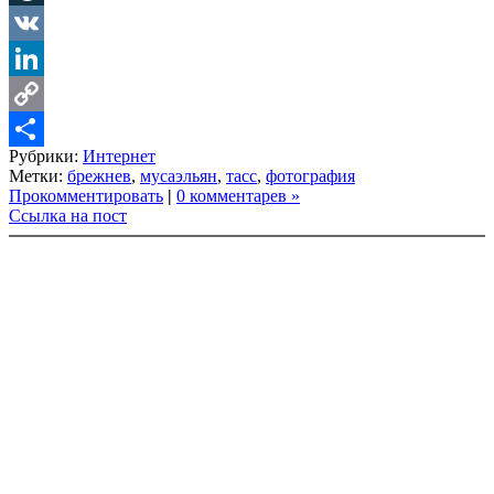
LiveJournal
VK
LinkedIn
Copy
Рубрики:
Интернет
Link
Share
Метки:
брежнев
,
мусаэльян
,
тасс
,
фотография
Прокомментировать
|
0 комментарев »
Ссылка на пост