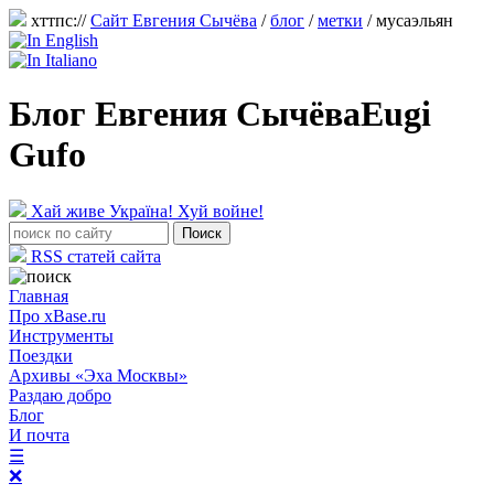
хттпс://
Сайт Евгения Сычёва
/
блог
/
метки
/ мусаэльян
Блог Евгения Сычёва
Eugi
Gufo
Хай живе Україна! Хуй войне!
RSS статей сайта
Главная
Про xBase.ru
Инструменты
Поездки
Архивы «Эха Москвы»
Раздаю добро
Блог
И почта
☰
❌