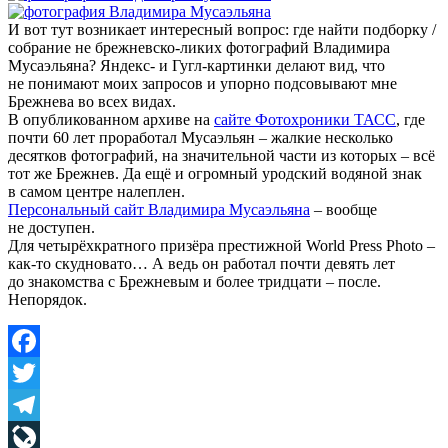
И вот тут возникает интересный вопрос: где найти подборку /
собрание не брежневско-ликих фотографий Владимира
Мусаэльяна? Яндекс- и Гугл-картинки делают вид, что
не понимают моих запросов и упорно подсовывают мне
Брежнева во всех видах.
В опубликованном архиве на
сайте Фотохроники ТАСС
, где
почти 60 лет проработал Мусаэльян – жалкие несколько
десятков фотографий, на значительной части из которых – всё
тот же Брежнев. Да ещё и огромный уродский водяной знак
в самом центре налеплен.
Персональный сайт Владимира Мусаэльяна
– вообще
не доступен.
Для четырёхкратного призёра престижной World Press Photo –
как-то скудновато… А ведь он работал почти девять лет
до знакомства с Брежневым и более тридцати – после.
Непорядок.
Facebook
Twitter
Telegram