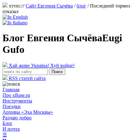
хттпс://
Сайт Евгения Сычёва
/
блог
/
Последний тормоз
отказал
Блог Евгения Сычёва
Eugi
Gufo
Хай живе Україна! Хуй войне!
RSS статей сайта
Главная
Про xBase.ru
Инструменты
Поездки
Архивы «Эха Москвы»
Раздаю добро
Блог
И почта
☰