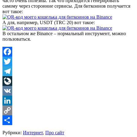
часто очень полезны. Так что приходится генерировать
самому через сторонние сервисы. Для биткоинов получается
вот такое:
А для, например, USDT (TRC 20) вот такое:
В остальном же Binance – нормальный инструмент, можно
пользоваться.
Facebook
Twitter
Telegram
LiveJournal
VK
LinkedIn
Copy
Link
Share
Рубрики:
Интернет
,
Про сайт