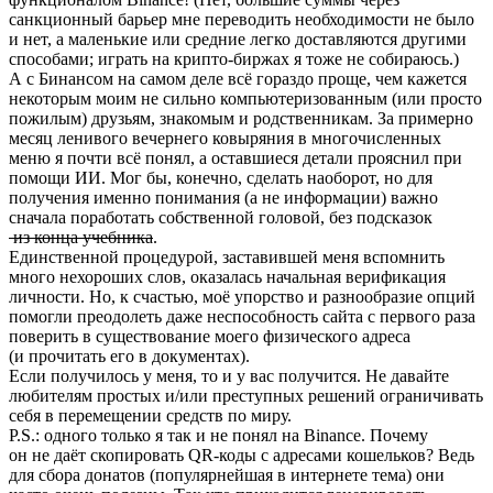
санкционный барьер мне переводить необходимости не было
и нет, а маленькие или средние легко доставляются другими
способами; играть на крипто-биржах я тоже не собираюсь.)
А с Бинансом на самом деле всё гораздо проще, чем кажется
некоторым моим не сильно компьютеризованным (или просто
пожилым) друзьям, знакомым и родственникам. За примерно
месяц ленивого вечернего ковыряния в многочисленных
меню я почти всё понял, а оставшиеся детали прояснил при
помощи ИИ. Мог бы, конечно, сделать наоборот, но для
получения именно понимания (а не информации) важно
сначала поработать собственной головой, без подсказок
из конца учебника
.
Единственной процедурой, заставившей меня вспомнить
много нехороших слов, оказалась начальная верификация
личности. Но, к счастью, моё упорство и разнообразие опций
помогли преодолеть даже неспособность сайта с первого раза
поверить в существование моего физического адреса
(и прочитать его в документах).
Если получилось у меня, то и у вас получится. Не давайте
любителям простых и/или преступных решений ограничивать
себя в перемещении средств по миру.
P.S.: одного только я так и не понял на Binance. Почему
он не даёт скопировать QR-коды с адресами кошельков? Ведь
для сбора донатов (популярнейшая в интернете тема) они