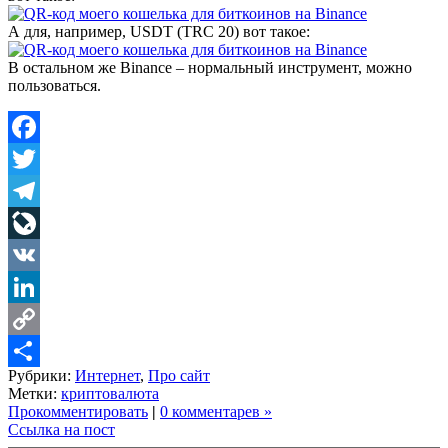
А для, например, USDT (TRC 20) вот такое:
В остальном же Binance – нормальный инструмент, можно
пользоваться.
Facebook
Twitter
Telegram
LiveJournal
VK
LinkedIn
Copy
Рубрики:
Интернет
,
Про сайт
Link
Share
Метки:
криптовалюта
Прокомментировать
|
0 комментарев »
Ссылка на пост