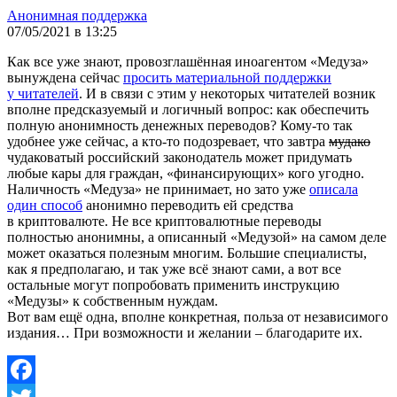
Анонимная поддержка
07/05/2021 в 13:25
Как все уже знают, провозглашённая иноагентом «Медуза»
вынуждена сейчас
просить материальной поддержки
у читателей
. И в связи с этим у некоторых читателей возник
вполне предсказуемый и логичный вопрос: как обеспечить
полную анонимность денежных переводов? Кому-то так
удобнее уже сейчас, а кто-то подозревает, что завтра
мудако
чудаковатый российский законодатель может придумать
любые кары для граждан, «финансирующих» кого угодно.
Наличность «Медуза» не принимает, но зато уже
описала
один способ
анонимно переводить ей средства
в криптовалюте. Не все криптовалютные переводы
полностью анонимны, а описанный «Медузой» на самом деле
может оказаться полезным многим. Большие специалисты,
как я предполагаю, и так уже всё знают сами, а вот все
остальные могут попробовать применить инструкцию
«Медузы» к собственным нуждам.
Вот вам ещё одна, вполне конкретная, польза от независимого
издания… При возможности и желании – благодарите их.