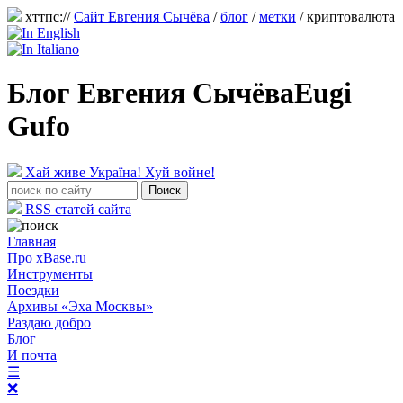
хттпс://
Сайт Евгения Сычёва
/
блог
/
метки
/ криптовалюта
Блог Евгения Сычёва
Eugi
Gufo
Хай живе Україна! Хуй войне!
RSS статей сайта
Главная
Про xBase.ru
Инструменты
Поездки
Архивы «Эха Москвы»
Раздаю добро
Блог
И почта
☰
❌