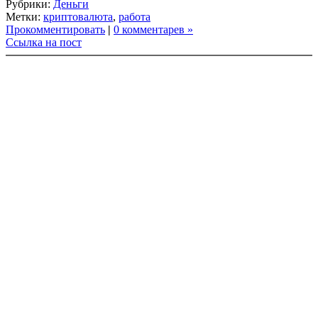
Рубрики:
Деньги
Link
Share
Метки:
криптовалюта
,
работа
Прокомментировать
|
0 комментарев »
Ссылка на пост