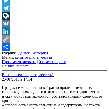
Facebook
Twitter
Telegram
LiveJournal
VK
LinkedIn
Copy
Рубрики:
Деньги
,
Интернет
Link
Share
Метки:
криптовалюта
,
медуза
Прокомментировать
|
0 комментарев »
Ссылка на пост
Есть ли желающие заработать?
25/01/2018 в 14:14
Правда, не миллион, но всё равно приличные деньги.
В общем, для выгодного и долгосрочного сотрудничества
нужен юрист или экономист, соответствующий следующим
критериям:
– способность писать грамотные и содержательные тексты