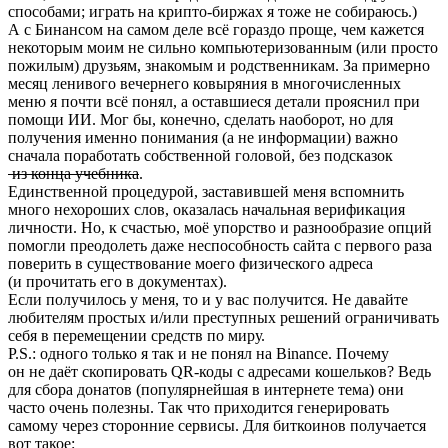
способами; играть на крипто-биржах я тоже не собираюсь.)
А с Бинансом на самом деле всё гораздо проще, чем кажется
некоторым моим не сильно компьютеризованным (или просто
пожилым) друзьям, знакомым и родственникам. За примерно
месяц ленивого вечернего ковыряния в многочисленных
меню я почти всё понял, а оставшиеся детали прояснил при
помощи ИИ. Мог бы, конечно, сделать наоборот, но для
получения именно понимания (а не информации) важно
сначала поработать собственной головой, без подсказок
из конца учебника
.
Единственной процедурой, заставившей меня вспомнить
много нехороших слов, оказалась начальная верификация
личности. Но, к счастью, моё упорство и разнообразие опций
помогли преодолеть даже неспособность сайта с первого раза
поверить в существование моего физического адреса
(и прочитать его в документах).
Если получилось у меня, то и у вас получится. Не давайте
любителям простых и/или преступных решений ограничивать
себя в перемещении средств по миру.
P.S.: одного только я так и не понял на Binance. Почему
он не даёт скопировать QR-коды с адресами кошельков? Ведь
для сбора донатов (популярнейшая в интернете тема) они
часто очень полезны. Так что приходится генерировать
самому через сторонние сервисы. Для биткоинов получается
вот такое: