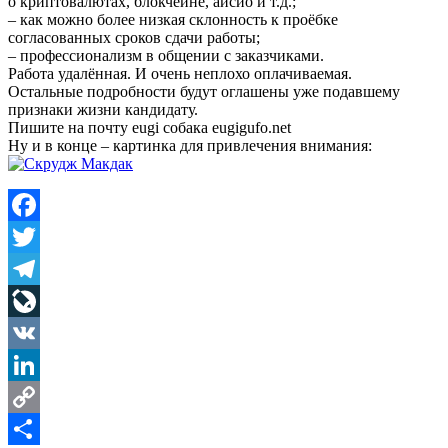
о криптовалютах, блокчейне, айсио и т.д.;
– как можно более низкая склонность к проёбке
согласованных сроков сдачи работы;
– профессионализм в общении с заказчиками.
Работа удалённая. И очень неплохо оплачиваемая.
Остальные подробности будут оглашены уже подавшему
признаки жизни кандидату.
Пишите на почту eugi собака eugigufo.net
Ну и в конце – картинка для привлечения внимания:
Facebook
Twitter
Telegram
LiveJournal
VK
LinkedIn
Copy