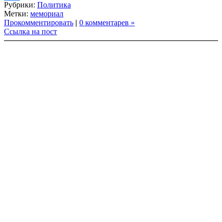
Рубрики:
Политика
Link
Share
Метки:
мемориал
Прокомментировать
|
0 комментарев »
Ссылка на пост