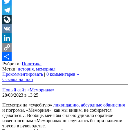
Facebook
Twitter
Telegram
LiveJournal
VK
LinkedIn
Copy
Рубрики:
Политика
Link
Share
Метки:
история
,
мемориал
Прокомментировать
|
0 комментарев »
Ссылка на пост
Новый сайт «Мемориала»
28/03/2023 в 13:25
Несмотря на «судебную»
ликвидацию, абсурдные обвинения
и погромы, «Мемориал», как мы видим, не собирается
сдаваться… Вообще, меня бы сильно удивило обратное –
известного нам «Мемориала» не случилось бы при наличии
трусов в руководстве.