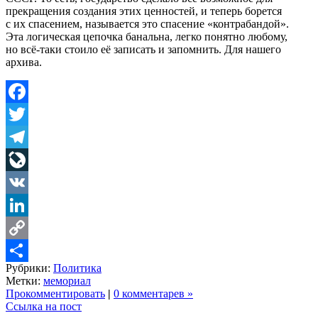
прекращения создания этих ценностей, и теперь борется
с их спасением, называется это спасение «контрабандой».
Эта логическая цепочка банальна, легко понятно любому,
но всё-таки стоило её записать и запомнить. Для нашего
архива.
Facebook
Twitter
Telegram
LiveJournal
VK
LinkedIn
Copy
Рубрики:
Политика
Link
Share
Метки:
мемориал
Прокомментировать
|
0 комментарев »
Ссылка на пост