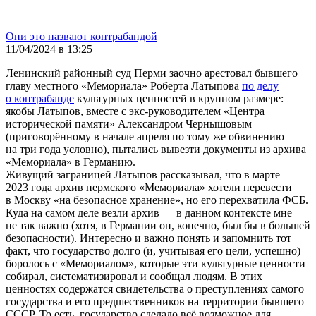
Они это назвают контрабандой
11/04/2024 в 13:25
Ленинский районный суд Перми заочно арестовал бывшего
главу местного «Мемориала» Роберта Латыпова
по делу
о контрабанде
культурных ценностей в крупном размере:
якобы Латыпов, вместе с экс-руководителем «Центра
исторической памяти» Александром Чернышовым
(приговорённому в начале апреля по тому же обвинению
на три года условно), пытались вывезти документы из архива
«Мемориала» в Германию.
Живущий заграницей Латыпов рассказывал, что в марте
2023 года архив пермского «Мемориала» хотели перевести
в Москву «на безопасное хранение», но его перехватила ФСБ.
Куда на самом деле везли архив — в данном контексте мне
не так важно (хотя, в Германии он, конечно, был бы в большей
безопасности). Интересно и важно понять и запомнить тот
факт, что государство долго (и, учитывая его цели, успешно)
боролось с «Мемориалом», которые эти культурные ценности
собирал, систематизировал и сообщал людям. В этих
ценностях содержатся свидетельства о преступлениях самого
государства и его предшественников на территории бывшего
СССР. То есть, государство сделало всё возможное для