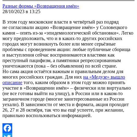
Разные формы «Возвращения имён»
28/10/2023 в 13:25
В этом году московские власти в четвёртый раз подряд
не согласовали акцию «Возвращение имён» у Соловецкого
камня – опять из-за «эпидемиологической обстановки». Легко
могу предположить, что и в каких-то других российских
городах могут возникнуть более или менее серьёзные
проблемы с проведением акции: любые публичные сборища
и выступления сейчас воспринимаются властями как
преступный пацифизм, а памятники репрессированным
уничтожаются (пока – без объявления) по всей стране.
Но сама акция остаётся важным и правильным делом для
многих российских граждан. Для них
на «Медузе» вышло
описание
того, каким образом в этом году можно принять
участие в «Возвращении имён» – физически или виртуально
(не все готовы выйти на улицу), в России или в каком-то
заграничном городе (многие заинтересованные из России
уехали). В зависимости от места и формата, акция проходит
26, 27 и 28 октября, так что вы ещё успеете, при желании,
правильно воспользоваться информацией.