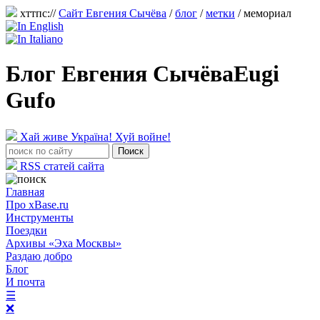
хттпс://
Сайт Евгения Сычёва
/
блог
/
метки
/ мемориал
Блог Евгения Сычёва
Eugi
Gufo
Хай живе Україна! Хуй войне!
RSS статей сайта
Главная
Про xBase.ru
Инструменты
Поездки
Архивы «Эха Москвы»
Раздаю добро
Блог
И почта
☰
❌