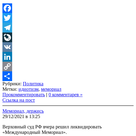
Facebook
Twitter
Telegram
LiveJournal
VK
LinkedIn
Copy
Рубрики:
Политика
Link
Share
Метки:
идиотизм
,
мемориал
Прокомментировать
|
0 комментарев »
Ссылка на пост
Мемориал, держись
29/12/2021 в 13:25
Верховный суд РФ вчера решил ликвидировать
«Международный Мемориал».