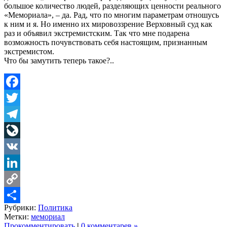
большое количество людей, разделяющих ценности реального
«Мемориала», – да. Рад, что по многим параметрам отношусь
к ним и я. Но именно их мировоззрение Верховный суд как
раз и объявил экстремистским. Так что мне подарена
возможность почувствовать себя настоящим, признанным
экстремистом.
Что бы замутить теперь такое?..
Facebook
Twitter
Telegram
LiveJournal
VK
LinkedIn
Copy
Рубрики:
Политика
Link
Share
Метки:
мемориал
Прокомментировать
|
0 комментарев »