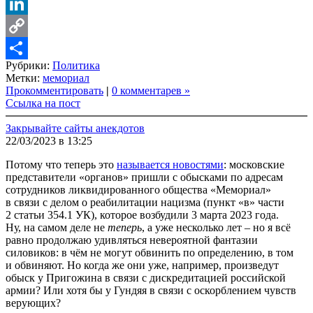
VK
LinkedIn
Copy
Рубрики:
Политика
Link
Share
Метки:
мемориал
Прокомментировать
|
0 комментарев »
Ссылка на пост
Закрывайте сайты анекдотов
22/03/2023 в 13:25
Потому что теперь это
называется новостями
: московские
представители «органов» пришли с обысками по адресам
сотрудников ликвидированного общества «Мемориал»
в связи с делом о реабилитации нацизма (пункт «в» части
2 статьи 354.1 УК), которое возбудили 3 марта 2023 года.
Ну, на самом деле не
теперь
, а уже несколько лет – но я всё
равно продолжаю удивляться невероятной фантазии
силовиков: в чём не могут обвинить по определению, в том
и обвиняют. Но когда же они уже, например, произведут
обыск у Пригожина в связи с дискредитацией российской
армии? Или хотя бы у Гундяя в связи с оскорблением чувств
верующих?