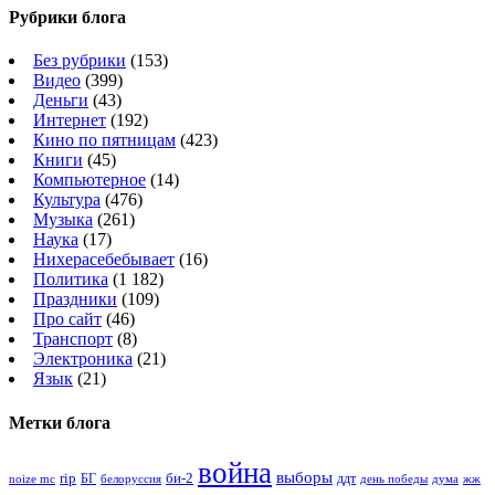
Рубрики блога
Без рубрики
(153)
Видео
(399)
Деньги
(43)
Интернет
(192)
Кино по пятницам
(423)
Книги
(45)
Компьютерное
(14)
Культура
(476)
Музыка
(261)
Наука
(17)
Нихерасебебывает
(16)
Политика
(1 182)
Праздники
(109)
Про сайт
(46)
Транспорт
(8)
Электроника
(21)
Язык
(21)
Метки блога
война
выборы
rip
би-2
БГ
ддт
белоруссия
день победы
жж
noize mc
дума