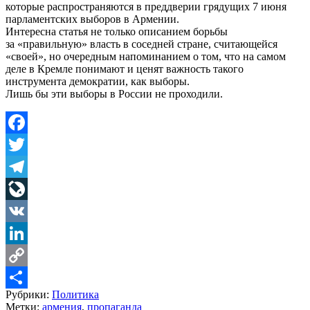
которые распространяются в преддверии грядущих 7 июня
парламентских выборов в Армении.
Интересна статья не только описанием борьбы
за «правильную» власть в соседней стране, считающейся
«своей», но очередным напоминанием о том, что на самом
деле в Кремле понимают и ценят важность такого
инструмента демократии, как выборы.
Лишь бы эти выборы в России не проходили.
Facebook
Twitter
Telegram
LiveJournal
VK
LinkedIn
Copy
Рубрики:
Политика
Link
Share
Метки:
армения
,
пропаганда