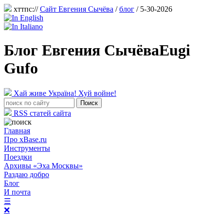
хттпс://
Сайт Евгения Сычёва
/
блог
/ 5-30-2026
Блог Евгения Сычёва
Eugi
Gufo
Хай живе Україна! Хуй войне!
RSS статей сайта
Главная
Про xBase.ru
Инструменты
Поездки
Архивы «Эха Москвы»
Раздаю добро
Блог
И почта
☰
❌