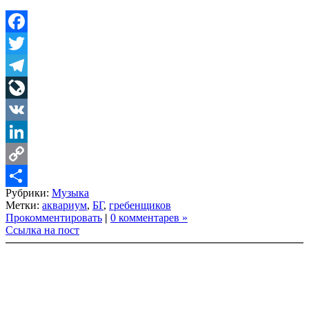
Facebook
Twitter
Telegram
LiveJournal
VK
LinkedIn
Copy
Рубрики:
Музыка
Link
Share
Метки:
аквариум
,
БГ
,
гребенщиков
Прокомментировать
|
0 комментарев »
Ссылка на пост