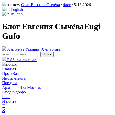
хттпс://
Сайт Евгения Сычёва
/
блог
/ 5-13-2026
Блог Евгения Сычёва
Eugi
Gufo
Хай живе Україна! Хуй войне!
RSS статей сайта
Главная
Про xBase.ru
Инструменты
Поездки
Архивы «Эха Москвы»
Раздаю добро
Блог
И почта
☰
❌