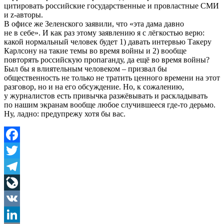
цитировать российские государственные и провластные СМИ
и z-авторы.
В офисе же Зеленского заявили, что «эта дама давно
не в себе». И как раз этому заявлению я с лёгкостью верю:
какой нормальный человек будет 1) давать интервью Такеру
Карлсону на такие темы во время войны и 2) вообще
повторять российскую пропаганду, да ещё во время войны?
Был бы я влиятельным человеком – призвал бы
общественность не только не тратить ценного времени на этот
разговор, но и на его обсуждение. Но, к сожалению,
у журналистов есть привычка разжёвывать и раскладывать
по нашим экранам вообще любое случившееся где-то дерьмо.
Ну, ладно: предупрежу хотя бы вас.
Facebook
Twitter
Telegram
LiveJournal
VK