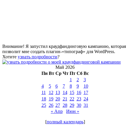
Внимание! Я запустил краудфандинговую кампанию, которая
позволит мне создать плагин-«типограф» для WordPress.
Хотите
узнать подробности
?
Май 2026
Пн
Вт
Ср
Чт
Пт
Сб
Вс
1
2
3
4
5
6
7
8
9
10
11
12
13
14
15
16
17
18
19
20
21
22
23
24
25
26
27
28
29
30
31
« Апр
Июн »
[
полный календарь
]