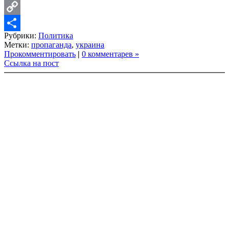
LinkedIn
Copy
Рубрики:
Политика
Link
Share
Метки:
пропаганда
,
украина
Прокомментировать
|
0 комментарев »
Ссылка на пост