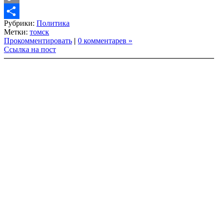
Copy
Рубрики:
Политика
Link
Share
Метки:
томск
Прокомментировать
|
0 комментарев »
Ссылка на пост