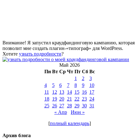
Внимание! Я запустил краудфандинговую кампанию, которая
позволит мне создать плагин-«типограф» для WordPress.
Хотите
узнать подробности
?
Май 2026
Пн
Вт
Ср
Чт
Пт
Сб
Вс
1
2
3
4
5
6
7
8
9
10
11
12
13
14
15
16
17
18
19
20
21
22
23
24
25
26
27
28
29
30
31
« Апр
Июн »
[
полный календарь
]
Архив блога