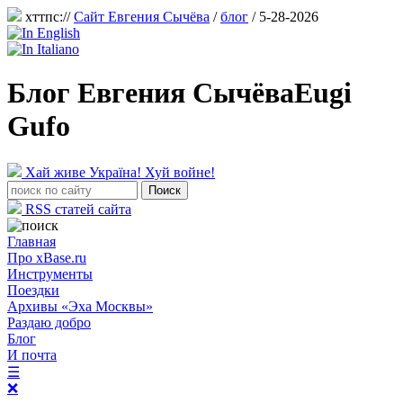
хттпс://
Сайт Евгения Сычёва
/
блог
/ 5-28-2026
Блог Евгения Сычёва
Eugi
Gufo
Хай живе Україна! Хуй войне!
RSS статей сайта
Главная
Про xBase.ru
Инструменты
Поездки
Архивы «Эха Москвы»
Раздаю добро
Блог
И почта
☰
❌