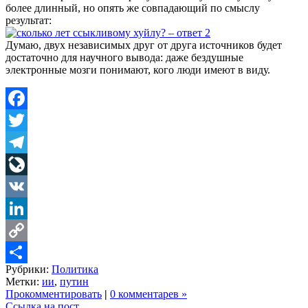
более длинный, но опять же совпадающий по смыслу
результат:
Думаю, двух независимых друг от друга источников будет
достаточно для научного вывода: даже бездушные
электронные мозги понимают, кого люди имеют в виду.
Facebook
Twitter
Telegram
LiveJournal
VK
LinkedIn
Copy
Рубрики:
Политика
Link
Share
Метки:
ии
,
путин
Прокомментировать
|
0 комментарев »
Ссылка на пост