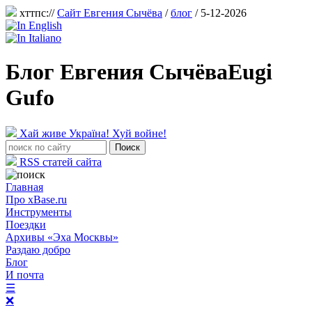
хттпс://
Сайт Евгения Сычёва
/
блог
/ 5-12-2026
Блог Евгения Сычёва
Eugi
Gufo
Хай живе Україна! Хуй войне!
RSS статей сайта
Главная
Про xBase.ru
Инструменты
Поездки
Архивы «Эха Москвы»
Раздаю добро
Блог
И почта
☰
❌