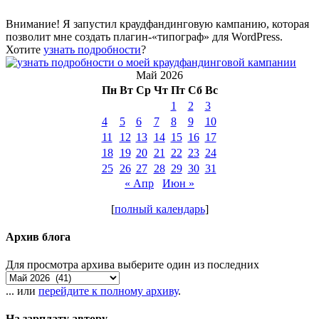
Внимание! Я запустил краудфандинговую кампанию, которая
позволит мне создать плагин-«типограф» для WordPress.
Хотите
узнать подробности
?
Май 2026
Пн
Вт
Ср
Чт
Пт
Сб
Вс
1
2
3
4
5
6
7
8
9
10
11
12
13
14
15
16
17
18
19
20
21
22
23
24
25
26
27
28
29
30
31
« Апр
Июн »
[
полный календарь
]
Архив блога
Для просмотра архива выберите один из последних
... или
перейдите к полному архиву
.
На зарплату автору