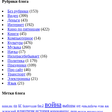
Рубрики блога
Без рубрики
(153)
Видео
(399)
Деньги
(43)
Интернет
(192)
Кино по пятницам
(422)
Книги
(45)
Компьютерное
(14)
Культура
(476)
Музыка
(260)
Наука
(17)
Нихерасебебывает
(16)
Политика
(1 179)
Праздники
(109)
Про сайт
(46)
Транспорт
(8)
Электроника
(21)
Язык
(21)
Метки блога
война
выборы
rip
би-2
БГ
ддт
белоруссия
день победы
жж
noize mc
дума
идиотизм
история
зеленский
коронавирус
люди
михаил сегал
медуза