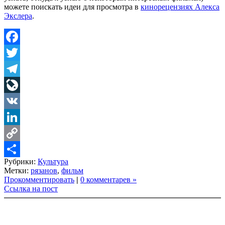
можете поискать идеи для просмотра в
кинорецензиях Алекса
Экслера
.
Facebook
Twitter
Telegram
LiveJournal
VK
LinkedIn
Copy
Рубрики:
Культура
Link
Share
Метки:
рязанов
,
фильм
Прокомментировать
|
0 комментарев »
Ссылка на пост