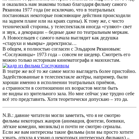
и оказались нам знакомы только благодаря фильму самого
Рязанова 1977 года (не исключаю, что в театральных
постановках некоторые поясняющие действия происходили
на заднем плане или на краях сцены). К тому же, с чисто
технической стороны, у телеспектакля иногда «гуляют» свет
и звук, а декорации – бедные даже по театральным меркам.
А Новосельцев с самого начала выглядит как дедушка
«старухи и мымры» директрисы…
В общем, я полностью согласен с Эльдаром Рязановым:
«Сослуживцы» 1973 года – совсем не шедевр. Смотреть его
можно только историкам кинематографа и мазохистам.
В театре же всё то же самое могло выглядеть более пристойно.
Задействованные в телеспектакле актёры, например, были
хороши именно в исполнении театральных приёмов,
а странности в соотношении их возрастов могли быть
не видны из зрительного зала. Но мне сейчас уже трудно себе
всё это представить. Хотя теоретически допускаю – это да.
N.B.: давние читатели могли заметить, что я не смотрю
фильмы некоторых жанров (анимация, фэнтези, боевики,
лёгкие комедии, мюзиклы) и почти не смотрю сериалы.
Если же вам интересны такие фильмы (или вы просто хотите
узнать, откуда я узнаю о некоторых интересных фильмах) –