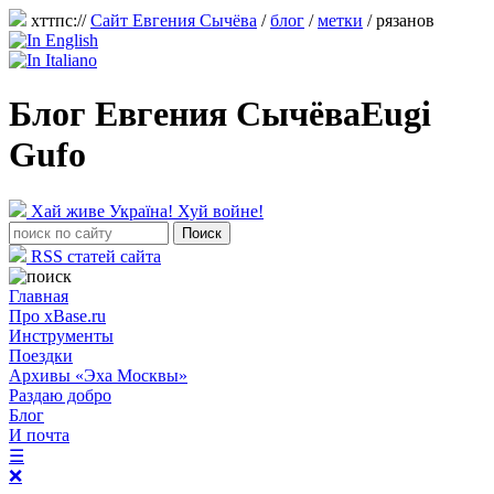
хттпс://
Сайт Евгения Сычёва
/
блог
/
метки
/ рязанов
Блог Евгения Сычёва
Eugi
Gufo
Хай живе Україна! Хуй войне!
RSS статей сайта
Главная
Про xBase.ru
Инструменты
Поездки
Архивы «Эха Москвы»
Раздаю добро
Блог
И почта
☰
❌