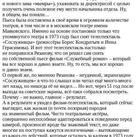
и нового зама «мымры»), ухаживать за директрисой с целью
получить очень полезное ему место начальника отдела. Ну,
в общем, вы поняли…
Пьеса была поставлена в своё время в огромном количестве
театров, в том числе и в московском театре имени
Маяковского. Именно на основе постановки только что
упомянутого театра в 1973 году был снят телеспектакль
«Сослуживцы» (режиссёры Борис Кондратьев и Инна
Герасимова). И вот этот телеспектакль настолько
не понравился Рязанову, что он решил сам снять
по собственной пьесе фильм «Служебный роман» – который
вы все хорошо и давно знаете. Ну, то есть, мы все хорошо
и давно знаем.
О первой же, по мнению Рязанова – неудачной, экранизации
«Сослуживцев» я что-то слышал или читал ещё много-много
лет назад, но никогда её не видел… Но вот, через 51 год после
выхода на советские экраны, всё-таки собрался посмотреть.
Почему – не важно, главное – результат.
А в результате я увидел фильм-телеспектакль, который сейчас
выглядит, как жалкая (и почти позорная) пародия
на знаменитый фильм. Чисто театральные актёры,
совершенно неспособные адаптироваться к поведению перед
камерой, произносят вроде бы знакомый текст, но даже
многие их поступки кажутся нелогичными – вытекающими
из каких-то действий, которые остались за кадром в 1973 году