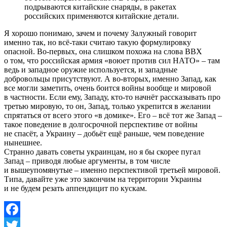
подрываются китайские снаряды, в ракетах
российских применяются китайские детали.
Я хорошо понимаю, зачем и почему Залужный говорит
именно так, но всё-таки считаю такую формулировку
опасной. Во-первых, она слишком похожа на слова ВВХ
о том, что российская армия «воюет против сил НАТО» – там
ведь и западное оружие используется, и западные
добровольцы присутствуют. А во-вторых, именно Запад, как
все могли заметить, очень боится войны вообще и мировой
в частности. Если ему, Западу, кто-то начнёт рассказывать про
третью мировую, то он, Запад, только укрепится в желании
спрятаться от всего этого «в домике». Его – всё тот же Запад –
такое поведение в долгосрочной перспективе от войны
не спасёт, а Украину – добьёт ещё раньше, чем поведение
нынешнее.
Странно давать советы украинцам, но я бы скорее пугал
Запад – приводя любые аргументы, в том числе
и вышеупомянутые – именно перспективой третьей мировой.
Типа, давайте уже это закончим на территории Украины
и не будем резать аппендицит по кускам.
Facebook