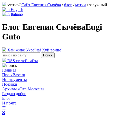
хттпс://
Сайт Евгения Сычёва
/
блог
/
метки
/ залужный
Блог Евгения Сычёва
Eugi
Gufo
Хай живе Україна! Хуй войне!
RSS статей сайта
Главная
Про xBase.ru
Инструменты
Поездки
Архивы «Эха Москвы»
Раздаю добро
Блог
И почта
☰
❌