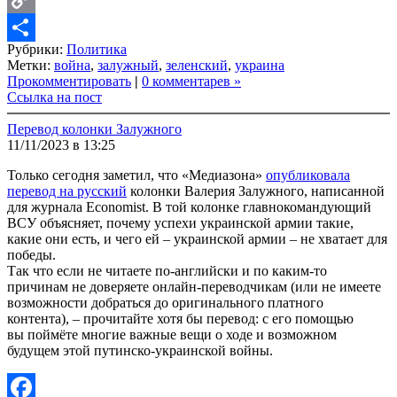
Copy
Рубрики:
Политика
Link
Share
Метки:
война
,
залужный
,
зеленский
,
украина
Прокомментировать
|
0 комментарев »
Ссылка на пост
Перевод колонки Залужного
11/11/2023 в 13:25
Только сегодня заметил, что «Медиазона»
опубликовала
перевод на русский
колонки Валерия Залужного, написанной
для журнала Economist. В той колонке главнокомандующий
ВСУ объясняет, почему успехи украинской армии такие,
какие они есть, и чего ей – украинской армии – не хватает для
победы.
Так что если не читаете по-английски и по каким-то
причинам не доверяете онлайн-переводчикам (или не имеете
возможности добраться до оригинального платного
контента), – прочитайте хотя бы перевод: с его помощью
вы поймёте многие важные вещи о ходе и возможном
будущем этой путинско-украинской войны.