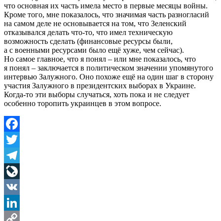
что основная их часть имела место в первые месяцы войны.
Кроме того, мне показалось, что значимая часть разногласий
на самом деле не основывается на том, что Зеленский
отказывался делать что-то, что имел техническую
возможность сделать (финансовые ресурсы были,
а с военными ресурсами было ещё хуже, чем сейчас).
Но самое главное, что я понял – или мне показалось, что
я понял – заключается в политическом значении упомянутого
интервью Залужного. Оно похоже ещё на один шаг в сторону
участия Залужного в президентских выборах в Украине.
Когда-то эти выборы случаться, хоть пока и не следует
особенно торопить украинцев в этом вопросе.
Facebook
Twitter
Telegram
LiveJournal
VK
LinkedIn