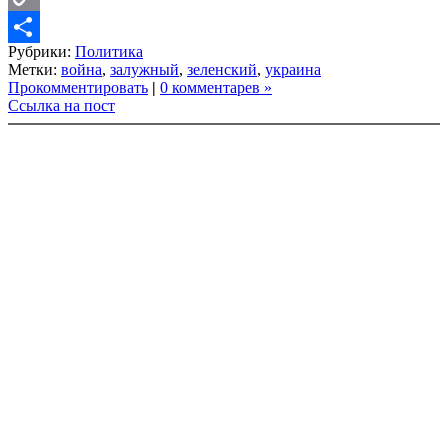
Copy
Рубрики:
Политика
Link
Share
Метки:
война
,
залужный
,
зеленский
,
украина
Прокомментировать
|
0 комментарев »
Ссылка на пост