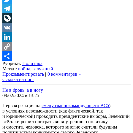
Twitter
Telegram
LiveJournal
VK
LinkedIn
Copy
Рубрики:
Политика
Link
Share
Метки:
война
,
залужный
Прокомментировать
|
0 комментарев »
Ссылка на пост
Не в бровь, а в ногу
09/02/2024 в 13:25
Первая реакция на
смену главнокомандующего ВСУ
:
в условиях невозможности (как фактической, так
и юридической) проводить президентские выборы, Зеленский
всё-таки решил поиграть во внутреннюю политику
и сместить человека, которого многие считали будущим
политическим конкурентом самого Зеленского.