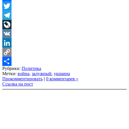
Facebook
Twitter
Telegram
LiveJournal
VK
LinkedIn
Copy
Рубрики:
Политика
Link
Share
Метки:
война
,
залужный
,
украина
Прокомментировать
|
0 комментарев »
Ссылка на пост