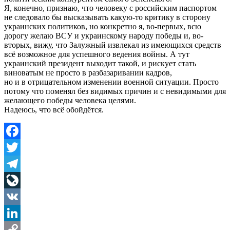
Я, конечно, признаю, что человеку с российским паспортом
не следовало бы высказывать какую-то критику в сторону
украинских политиков, но конкретно я, во-первых, всю
дорогу желаю ВСУ и украинскому народу победы и, во-
вторых, вижу, что Залужный извлекал из имеющихся средств
всё возможное для успешного ведения войны. А тут
украинский президент выходит такой, и рискует стать
виноватым не просто в разбазаривании кадров,
но и в отрицательном изменении военной ситуации. Просто
потому что поменял без видимых причин и с невидимыми для
желающего победы человека целями.
Надеюсь, что всё обойдётся.
Facebook
Twitter
Telegram
LiveJournal
VK
LinkedIn