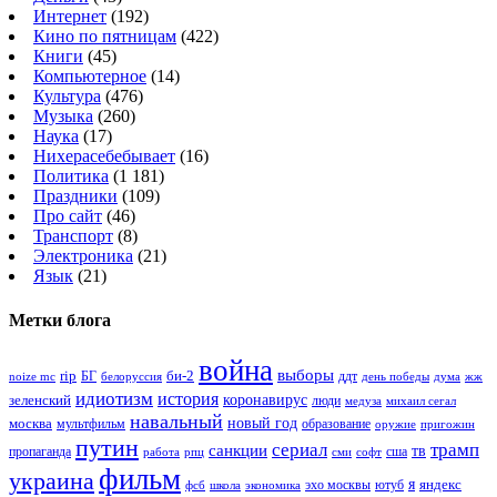
Интернет
(192)
Кино по пятницам
(422)
Книги
(45)
Компьютерное
(14)
Культура
(476)
Музыка
(260)
Наука
(17)
Нихерасебебывает
(16)
Политика
(1 181)
Праздники
(109)
Про сайт
(46)
Транспорт
(8)
Электроника
(21)
Язык
(21)
Метки блога
война
выборы
rip
би-2
БГ
ддт
белоруссия
день победы
жж
noize mc
дума
идиотизм
история
зеленский
коронавирус
люди
михаил сегал
медуза
навальный
новый год
москва
мультфильм
образование
оружие
пригожин
путин
сериал
трамп
санкции
тв
пропаганда
сша
сми
работа
рпц
софт
фильм
украина
я
яндекс
эхо москвы
фсб
школа
ютуб
экономика