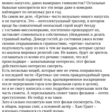
можно напугать: давно вымерших гимназисток? Остальные
бывалые кинозрители все эти вещи даже в комедиях
наблюдают по нескольку раз в год.
На самом же деле, «Еретик» чисто визуально никого напугать
и не пытается. Это – интеллектуальный триллер, в котором
вроде бы симпатичный неопасный герой ведёт беседу
с гостьями-миссионерками, постепенно провоцирует их,
заставляет сомневаться в собственных убеждениях и делать
страшный выбор. Доведя гостей до состояния ужаса всеми
своими открывшимися странностями, «еретик» пытается
подтолкнуть одну из них к тем же выводам, которые сделал
из анализа мировых религий сам. Не важно, будет ли зритель
соглашаться со всеми его речами: главное, что всё
происходящее – захватывающе интересно; этот фильм
действительно интересно смотреть.
Есть несколько вещей, которые мне не очень понравились
в последней части «Еретика» (не очень правдоподобный трюк
с незаметной подменой тела, кратковременное воскрешение
после перерезания горла или финальная сцена в целом),
но я не смогу написать о них подробно не пересказав хотя бы
часть сюжета. А пересказывать сюжет таких фильмов – почти
преступление. Не пойду я на такое.
Зато я сильно посоветую вам этот фильм посмотреть. Он,
в общем, хорошо снят, а основной актёр – Хью Грант –
идеально справился со своей ролью.