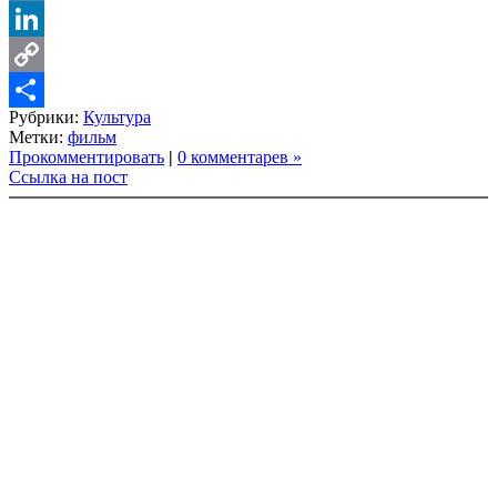
VK
LinkedIn
Copy
Рубрики:
Культура
Link
Share
Метки:
фильм
Прокомментировать
|
0 комментарев »
Ссылка на пост