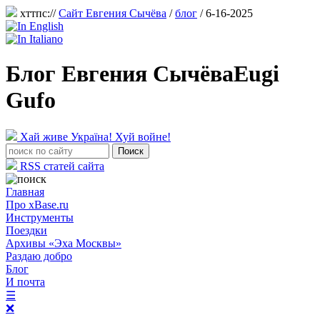
хттпс://
Сайт Евгения Сычёва
/
блог
/ 6-16-2025
Блог Евгения Сычёва
Eugi
Gufo
Хай живе Україна! Хуй войне!
RSS статей сайта
Главная
Про xBase.ru
Инструменты
Поездки
Архивы «Эха Москвы»
Раздаю добро
Блог
И почта
☰
❌