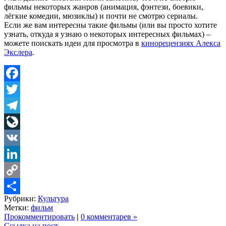
фильмы некоторых жанров (анимация, фэнтези, боевики,
лёгкие комедии, мюзиклы) и почти не смотрю сериалы.
Если же вам интересны такие фильмы (или вы просто хотите
узнать, откуда я узнаю о некоторых интересных фильмах) –
можете поискать идеи для просмотра в
кинорецензиях Алекса
Экслера
.
Facebook
Twitter
Telegram
LiveJournal
VK
LinkedIn
Copy
Рубрики:
Культура
Link
Share
Метки:
фильм
Прокомментировать
|
0 комментарев »
Ссылка на пост