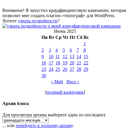
Внимание! Я запустил краудфандинговую кампанию, которая
позволит мне создать плагин-«типограф» для WordPress.
Хотите
узнать подробности
?
Июнь 2025
Пн
Вт
Ср
Чт
Пт
Сб
Вс
1
2
3
4
5
6
7
8
9
10
11
12
13
14
15
16
17
18
19
20
21
22
23
24
25
26
27
28
29
30
« Май
Июл »
[
полный календарь
]
Архив блога
Для просмотра архива выберите один из последних
... или
перейдите к полному архиву
.