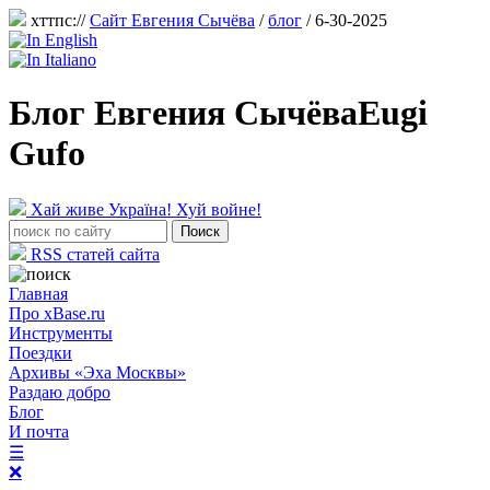
хттпс://
Сайт Евгения Сычёва
/
блог
/ 6-30-2025
Блог Евгения Сычёва
Eugi
Gufo
Хай живе Україна! Хуй войне!
RSS статей сайта
Главная
Про xBase.ru
Инструменты
Поездки
Архивы «Эха Москвы»
Раздаю добро
Блог
И почта
☰
❌