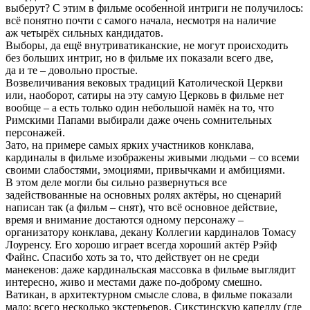
выберут? С этим в фильме особенной интриги не получилось:
всё понятно почти с самого начала, несмотря на наличие
аж четырёх сильных кандидатов.
Выборы, да ещё внутриватиканские, не могут происходить
без больших интриг, но в фильме их показали всего две,
да и те – довольно простые.
Возвеличивания вековых традиций Католической Церкви
или, наоборот, сатиры на эту самую Церковь в фильме нет
вообще – а есть только один небольшой намёк на то, что
Римскими Папами выбирали даже очень сомнительных
персонажей.
Зато, на примере самых ярких участников конклава,
кардиналы в фильме изображены живыми людьми – со всеми
своими слабостями, эмоциями, привычками и амбициями.
В этом деле могли бы сильно развернуться все
задействованные на основных ролях актёры, но сценарий
написан так (а фильм – снят), что всё основное действие,
время и внимание достаются одному персонажу –
организатору конклава, декану Коллегии кардиналов Томасу
Лоуренсу. Его хорошо играет всегда хороший актёр Рэйф
Файнс. Спасибо хоть за то, что действует он не среди
манекенов: даже кардинальская массовка в фильме выглядит
интересно, живо и местами даже по-доброму смешно.
Ватикан, в архитектурном смысле слова, в фильме показали
мало: всего несколько экстерьеров. Сикстинскую капеллу (где