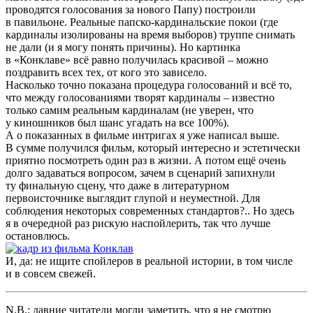
проводятся голосования за нового Папу) построили
в павильоне. Реальные папско-кардинальские покои (где
кардиналы изолированы на время выборов) труппе снимать
не дали (и я могу понять причины). Но картинка
в «Конклаве» всё равно получилась красивой – можно
поздравить всех тех, от кого это зависело.
Насколько точно показана процедура голосований и всё то,
что между голосованиями творят кардиналы – известно
только самим реальным кардиналам (не уверен, что
у киношников был шанс угадать на все 100%).
А о показанных в фильме интригах я уже написал выше.
В сумме получился фильм, который интересно и эстетически
приятно посмотреть один раз в жизни. А потом ещё очень
долго задаваться вопросом, зачем в сценарий запихнули
ту финальную сцену, что даже в литературном
первоисточнике выглядит глупой и неуместной. Для
соблюдения некоторых современных стандартов?.. Но здесь
я в очередной раз рискую наспойлерить, так что лучше
остановлюсь.
И, да: не ищите спойлеров в реальной истории, в том числе
и в совсем свежей.
N.B.: давние читатели могли заметить, что я не смотрю