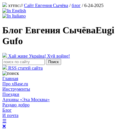
хттпс://
Сайт Евгения Сычёва
/
блог
/ 6-24-2025
Блог Евгения Сычёва
Eugi
Gufo
Хай живе Україна! Хуй войне!
RSS статей сайта
Главная
Про xBase.ru
Инструменты
Поездки
Архивы «Эха Москвы»
Раздаю добро
Блог
И почта
☰
❌