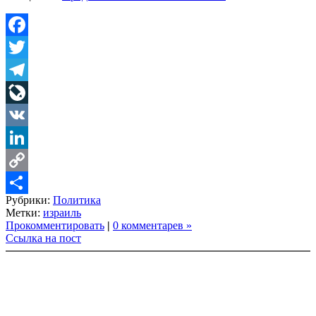
Facebook
Twitter
Telegram
LiveJournal
VK
LinkedIn
Copy
Рубрики:
Политика
Link
Share
Метки:
израиль
Прокомментировать
|
0 комментарев »
Ссылка на пост