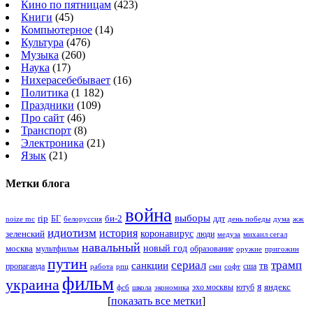
Кино по пятницам
(423)
Книги
(45)
Компьютерное
(14)
Культура
(476)
Музыка
(260)
Наука
(17)
Нихерасебебывает
(16)
Политика
(1 182)
Праздники
(109)
Про сайт
(46)
Транспорт
(8)
Электроника
(21)
Язык
(21)
Метки блога
война
выборы
rip
би-2
БГ
ддт
белоруссия
день победы
жж
noize mc
дума
идиотизм
история
зеленский
коронавирус
люди
михаил сегал
медуза
навальный
новый год
москва
мультфильм
образование
оружие
пригожин
путин
сериал
трамп
санкции
тв
пропаганда
сша
сми
работа
рпц
софт
фильм
украина
я
яндекс
эхо москвы
фсб
школа
ютуб
экономика
[
показать все метки
]