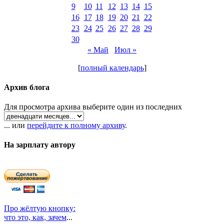
9
10
11
12
13
14
15
16
17
18
19
20
21
22
23
24
25
26
27
28
29
30
« Май
Июл »
[
полный календарь
]
Архив блога
Для просмотра архива выберите один из последних
... или
перейдите к полному архиву
.
На зарплату автору
Про жёлтую кнопку:
что это, как, зачем
...